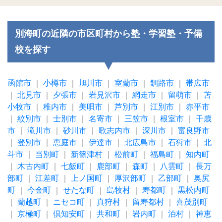
別海町の近隣の市区町村から塾・学習塾・予備
校を探す
函館市
｜
小樽市
｜
旭川市
｜
室蘭市
｜
釧路市
｜
帯広市
｜
北見市
｜
夕張市
｜
岩見沢市
｜
網走市
｜
留萌市
｜
苫
小牧市
｜
稚内市
｜
美唄市
｜
芦別市
｜
江別市
｜
赤平市
｜
紋別市
｜
士別市
｜
名寄市
｜
三笠市
｜
根室市
｜
千歳
市
｜
滝川市
｜
砂川市
｜
歌志内市
｜
深川市
｜
富良野市
｜
登別市
｜
恵庭市
｜
伊達市
｜
北広島市
｜
石狩市
｜
北
斗市
｜
当別町
｜
新篠津村
｜
松前町
｜
福島町
｜
知内町
｜
木古内町
｜
七飯町
｜
鹿部町
｜
森町
｜
八雲町
｜
長万
部町
｜
江差町
｜
上ノ国町
｜
厚沢部町
｜
乙部町
｜
奥尻
町
｜
今金町
｜
せたな町
｜
島牧村
｜
寿都町
｜
黒松内町
｜
蘭越町
｜
ニセコ町
｜
真狩村
｜
留寿都村
｜
喜茂別町
｜
京極町
｜
倶知安町
｜
共和町
｜
岩内町
｜
泊村
｜
神恵