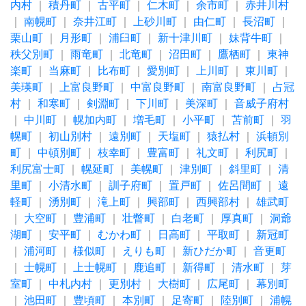
内村
｜
積丹町
｜
古平町
｜
仁木町
｜
余市町
｜
赤井川村
｜
南幌町
｜
奈井江町
｜
上砂川町
｜
由仁町
｜
長沼町
｜
栗山町
｜
月形町
｜
浦臼町
｜
新十津川町
｜
妹背牛町
｜
秩父別町
｜
雨竜町
｜
北竜町
｜
沼田町
｜
鷹栖町
｜
東神
楽町
｜
当麻町
｜
比布町
｜
愛別町
｜
上川町
｜
東川町
｜
美瑛町
｜
上富良野町
｜
中富良野町
｜
南富良野町
｜
占冠
村
｜
和寒町
｜
剣淵町
｜
下川町
｜
美深町
｜
音威子府村
｜
中川町
｜
幌加内町
｜
増毛町
｜
小平町
｜
苫前町
｜
羽
幌町
｜
初山別村
｜
遠別町
｜
天塩町
｜
猿払村
｜
浜頓別
町
｜
中頓別町
｜
枝幸町
｜
豊富町
｜
礼文町
｜
利尻町
｜
利尻富士町
｜
幌延町
｜
美幌町
｜
津別町
｜
斜里町
｜
清
里町
｜
小清水町
｜
訓子府町
｜
置戸町
｜
佐呂間町
｜
遠
軽町
｜
湧別町
｜
滝上町
｜
興部町
｜
西興部村
｜
雄武町
｜
大空町
｜
豊浦町
｜
壮瞥町
｜
白老町
｜
厚真町
｜
洞爺
湖町
｜
安平町
｜
むかわ町
｜
日高町
｜
平取町
｜
新冠町
｜
浦河町
｜
様似町
｜
えりも町
｜
新ひだか町
｜
音更町
｜
士幌町
｜
上士幌町
｜
鹿追町
｜
新得町
｜
清水町
｜
芽
室町
｜
中札内村
｜
更別村
｜
大樹町
｜
広尾町
｜
幕別町
｜
池田町
｜
豊頃町
｜
本別町
｜
足寄町
｜
陸別町
｜
浦幌