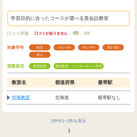
学習目的に合ったコースが選べる英会話教室
口コミ評価
0件
口コミがありません
対象学年
幼児
小1~小6
中1~中3
高1~高3
浪人
授業形式
集団指導
通信教育・インターネット学習
教室名
都道府県
最寄駅
別海教室
北海道
最寄駅なし
1
件中
1
~
1
件を表示
1