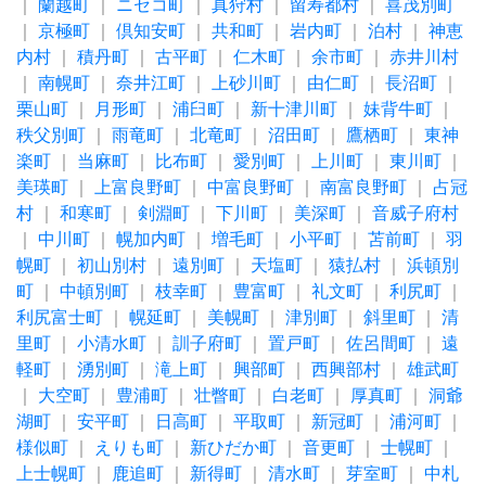
｜
蘭越町
｜
ニセコ町
｜
真狩村
｜
留寿都村
｜
喜茂別町
｜
京極町
｜
倶知安町
｜
共和町
｜
岩内町
｜
泊村
｜
神恵
内村
｜
積丹町
｜
古平町
｜
仁木町
｜
余市町
｜
赤井川村
｜
南幌町
｜
奈井江町
｜
上砂川町
｜
由仁町
｜
長沼町
｜
栗山町
｜
月形町
｜
浦臼町
｜
新十津川町
｜
妹背牛町
｜
秩父別町
｜
雨竜町
｜
北竜町
｜
沼田町
｜
鷹栖町
｜
東神
楽町
｜
当麻町
｜
比布町
｜
愛別町
｜
上川町
｜
東川町
｜
美瑛町
｜
上富良野町
｜
中富良野町
｜
南富良野町
｜
占冠
村
｜
和寒町
｜
剣淵町
｜
下川町
｜
美深町
｜
音威子府村
｜
中川町
｜
幌加内町
｜
増毛町
｜
小平町
｜
苫前町
｜
羽
幌町
｜
初山別村
｜
遠別町
｜
天塩町
｜
猿払村
｜
浜頓別
町
｜
中頓別町
｜
枝幸町
｜
豊富町
｜
礼文町
｜
利尻町
｜
利尻富士町
｜
幌延町
｜
美幌町
｜
津別町
｜
斜里町
｜
清
里町
｜
小清水町
｜
訓子府町
｜
置戸町
｜
佐呂間町
｜
遠
軽町
｜
湧別町
｜
滝上町
｜
興部町
｜
西興部村
｜
雄武町
｜
大空町
｜
豊浦町
｜
壮瞥町
｜
白老町
｜
厚真町
｜
洞爺
湖町
｜
安平町
｜
日高町
｜
平取町
｜
新冠町
｜
浦河町
｜
様似町
｜
えりも町
｜
新ひだか町
｜
音更町
｜
士幌町
｜
上士幌町
｜
鹿追町
｜
新得町
｜
清水町
｜
芽室町
｜
中札