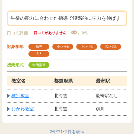
生徒の能力に合わせた指導で段階的に学力を伸ばす
口コミ評価
0件
口コミがありません
対象学年
幼児
小1~小6
中1~中3
高1~高3
浪人
授業形式
集団指導
教室名
都道府県
最寄駅
穂別教室
北海道
最寄駅なし
むかわ教室
北海道
鵡川
2
件中
1
~
2
件を表示