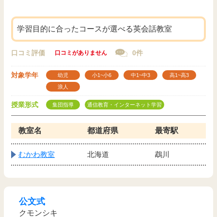
学習目的に合ったコースが選べる英会話教室
口コミ評価
0件
口コミがありません
対象学年
幼児
小1~小6
中1~中3
高1~高3
浪人
授業形式
集団指導
通信教育・インターネット学習
教室名
都道府県
最寄駅
むかわ教室
北海道
鵡川
公文式
クモンシキ