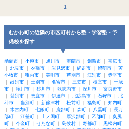
1
むかわ町の近隣の市区町村から塾・学習塾・予
備校を探す
函館市
｜
小樽市
｜
旭川市
｜
室蘭市
｜
釧路市
｜
帯広市
｜
北見市
｜
夕張市
｜
岩見沢市
｜
網走市
｜
留萌市
｜
苫
小牧市
｜
稚内市
｜
美唄市
｜
芦別市
｜
江別市
｜
赤平市
｜
紋別市
｜
士別市
｜
名寄市
｜
三笠市
｜
根室市
｜
千歳
市
｜
滝川市
｜
砂川市
｜
歌志内市
｜
深川市
｜
富良野市
｜
登別市
｜
恵庭市
｜
伊達市
｜
北広島市
｜
石狩市
｜
北
斗市
｜
当別町
｜
新篠津村
｜
松前町
｜
福島町
｜
知内町
｜
木古内町
｜
七飯町
｜
鹿部町
｜
森町
｜
八雲町
｜
長万
部町
｜
江差町
｜
上ノ国町
｜
厚沢部町
｜
乙部町
｜
奥尻
町
｜
今金町
｜
せたな町
｜
島牧村
｜
寿都町
｜
黒松内町