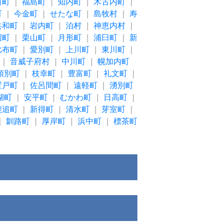
前町
｜
福島町
｜
知内町
｜
木古内町
｜
町
｜
今金町
｜
せたな町
｜
島牧村
｜
寿
共和町
｜
岩内町
｜
泊村
｜
神恵内村
｜
沼町
｜
栗山町
｜
月形町
｜
浦臼町
｜
新
比布町
｜
愛別町
｜
上川町
｜
東川町
｜
｜
音威子府村
｜
中川町
｜
幌加内町
頓別町
｜
枝幸町
｜
豊富町
｜
礼文町
｜
置戸町
｜
佐呂間町
｜
遠軽町
｜
湧別町
湖町
｜
安平町
｜
むかわ町
｜
日高町
｜
鹿追町
｜
新得町
｜
清水町
｜
芽室町
｜
｜
釧路町
｜
厚岸町
｜
浜中町
｜
標茶町