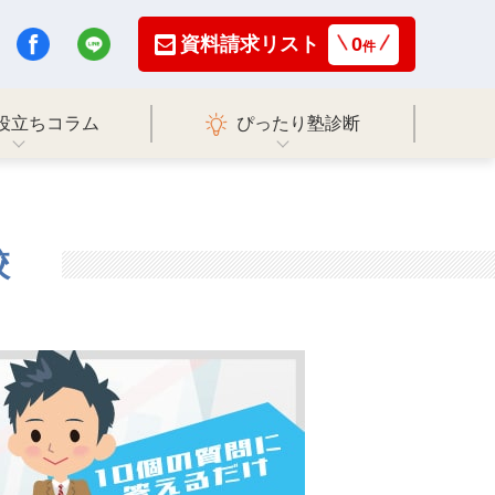
資料請求リスト
0
件
役立ちコラム
ぴったり塾診断
校