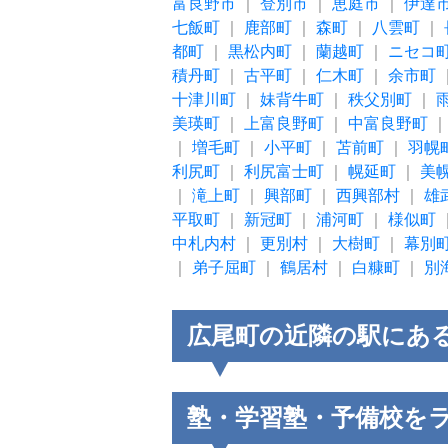
富良野市
｜
登別市
｜
恵庭市
｜
伊達
七飯町
｜
鹿部町
｜
森町
｜
八雲町
｜
都町
｜
黒松内町
｜
蘭越町
｜
ニセコ
積丹町
｜
古平町
｜
仁木町
｜
余市町
十津川町
｜
妹背牛町
｜
秩父別町
｜
美瑛町
｜
上富良野町
｜
中富良野町
｜
増毛町
｜
小平町
｜
苫前町
｜
羽幌
利尻町
｜
利尻富士町
｜
幌延町
｜
美
｜
滝上町
｜
興部町
｜
西興部村
｜
雄
平取町
｜
新冠町
｜
浦河町
｜
様似町
中札内村
｜
更別村
｜
大樹町
｜
幕別
｜
弟子屈町
｜
鶴居村
｜
白糠町
｜
別
広尾町の近隣の駅にあ
塾・学習塾・予備校を