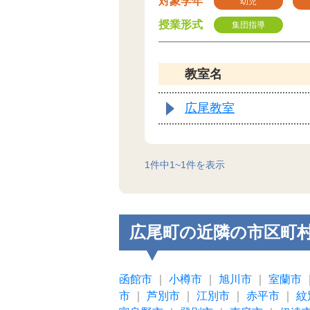
対象学年
幼児
授業形式
集団指導
教室名
広尾教室
1
件中
1
~
1
件を表示
広尾町の近隣の市区町
函館市
｜
小樽市
｜
旭川市
｜
室蘭市
市
｜
芦別市
｜
江別市
｜
赤平市
｜
紋