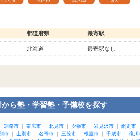
小1~小6
中1~中3
高1~高3
浪人
都道府県
最寄駅
北海道
最寄駅なし
村から塾・学習塾・予備校を探す
｜
釧路市
｜
帯広市
｜
北見市
｜
夕張市
｜
岩見沢市
｜
網走市
別市
｜
士別市
｜
名寄市
｜
三笠市
｜
根室市
｜
千歳市
｜
滝川