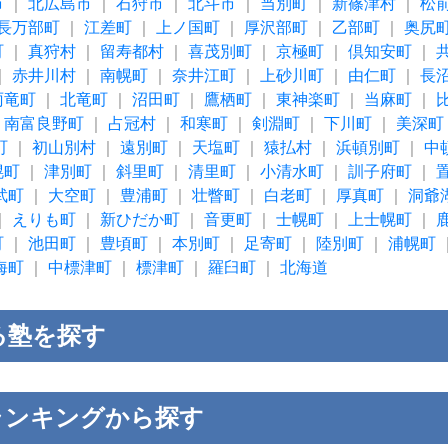
市
｜
北広島市
｜
石狩市
｜
北斗市
｜
当別町
｜
新篠津村
｜
松
長万部町
｜
江差町
｜
上ノ国町
｜
厚沢部町
｜
乙部町
｜
奥尻
町
｜
真狩村
｜
留寿都村
｜
喜茂別町
｜
京極町
｜
倶知安町
｜
｜
赤井川村
｜
南幌町
｜
奈井江町
｜
上砂川町
｜
由仁町
｜
長
雨竜町
｜
北竜町
｜
沼田町
｜
鷹栖町
｜
東神楽町
｜
当麻町
｜
｜
南富良野町
｜
占冠村
｜
和寒町
｜
剣淵町
｜
下川町
｜
美深町
町
｜
初山別村
｜
遠別町
｜
天塩町
｜
猿払村
｜
浜頓別町
｜
中
幌町
｜
津別町
｜
斜里町
｜
清里町
｜
小清水町
｜
訓子府町
｜
武町
｜
大空町
｜
豊浦町
｜
壮瞥町
｜
白老町
｜
厚真町
｜
洞爺
｜
えりも町
｜
新ひだか町
｜
音更町
｜
士幌町
｜
上士幌町
｜
町
｜
池田町
｜
豊頃町
｜
本別町
｜
足寄町
｜
陸別町
｜
浦幌町
海町
｜
中標津町
｜
標津町
｜
羅臼町
｜
北海道
る塾を探す
ランキングから探す