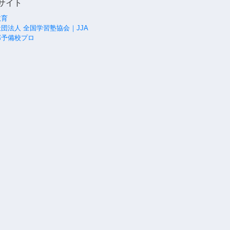
サイト
教育
団法人 全国学習塾協会｜JJA
部予備校プロ