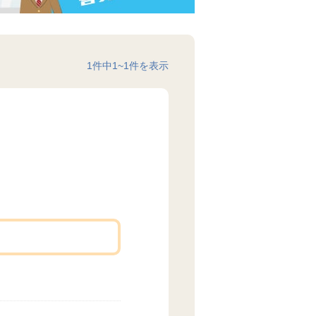
1
件中
1
~
1
件を表示