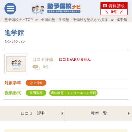
資料請求
0
件
塾予備校ナビTOP
全国の塾・学習塾・予備校を塾名から探す
進学館
進学館
シンガクカン
口コミ評価
口コミがありません
0件
対象学年
小1~小6
授業形式
集団指導
通信教育・インターネット学習
口コミ・評判
教室一覧