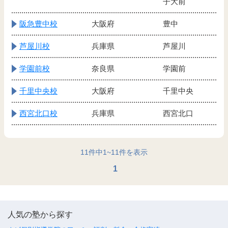
子大前
阪急豊中校
大阪府
豊中
芦屋川校
兵庫県
芦屋川
学園前校
奈良県
学園前
千里中央校
大阪府
千里中央
西宮北口校
兵庫県
西宮北口
11
件中
1
~
11
件を表示
1
人気の塾から探す