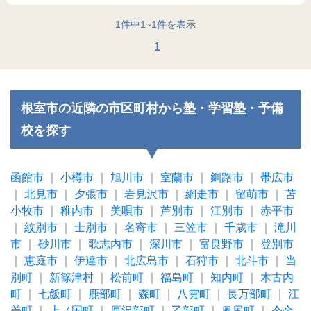
1
件中
1
~
1
件を表示
1
根室市の近隣の市区町村から塾・学習塾・予備
校を探す
函館市
｜
小樽市
｜
旭川市
｜
室蘭市
｜
釧路市
｜
帯広市
｜
北見市
｜
夕張市
｜
岩見沢市
｜
網走市
｜
留萌市
｜
苫
小牧市
｜
稚内市
｜
美唄市
｜
芦別市
｜
江別市
｜
赤平市
｜
紋別市
｜
士別市
｜
名寄市
｜
三笠市
｜
千歳市
｜
滝川
市
｜
砂川市
｜
歌志内市
｜
深川市
｜
富良野市
｜
登別市
｜
恵庭市
｜
伊達市
｜
北広島市
｜
石狩市
｜
北斗市
｜
当
別町
｜
新篠津村
｜
松前町
｜
福島町
｜
知内町
｜
木古内
町
｜
七飯町
｜
鹿部町
｜
森町
｜
八雲町
｜
長万部町
｜
江
差町
｜
上ノ国町
｜
厚沢部町
｜
乙部町
｜
奥尻町
｜
今金