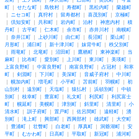
町
｜
せたな町
｜
島牧村
｜
寿都町
｜
黒松内町
｜
蘭越町
｜
ニセコ町
｜
真狩村
｜
留寿都村
｜
喜茂別町
｜
京極町
｜
倶知安町
｜
共和町
｜
岩内町
｜
泊村
｜
神恵内村
｜
積
丹町
｜
古平町
｜
仁木町
｜
余市町
｜
赤井川村
｜
南幌町
｜
奈井江町
｜
上砂川町
｜
由仁町
｜
長沼町
｜
栗山町
｜
月形町
｜
浦臼町
｜
新十津川町
｜
妹背牛町
｜
秩父別町
｜
雨竜町
｜
北竜町
｜
沼田町
｜
鷹栖町
｜
東神楽町
｜
当
麻町
｜
比布町
｜
愛別町
｜
上川町
｜
東川町
｜
美瑛町
｜
上富良野町
｜
中富良野町
｜
南富良野町
｜
占冠村
｜
和寒
町
｜
剣淵町
｜
下川町
｜
美深町
｜
音威子府村
｜
中川町
｜
幌加内町
｜
増毛町
｜
小平町
｜
苫前町
｜
羽幌町
｜
初
山別村
｜
遠別町
｜
天塩町
｜
猿払村
｜
浜頓別町
｜
中頓
別町
｜
枝幸町
｜
豊富町
｜
礼文町
｜
利尻町
｜
利尻富士
町
｜
幌延町
｜
美幌町
｜
津別町
｜
斜里町
｜
清里町
｜
小
清水町
｜
訓子府町
｜
置戸町
｜
佐呂間町
｜
遠軽町
｜
湧
別町
｜
滝上町
｜
興部町
｜
西興部村
｜
雄武町
｜
大空町
｜
豊浦町
｜
壮瞥町
｜
白老町
｜
厚真町
｜
洞爺湖町
｜
安
平町
｜
むかわ町
｜
日高町
｜
平取町
｜
新冠町
｜
浦河町