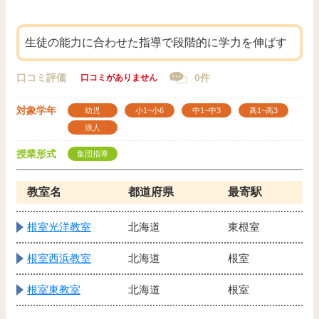
生徒の能力に合わせた指導で段階的に学力を伸ばす
口コミ評価
0件
口コミがありません
対象学年
幼児
小1~小6
中1~中3
高1~高3
浪人
授業形式
集団指導
教室名
都道府県
最寄駅
根室光洋教室
北海道
東根室
根室西浜教室
北海道
根室
根室東教室
北海道
根室