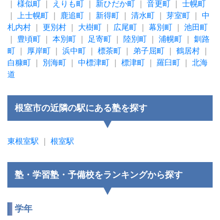
｜
様似町
｜
えりも町
｜
新ひだか町
｜
音更町
｜
士幌町
｜
上士幌町
｜
鹿追町
｜
新得町
｜
清水町
｜
芽室町
｜
中
札内村
｜
更別村
｜
大樹町
｜
広尾町
｜
幕別町
｜
池田町
｜
豊頃町
｜
本別町
｜
足寄町
｜
陸別町
｜
浦幌町
｜
釧路
町
｜
厚岸町
｜
浜中町
｜
標茶町
｜
弟子屈町
｜
鶴居村
｜
白糠町
｜
別海町
｜
中標津町
｜
標津町
｜
羅臼町
｜
北海
道
根室市の近隣の駅にある塾を探す
東根室駅
｜
根室駅
塾・学習塾・予備校をランキングから探す
学年