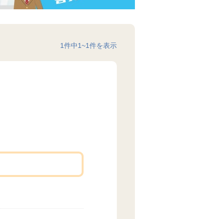
1
件中
1
~
1
件を表示