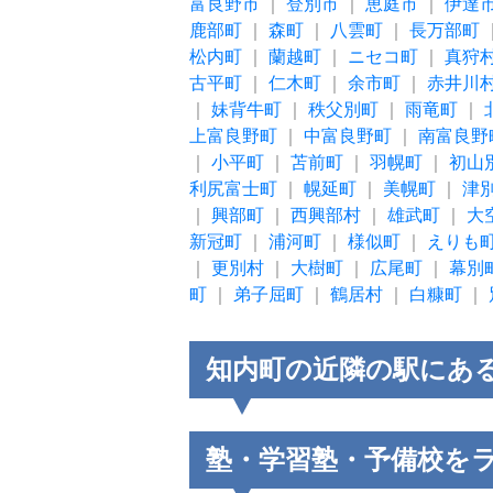
富良野市
｜
登別市
｜
恵庭市
｜
伊達
鹿部町
｜
森町
｜
八雲町
｜
長万部町
松内町
｜
蘭越町
｜
ニセコ町
｜
真狩
古平町
｜
仁木町
｜
余市町
｜
赤井川
｜
妹背牛町
｜
秩父別町
｜
雨竜町
｜
上富良野町
｜
中富良野町
｜
南富良野
｜
小平町
｜
苫前町
｜
羽幌町
｜
初山
利尻富士町
｜
幌延町
｜
美幌町
｜
津
｜
興部町
｜
西興部村
｜
雄武町
｜
大
新冠町
｜
浦河町
｜
様似町
｜
えりも
｜
更別村
｜
大樹町
｜
広尾町
｜
幕別
町
｜
弟子屈町
｜
鶴居村
｜
白糠町
｜
知内町の近隣の駅にあ
塾・学習塾・予備校を