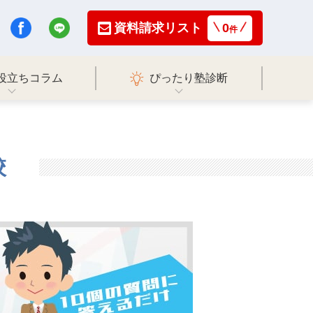
資料請求リスト
0
件
役立ちコラム
ぴったり塾診断
校