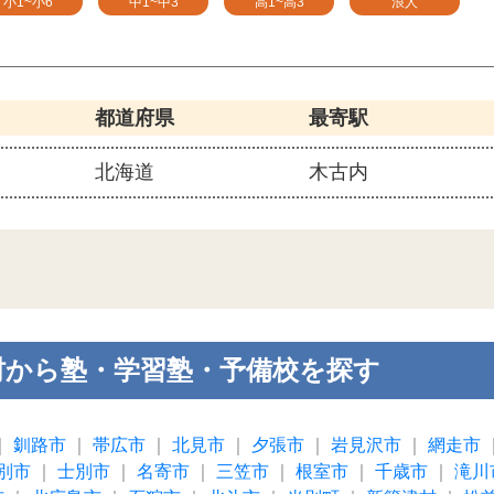
小1~小6
中1~中3
高1~高3
浪人
都道府県
最寄駅
北海道
木古内
村から塾・学習塾・予備校を探す
｜
釧路市
｜
帯広市
｜
北見市
｜
夕張市
｜
岩見沢市
｜
網走市
別市
｜
士別市
｜
名寄市
｜
三笠市
｜
根室市
｜
千歳市
｜
滝川