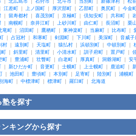
市
｜
北広島市
｜
石狩市
｜
北斗市
｜
当別町
｜
新篠津村
｜
松
｜
江差町
｜
上ノ国町
｜
厚沢部町
｜
乙部町
｜
奥尻町
｜
今金
村
｜
留寿都村
｜
喜茂別町
｜
京極町
｜
倶知安町
｜
共和町
｜
村
｜
南幌町
｜
奈井江町
｜
上砂川町
｜
由仁町
｜
長沼町
｜
栗
北竜町
｜
沼田町
｜
鷹栖町
｜
東神楽町
｜
当麻町
｜
比布町
｜
町
｜
占冠村
｜
和寒町
｜
剣淵町
｜
下川町
｜
美深町
｜
音威子
別村
｜
遠別町
｜
天塩町
｜
猿払村
｜
浜頓別町
｜
中頓別町
｜
別町
｜
斜里町
｜
清里町
｜
小清水町
｜
訓子府町
｜
置戸町
｜
空町
｜
豊浦町
｜
壮瞥町
｜
白老町
｜
厚真町
｜
洞爺湖町
｜
安
町
｜
新ひだか町
｜
音更町
｜
士幌町
｜
上士幌町
｜
鹿追町
｜
町
｜
池田町
｜
豊頃町
｜
本別町
｜
足寄町
｜
陸別町
｜
浦幌町
別海町
｜
中標津町
｜
標津町
｜
羅臼町
｜
北海道
る塾を探す
ランキングから探す