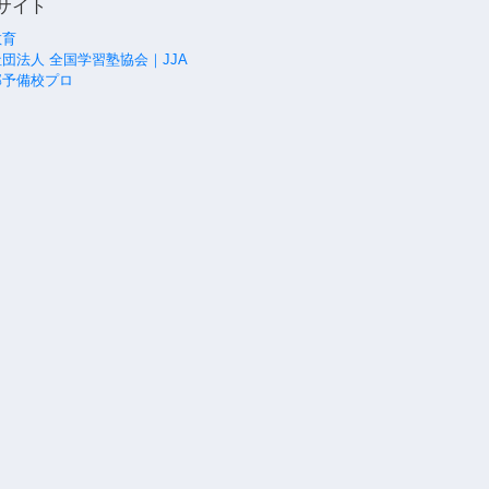
サイト
教育
団法人 全国学習塾協会｜JJA
部予備校プロ