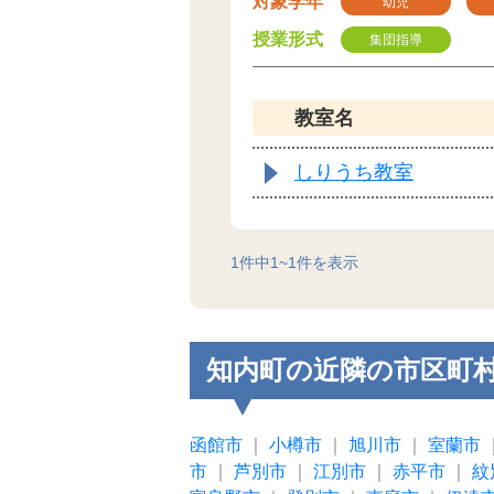
対象学年
幼児
授業形式
集団指導
教室名
しりうち教室
1
件中
1
~
1
件を表示
知内町の近隣の市区町
函館市
｜
小樽市
｜
旭川市
｜
室蘭市
市
｜
芦別市
｜
江別市
｜
赤平市
｜
紋