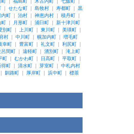
前町
｜
福島町
｜
木古内町
｜
七飯町
｜
町
｜
せたな町
｜
島牧村
｜
寿都町
｜
黒
岩内町
｜
泊村
｜
神恵内村
｜
積丹町
｜
山町
｜
月形町
｜
浦臼町
｜
新十津川町
愛別町
｜
上川町
｜
東川町
｜
美瑛町
｜
府村
｜
中川町
｜
幌加内町
｜
増毛町
枝幸町
｜
豊富町
｜
礼文町
｜
利尻町
｜
佐呂間町
｜
遠軽町
｜
湧別町
｜
滝上町
平町
｜
むかわ町
｜
日高町
｜
平取町
｜
新得町
｜
清水町
｜
芽室町
｜
中札内村
｜
釧路町
｜
厚岸町
｜
浜中町
｜
標茶