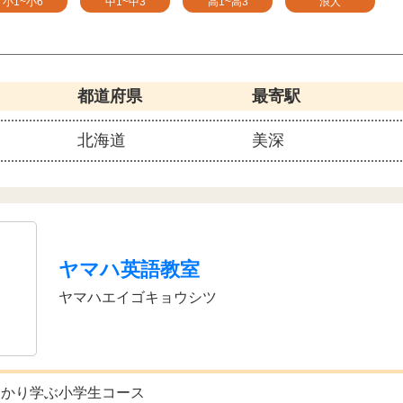
小1~小6
中1~中3
高1~高3
浪人
都道府県
最寄駅
北海道
美深
ヤマハ英語教室
ヤマハエイゴキョウシツ
っかり学ぶ小学生コース