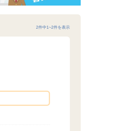
2
件中
1
~
2
件を表示