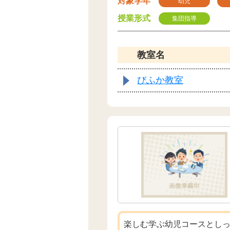
対象学年
幼児
授業形式
集団指導
教室名
びふか教室
楽しむ学ぶ幼児コースとし