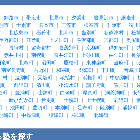
｜
釧路市
｜
帯広市
｜
北見市
｜
夕張市
｜
岩見沢市
｜
網走市
別市
｜
士別市
｜
名寄市
｜
三笠市
｜
根室市
｜
千歳市
｜
滝川
市
｜
北広島市
｜
石狩市
｜
北斗市
｜
当別町
｜
新篠津村
｜
松
長万部町
｜
江差町
｜
上ノ国町
｜
厚沢部町
｜
乙部町
｜
奥尻
町
｜
真狩村
｜
留寿都村
｜
喜茂別町
｜
京極町
｜
倶知安町
｜
｜
赤井川村
｜
南幌町
｜
奈井江町
｜
上砂川町
｜
由仁町
｜
長
雨竜町
｜
北竜町
｜
沼田町
｜
鷹栖町
｜
東神楽町
｜
当麻町
｜
｜
南富良野町
｜
占冠村
｜
和寒町
｜
剣淵町
｜
下川町
｜
音威子
別村
｜
遠別町
｜
天塩町
｜
猿払村
｜
浜頓別町
｜
中頓別町
｜
別町
｜
斜里町
｜
清里町
｜
小清水町
｜
訓子府町
｜
置戸町
｜
空町
｜
豊浦町
｜
壮瞥町
｜
白老町
｜
厚真町
｜
洞爺湖町
｜
安
町
｜
新ひだか町
｜
音更町
｜
士幌町
｜
上士幌町
｜
鹿追町
｜
町
｜
池田町
｜
豊頃町
｜
本別町
｜
足寄町
｜
陸別町
｜
浦幌町
別海町
｜
中標津町
｜
標津町
｜
羅臼町
｜
北海道
る塾を探す