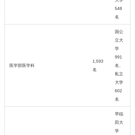
大学
548
名
国公
立大
学
991
1,593
医学部医学科
名、
名
私立
大学
602
名
早稲
田大
学