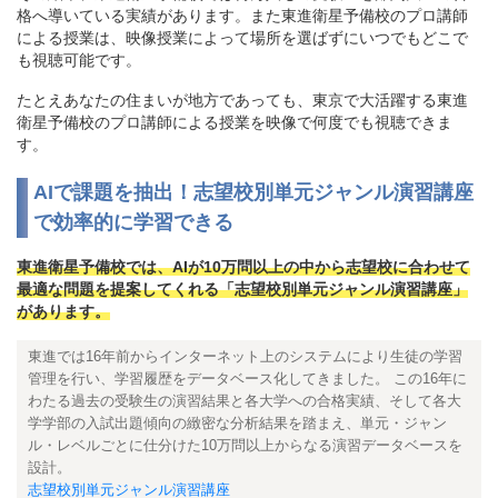
格へ導いている実績があります。また東進衛星予備校のプロ講師
による授業は、映像授業によって場所を選ばずにいつでもどこで
も視聴可能です。
たとえあなたの住まいが地方であっても、東京で大活躍する東進
衛星予備校のプロ講師による授業を映像で何度でも視聴できま
す。
AIで課題を抽出！志望校別単元ジャンル演習講座
で効率的に学習できる
東進衛星予備校では、AIが10万問以上の中から志望校に合わせて
最適な問題を提案してくれる「志望校別単元ジャンル演習講座」
があります。
東進では16年前からインターネット上のシステムにより生徒の学習
管理を行い、学習履歴をデータベース化してきました。 この16年に
わたる過去の受験生の演習結果と各大学への合格実績、そして各大
学学部の入試出題傾向の緻密な分析結果を踏まえ、単元・ジャン
ル・レベルごとに仕分けた10万問以上からなる演習データベースを
設計。
志望校別単元ジャンル演習講座