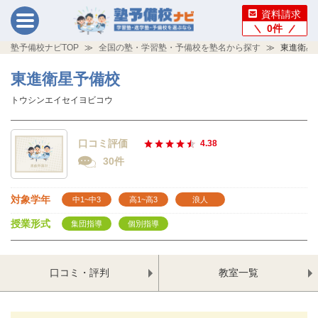
資料請求
0
件
塾予備校ナビTOP
全国の塾・学習塾・予備校を塾名から探す
東進衛星
東進衛星予備校
トウシンエイセイヨビコウ
口コミ評価
4.38
30件
対象学年
中1~中3
高1~高3
浪人
授業形式
集団指導
個別指導
口コミ・評判
教室一覧