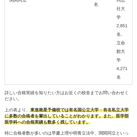
関関同立
同志
名
社大
学
2,851
名、
立命
館大
学
4,271
名
詳しい合格実績を知りたい方はお近くの校舎までお問い合わせく
ださい。
上の表より、
東進衛星予備校では有名国公立大学・有名私立大学
に多数の合格者を輩出していることがわかります。また、医学部
医学科への合格実績も数多く残しています。
特に合格者数が多いのは早慶上理や明青立法中、関関同立といっ