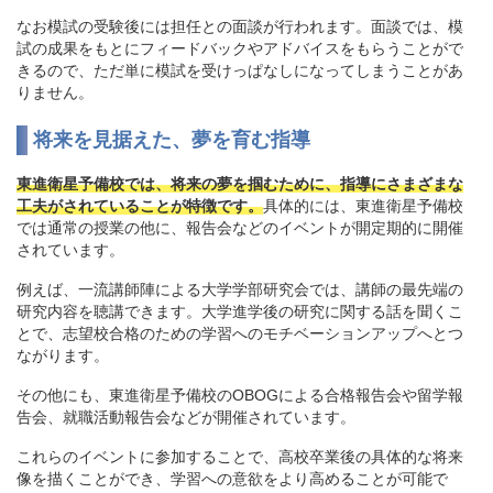
なお模試の受験後には担任との面談が行われます。面談では、模
試の成果をもとにフィードバックやアドバイスをもらうことがで
きるので、ただ単に模試を受けっぱなしになってしまうことがあ
りません。
将来を見据えた、夢を育む指導
東進衛星予備校では、将来の夢を掴むために、指導にさまざまな
工夫がされていることが特徴です。
具体的には、東進衛星予備校
では通常の授業の他に、報告会などのイベントが開定期的に開催
されています。
例えば、一流講師陣による大学学部研究会では、講師の最先端の
研究内容を聴講できます。大学進学後の研究に関する話を聞くこ
とで、志望校合格のための学習へのモチベーションアップへとつ
ながります。
その他にも、東進衛星予備校のOBOGによる合格報告会や留学報
告会、就職活動報告会などが開催されています。
これらのイベントに参加することで、高校卒業後の具体的な将来
像を描くことができ、学習への意欲をより高めることが可能で