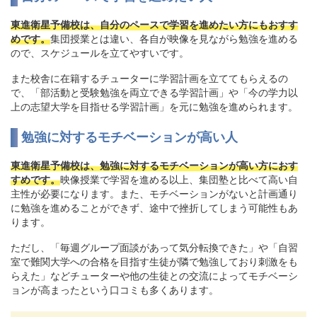
東進衛星予備校は、自分のペースで学習を進めたい方にもおすす
めです。
集団授業とは違い、各自が映像を見ながら勉強を進める
ので、スケジュールを立てやすいです。
また校舎に在籍するチューターに学習計画を立ててもらえるの
で、「部活動と受験勉強を両立できる学習計画」や「今の学力以
上の志望大学を目指せる学習計画」を元に勉強を進められます。
勉強に対するモチベーションが高い人
東進衛星予備校は、勉強に対するモチベーションが高い方におす
すめです。
映像授業で学習を進める以上、集団塾と比べて高い自
主性が必要になります。また、モチベーションがないと計画通り
に勉強を進めることができず、途中で挫折してしまう可能性もあ
ります。
ただし、「毎週グループ面談があって気分転換できた」や「自習
室で難関大学への合格を目指す生徒が隣で勉強しており刺激をも
らえた」などチューターや他の生徒との交流によってモチベーシ
ョンが高まったという口コミも多くあります。