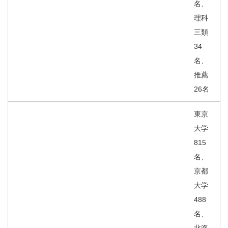
名、
理科
三類
34
名、
推薦
26名
東京
大学
815
名、
京都
大学
488
名、