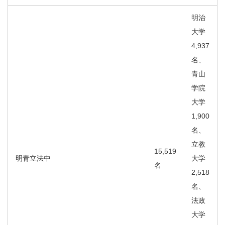
明治
大学
4,937
名、
青山
学院
大学
1,900
名、
立教
15,519
明青立法中
大学
名
2,518
名、
法政
大学