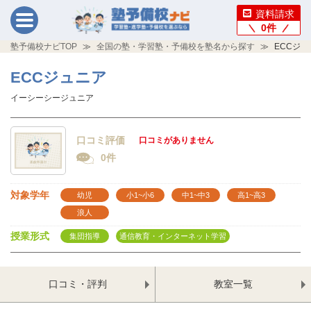
資料請求
0
件
塾予備校ナビTOP
全国の塾・学習塾・予備校を塾名から探す
ECCジュ
ECCジュニア
イーシーシージュニア
口コミ評価
口コミがありません
0件
対象学年
幼児
小1~小6
中1~中3
高1~高3
浪人
授業形式
集団指導
通信教育・インターネット学習
口コミ・評判
教室一覧