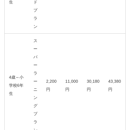
生
ド
プ
ラ
ン
ス
ー
パ
ー
ラ
4歳～小
ー
2,200
11,000
30,180
43,380
学校6年
ニ
円
円
円
円
生
ン
グ
プ
ラ