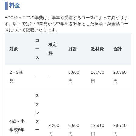
料金
ECCジュニアの学費は、学年や受講するコースによって異なりま
す。以下では2・3歳児から中学生を対象とした英語・英会話コー
スについて記載いたします。
コ
検定
対象
ー
月謝
教材費
合計
料
ス
2・3歳
6,600
16,760
23,360
-
-
児
円
円
円
ス
タ
ン
4歳～小
ダ
2,200
6,600
19,910
28,710
学校6年
ー
円
円
円
円