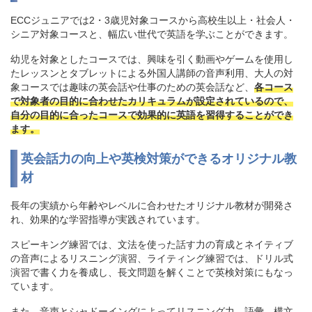
ECCジュニアでは2・3歳児対象コースから高校生以上・社会人・
シニア対象コースと、幅広い世代で英語を学ぶことができます。
幼児を対象としたコースでは、興味を引く動画やゲームを使用し
たレッスンとタブレットによる外国人講師の音声利用、大人の対
象コースでは趣味の英会話や仕事のための英会話など、
各コース
で対象者の目的に合わせたカリキュラムが設定されているので、
自分の目的に合ったコースで効果的に英語を習得することができ
ます。
英会話力の向上や英検対策ができるオリジナル教
材
長年の実績から年齢やレベルに合わせたオリジナル教材が開発さ
れ、効果的な学習指導が実践されています。
スピーキング練習では、文法を使った話す力の育成とネイティブ
の音声によるリスニング演習、ライティング練習では、ドリル式
演習で書く力を養成し、長文問題を解くことで英検対策にもなっ
ています。
また、音声とシャドーイングによってリスニング力、語彙、構文