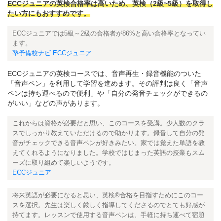
ECCジュニアの英検合格率は高いため、英検（2級~5級）を取得し
たい方にもおすすめです。
ECCジュニアでは5級～2級の合格者が86%と高い合格率となってい
ます。
塾予備校ナビ ECCジュニア
ECCジュニアの英検コースでは、音声再生・録音機能のついた
「音声ペン」を利用して学習を進めます。その評判は良く「音声
ペンは持ち運べるので便利」や「自分の発音チェックができるの
がいい」などの声があります。
これからは資格が必要だと思い、このコースを受講。少人数のクラ
スでしっかり教えていただけるので助かります。録音して自分の発
音がチェックできる音声ペンが好きみたい。家では覚えた単語を教
えてくれるようになりました。学校ではじまった英語の授業もスム
ーズに取り組めて楽しいようです。
ECCジュニア
将来英語が必要になると思い、英検®合格を目指すためにこのコー
スを選択。先生は楽しく厳しく指導してくださるのでとても好感が
持てます。レッスンで使用する音声ペンは、手軽に持ち運べて宿題