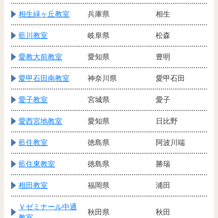
相生緑ヶ丘教室
兵庫県
相生
藍川教室
岐阜県
松森
愛教大前教室
愛知県
豊明
愛甲石田南教室
神奈川県
愛甲石田
愛子教室
宮城県
愛子
愛西宮地教室
愛知県
日比野
藍住教室
徳島県
阿波川端
藍住東教室
徳島県
勝瑞
相田教室
福岡県
浦田
Ｖゼミナール中通
秋田県
秋田
教室