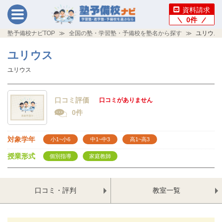
資料請求
0
件
塾予備校ナビTOP
全国の塾・学習塾・予備校を塾名から探す
ユリウス
ユリウス
ユリウス
口コミ評価
口コミがありません
0件
対象学年
小1~小6
中1~中3
高1~高3
授業形式
個別指導
家庭教師
口コミ・評判
教室一覧