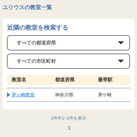
ユリウスの教室一覧
近隣の教室を検索する
教室名
都道府県
最寄駅
茅ヶ崎教室
神奈川県
茅ケ崎
1
件中
1
~
1
件を表示
1