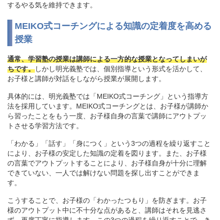
するやる気を維持できます。
MEIKO式コーチングによる知識の定着度を高める
授業
通常、学習塾の授業は講師による一方的な授業となってしまいが
ちです。
しかし明光義塾では、個別指導という形式を活かして、
お子様と講師が対話をしながら授業が展開します。
具体的には、明光義塾では「MEIKO式コーチング」という指導方
法を採用しています。MEIKO式コーチングとは、お子様が講師か
ら習ったことをもう一度、お子様自身の言葉で講師にアウトプッ
トさせる学習方法です。
「わかる」「話す」「身につく」という3つの過程を繰り返すこと
により、お子様の安定した知識の定着を図ります。また、お子様
の言葉でアウトプットすることにより、お子様自身が十分に理解
できていない、一人では解けない問題を探し出すことができま
す。
こうすることで、お子様の「わかったつもり」を防ぎます。お子
様のアウトプット中に不十分な点があると、講師はそれを見逃さ
ず、再度丁寧に指導します。この3つの過程を繰り返すことで、き