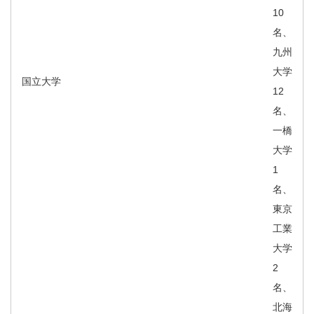
10
名、
九州
大学
国立大学
12
名、
一橋
大学
1
名、
東京
工業
大学
2
名、
北海