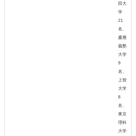
田大
学
21
名、
慶應
義塾
大学
9
名、
上智
大学
8
名、
東京
理科
大学