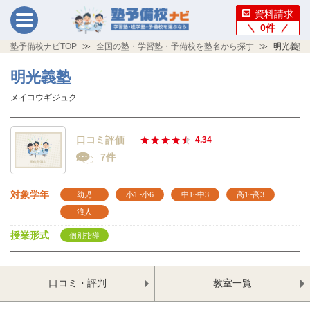
資料請求
0
件
塾予備校ナビTOP
全国の塾・学習塾・予備校を塾名から探す
明光義塾
明光義塾
メイコウギジュク
口コミ評価
4.34
7件
対象学年
幼児
小1~小6
中1~中3
高1~高3
浪人
授業形式
個別指導
口コミ・評判
教室一覧