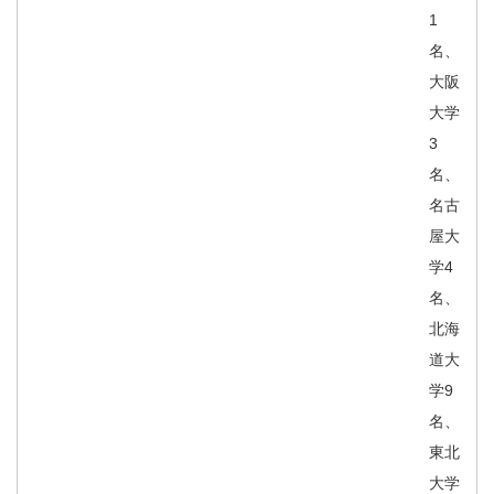
1
名、
大阪
大学
3
名、
名古
屋大
学4
名、
北海
道大
学9
名、
東北
大学