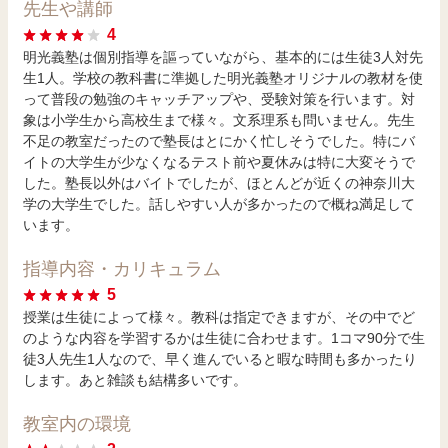
先生や講師
4
明光義塾は個別指導を謳っていながら、基本的には生徒3人対先
生1人。学校の教科書に準拠した明光義塾オリジナルの教材を使
って普段の勉強のキャッチアップや、受験対策を行います。対
象は小学生から高校生まで様々。文系理系も問いません。先生
不足の教室だったので塾長はとにかく忙しそうでした。特にバ
イトの大学生が少なくなるテスト前や夏休みは特に大変そうで
した。塾長以外はバイトでしたが、ほとんどが近くの神奈川大
学の大学生でした。話しやすい人が多かったので概ね満足して
います。
指導内容・カリキュラム
5
授業は生徒によって様々。教科は指定できますが、その中でど
のような内容を学習するかは生徒に合わせます。1コマ90分で生
徒3人先生1人なので、早く進んでいると暇な時間も多かったり
します。あと雑談も結構多いです。
教室内の環境