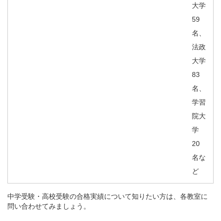
大学
59
名、
法政
大学
83
名、
学習
院大
学
20
名な
ど
中学受験・高校受験の合格実績について知りたい方は、各教室に
問い合わせてみましょう。