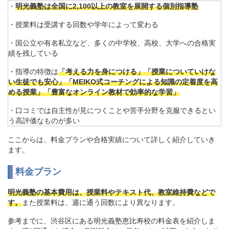
・
明光義塾は全国に2,100以上の教室を展開する個別指導塾
・授業料は受講する回数や学年によって変わる
・国公立や有名私立など、多くの中学校、高校、大学への合格実
績を残している
・指導の特徴は
「考える力を身につける」「授業についていけな
い生徒でも安心」「MEIKO式コーチングによる知識の定着度を高
める授業」「豊富なオンライン教材で効率的な学習」
・口コミでは自主性が見につくことや苦手分野を克服できるとい
う高評価なものが多い
ここからは、料金プランや合格実績について詳しく紹介していき
ます。
料金プラン
明光義塾の基本費用は、授業料やテキスト代、教室維持費などで
す。
また授業料は、週に通う回数により異なります。
参考までに、渋谷区にある明光義塾恵比寿校の料金表を紹介しま