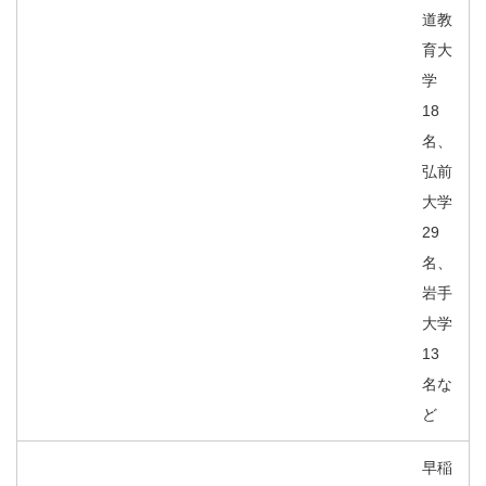
道教
育大
学
18
名、
弘前
大学
29
名、
岩手
大学
13
名な
ど
早稲