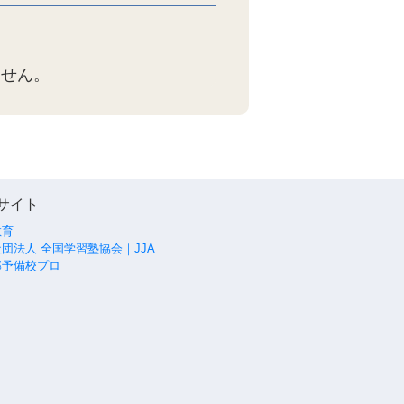
ません。
サイト
教育
団法人 全国学習塾協会｜JJA
部予備校プロ