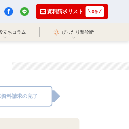
資料請求リスト
0
件
役立ちコラム
ぴったり塾診断
③資料請求の完了