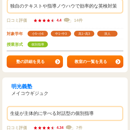
独自のテキストや指導ノウハウで効率的な英検対策
口コミ評価
14件
4.4
対象学年
小5~小6
中1~中3
高1~高3
浪人
授業形式
個別指導
塾の詳細を見る
教室の一覧を見る
明光義塾
メイコウギジュク
生徒が主体的に学べる対話型の個別指導
口コミ評価
7件
4.34