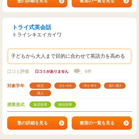
塾の詳細を見る
教室の一覧を見る
トライ式英会話
トライシキエイカイワ
子どもから大人まで目的に合わせて英語力を高める
口コミ評価
0件
口コミがありません
対象学年
幼児
小1~小6
中1~中3
高1~高3
浪人
授業形式
集団指導
個別指導
塾の詳細を見る
教室の一覧を見る