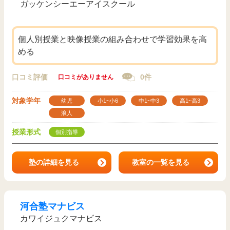
ガッケンシーエーアイスクール
個人別授業と映像授業の組み合わせで学習効果を高
める
口コミ評価
0件
口コミがありません
対象学年
幼児
小1~小6
中1~中3
高1~高3
浪人
授業形式
個別指導
塾の詳細を見る
教室の一覧を見る
河合塾マナビス
カワイジュクマナビス