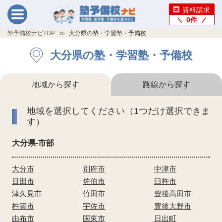
資料請求
0
件
塾予備校ナビTOP
大分県の塾・学習塾・予備校
大分県の塾・学習塾・予備校
地域から探す
路線から探す
地域を選択してください（1つだけ選択できま
す）
大分県-市部
大分市
別府市
中津市
日田市
佐伯市
臼杵市
津久見市
竹田市
豊後高田市
杵築市
宇佐市
豊後大野市
由布市
国東市
日出町