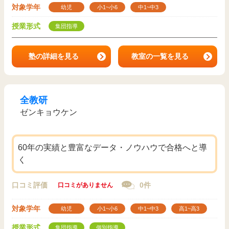
対象学年
幼児
小1~小6
中1~中3
授業形式
集団指導
塾の詳細を見る
教室の一覧を見る
全教研
ゼンキョウケン
60年の実績と豊富なデータ・ノウハウで合格へと導
く
口コミ評価
0件
口コミがありません
対象学年
幼児
小1~小6
中1~中3
高1~高3
授業形式
集団指導
個別指導