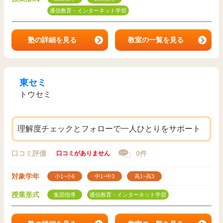
通信教育・インターネット学習
塾の詳細を見る
教室の一覧を見る
東セミ
トウセミ
理解度チェックとフォローで一人ひとりをサポート
口コミ評価
0件
口コミがありません
対象学年
小1~小6
中1~中3
高1~高3
授業形式
集団指導
通信教育・インターネット学習