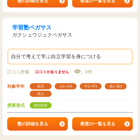
塾の詳細を見る
教室の一覧を見る
学習塾ペガサス
ガクシュウジュクペガサス
自分で考えて学ぶ自立学習を身につける
口コミ評価
0件
口コミがありません
対象学年
幼児
小1~小6
中1~中3
高1~高3
浪人
授業形式
個別指導
塾の詳細を見る
教室の一覧を見る