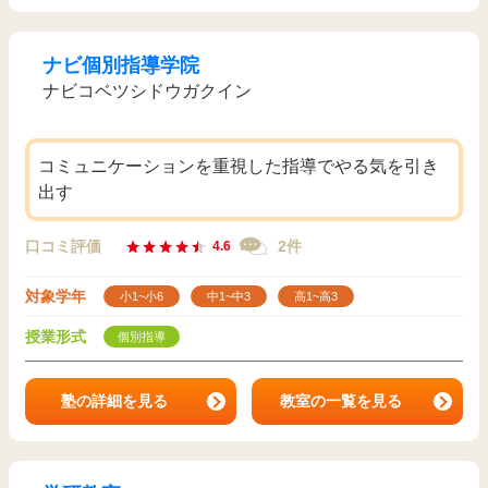
ナビ個別指導学院
ナビコベツシドウガクイン
コミュニケーションを重視した指導でやる気を引き
出す
口コミ評価
2件
4.6
対象学年
小1~小6
中1~中3
高1~高3
授業形式
個別指導
塾の詳細を見る
教室の一覧を見る