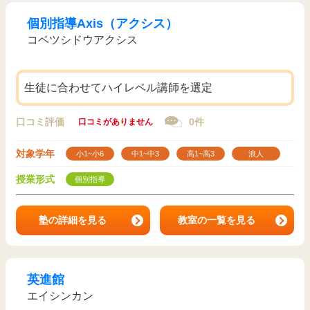
個別指導Axis（アクシス）
コベツシドウアクシス
生徒に合わせてハイレベル講師を選定
口コミ評価
0件
口コミがありません
対象学年
小1~小6
中1~中3
高1~高3
浪人
授業形式
個別指導
塾の詳細を見る
教室の一覧を見る
英進館
エイシンカン