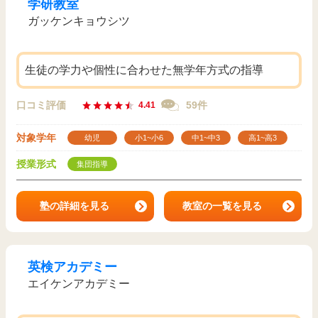
学研教室
ガッケンキョウシツ
生徒の学力や個性に合わせた無学年方式の指導
口コミ評価
59件
4.41
対象学年
幼児
小1~小6
中1~中3
高1~高3
授業形式
集団指導
塾の詳細を見る
教室の一覧を見る
英検アカデミー
エイケンアカデミー