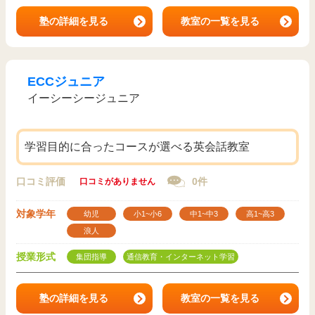
塾の詳細を見る
教室の一覧を見る
ECCジュニア
イーシーシージュニア
学習目的に合ったコースが選べる英会話教室
口コミ評価
0件
口コミがありません
対象学年
幼児
小1~小6
中1~中3
高1~高3
浪人
授業形式
集団指導
通信教育・インターネット学習
塾の詳細を見る
教室の一覧を見る