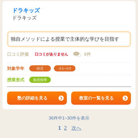
ドラキッズ
ドラキッズ
独自メソッドによる授業で主体的な学びを目指す
口コミ評価
0件
口コミがありません
対象学年
幼児
小1~小3
授業形式
集団指導
塾の詳細を見る
教室の一覧を見る
36
件中
1
~
30
件を表示
1
2
次へ