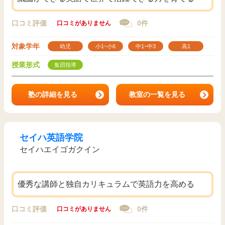
口コミ評価
0件
口コミがありません
対象学年
幼児
小1~小6
中1~中3
高1
授業形式
集団指導
塾の詳細を見る
教室の一覧を見る
セイハ英語学院
セイハエイゴガクイン
優秀な講師と独自カリキュラムで英語力を高める
口コミ評価
0件
口コミがありません