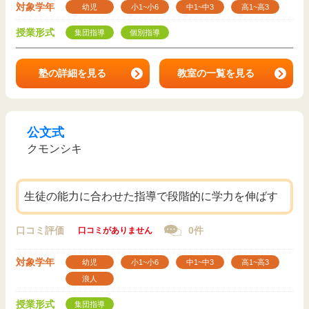
対象学年
幼児
小1~小6
中1~中3
高1~高3
授業形式
集団指導
個別指導
塾の詳細を見る
教室の一覧を見る
公文式
クモンシキ
生徒の能力に合わせた指導で段階的に学力を伸ばす
口コミ評価
0件
口コミがありません
対象学年
幼児
小1~小6
中1~中3
高1~高3
浪人
授業形式
集団指導