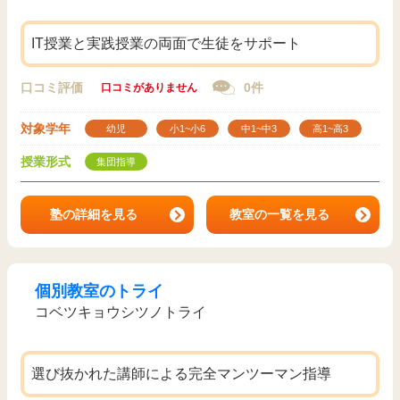
IT授業と実践授業の両面で生徒をサポート
口コミ評価
0件
口コミがありません
対象学年
幼児
小1~小6
中1~中3
高1~高3
授業形式
集団指導
塾の詳細を見る
教室の一覧を見る
個別教室のトライ
コベツキョウシツノトライ
選び抜かれた講師による完全マンツーマン指導