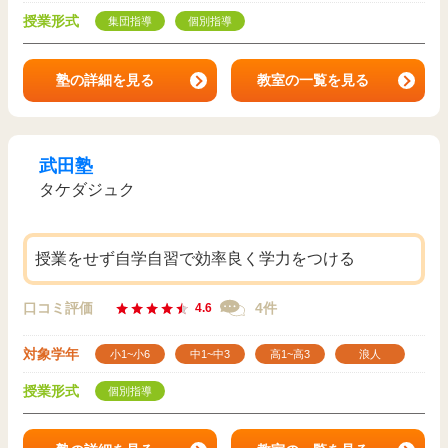
授業形式
集団指導
個別指導
塾の詳細を見る
教室の一覧を見る
武田塾
タケダジュク
授業をせず自学自習で効率良く学力をつける
口コミ評価
4件
4.6
対象学年
小1~小6
中1~中3
高1~高3
浪人
授業形式
個別指導