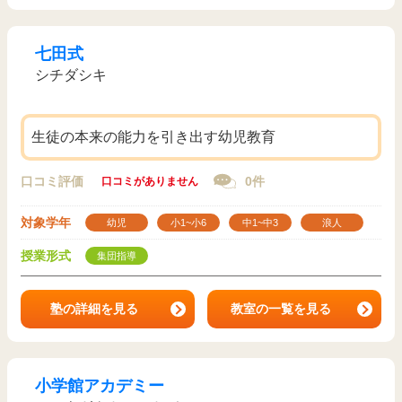
七田式
シチダシキ
生徒の本来の能力を引き出す幼児教育
口コミ評価
0件
口コミがありません
対象学年
幼児
小1~小6
中1~中3
浪人
授業形式
集団指導
塾の詳細を見る
教室の一覧を見る
小学館アカデミー