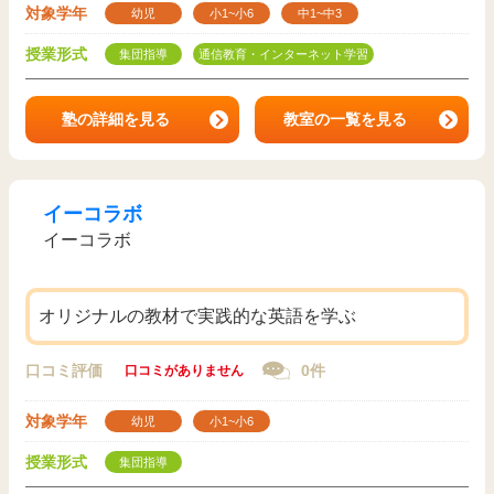
対象学年
幼児
小1~小6
中1~中3
授業形式
集団指導
通信教育・インターネット学習
塾の詳細を見る
教室の一覧を見る
イーコラボ
イーコラボ
オリジナルの教材で実践的な英語を学ぶ
口コミ評価
0件
口コミがありません
対象学年
幼児
小1~小6
授業形式
集団指導