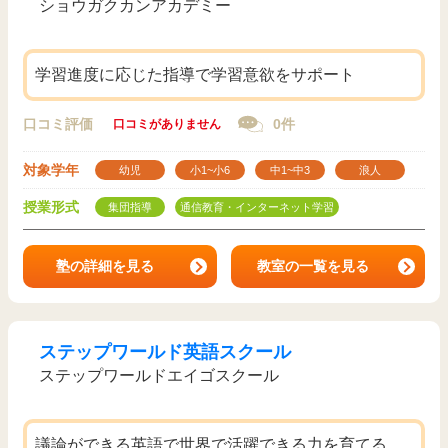
ショウガクカンアカデミー
学習進度に応じた指導で学習意欲をサポート
口コミ評価
0件
口コミがありません
対象学年
幼児
小1~小6
中1~中3
浪人
授業形式
集団指導
通信教育・インターネット学習
塾の詳細を見る
教室の一覧を見る
ステップワールド英語スクール
ステップワールドエイゴスクール
議論ができる英語で世界で活躍できる力を育てる