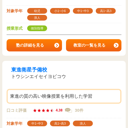
対象学年
幼児
小1~小6
中1~中3
高1~高3
浪人
授業形式
個別指導
塾の詳細を見る
教室の一覧を見る
東進衛星予備校
トウシンエイセイヨビコウ
東進の質の高い映像授業を利用した学習
口コミ評価
30件
4.38
対象学年
中1~中3
高1~高3
浪人