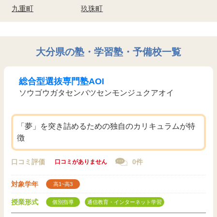
九重町
玖珠町
大分県の塾・学習塾・予備校一覧
総合型選抜専門塾AOI
ソウゴウガタセンバツセンモンジュクアオイ
「夢」を突き詰めるための独自のカリキュラムが特
徴
口コミ評価
0件
口コミがありません
対象学年
高1~高3
授業形式
個別指導
通信教育・インターネット学習