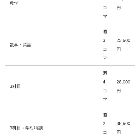
数学
コ
円
マ
週
3
23,500
数学・英語
コ
円
マ
週
4
28,000
3科目
コ
円
マ
週
2
35,500
3科目＋学対特訓
コ
円