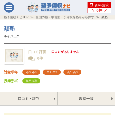
資料請求
0
件
塾予備校ナビTOP
全国の塾・学習塾・予備校を塾名から探す
類塾
類塾
ルイジュク
口コミ評価
口コミがありません
0件
対象学年
小3~小6
中1~中3
高1~高3
授業形式
集団指導
口コミ・評判
教室一覧