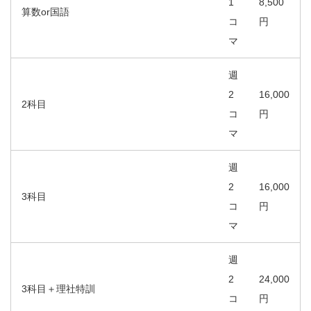
1
8,500
算数or国語
コ
円
マ
週
2
16,000
2科目
コ
円
マ
週
2
16,000
3科目
コ
円
マ
週
2
24,000
3科目＋理社特訓
コ
円