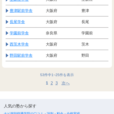
豊津駅前学舎
大阪府
豊津
長尾学舎
大阪府
長尾
学園前学舎
奈良県
学園前
西茨木学舎
大阪府
茨木
野田駅前学舎
大阪府
野田
53
件中
1
~
25
件を表示
1
2
3
次へ
人気の塾から探す
ナビ個別指導学院の口コミ・評判・料金・合格実績