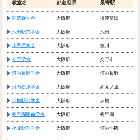
教室名
都道府県
最寄駅
阿武野学舎
大阪府
摂津富田
池田駅前学舎
大阪府
池田
小野原学舎
大阪府
豊川
交野学舎
大阪府
交野市
河内長野学舎
大阪府
河内長野
河内松原学舎
大阪府
高見ノ里
京橋駅前学舎
大阪府
京橋
香里園駅前学舎
大阪府
香里園
小阪駅前学舎
大阪府
河内小阪