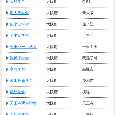
金剛学舎
大阪府
金剛
新大阪学舎
大阪府
新大阪
住之江学舎
大阪府
住ノ江
千里丘学舎
大阪府
千里丘
千里パーク学舎
大阪府
千里中央
我孫子学舎
大阪府
我孫子町
高槻学舎
大阪府
高槻市
茨木阪急学舎
大阪府
茨木市
鶴見学舎
大阪府
横堤
天王寺駅前学舎
大阪府
天王寺
上新庄学舎
大阪府
上新庄