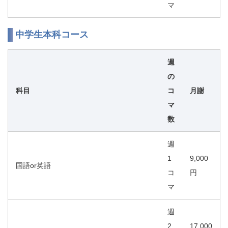
マ
中学生本科コース
週
の
科目
コ
月謝
マ
数
週
1
9,000
国語or英語
コ
円
マ
週
2
17,000