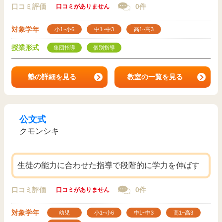
口コミ評価
0件
口コミがありません
対象学年
小1~小6
中1~中3
高1~高3
授業形式
集団指導
個別指導
塾の詳細を見る
教室の一覧を見る
公文式
クモンシキ
生徒の能力に合わせた指導で段階的に学力を伸ばす
口コミ評価
0件
口コミがありません
対象学年
幼児
小1~小6
中1~中3
高1~高3