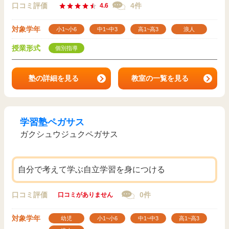
口コミ評価
4件
4.6
対象学年
小1~小6
中1~中3
高1~高3
浪人
授業形式
個別指導
塾の詳細を見る
教室の一覧を見る
学習塾ペガサス
ガクシュウジュクペガサス
自分で考えて学ぶ自立学習を身につける
口コミ評価
0件
口コミがありません
対象学年
幼児
小1~小6
中1~中3
高1~高3