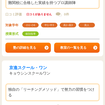
難関校に合格した実績を持つプロ講師陣
口コミ評価
0件
口コミがありません
対象学年
小1~小6
中1~中3
高1~高3
浪人
授業形式
個別指導
塾の詳細を見る
教室の一覧を見る
京進スクール・ワン
キョウシンスクールワン
独自の「リーチングメソッド」で努力の習慣をつけ
る