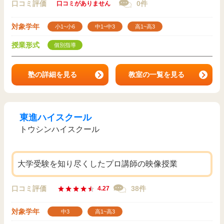
口コミ評価
0件
口コミがありません
対象学年
小1~小6
中1~中3
高1~高3
授業形式
個別指導
塾の詳細を見る
教室の一覧を見る
東進ハイスクール
トウシンハイスクール
大学受験を知り尽くしたプロ講師の映像授業
口コミ評価
38件
4.27
対象学年
中3
高1~高3