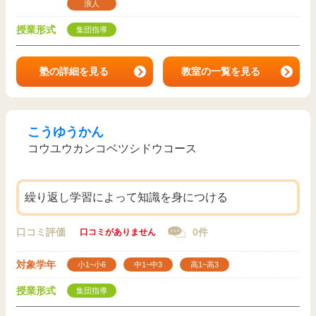
浪人
授業形式
集団指導
塾の詳細を見る
教室の一覧を見る
こうゆうかん
コウユウカンコベツシドウコース
繰り返し学習によって知識を身につける
口コミ評価
0件
口コミがありません
対象学年
小1~小6
中1~中3
高1~高3
授業形式
集団指導