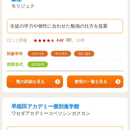
モリジュク
生徒の学力や個性に合わせた勉強の仕方を提案
口コミ評価
13件
4.42
対象学年
小3~小6
中1~中3
高1~高3
授業形式
個別指導
塾の詳細を見る
教室の一覧を見る
早稲田アカデミー個別進学館
ワセダアカデミーコベツシンガクカン