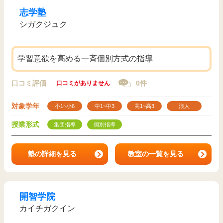
志学塾
シガクジュク
学習意欲を高める一斉個別方式の指導
口コミ評価
0件
口コミがありません
対象学年
小1~小6
中1~中3
高1~高3
浪人
授業形式
集団指導
個別指導
塾の詳細を見る
教室の一覧を見る
開智学院
カイチガクイン