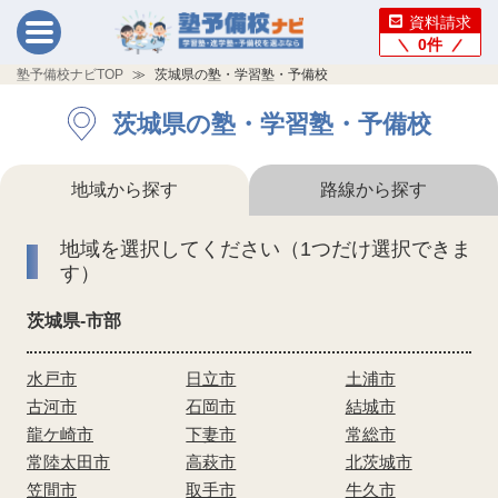
資料請求
0
件
塾予備校ナビTOP
茨城県の塾・学習塾・予備校
茨城県の塾・学習塾・予備校
地域から探す
路線から探す
地域を選択してください（1つだけ選択できま
す）
茨城県-市部
水戸市
日立市
土浦市
古河市
石岡市
結城市
龍ケ崎市
下妻市
常総市
常陸太田市
高萩市
北茨城市
笠間市
取手市
牛久市