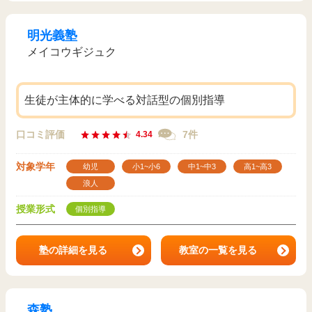
明光義塾
メイコウギジュク
生徒が主体的に学べる対話型の個別指導
口コミ評価
7件
4.34
対象学年
幼児
小1~小6
中1~中3
高1~高3
浪人
授業形式
個別指導
塾の詳細を見る
教室の一覧を見る
森塾