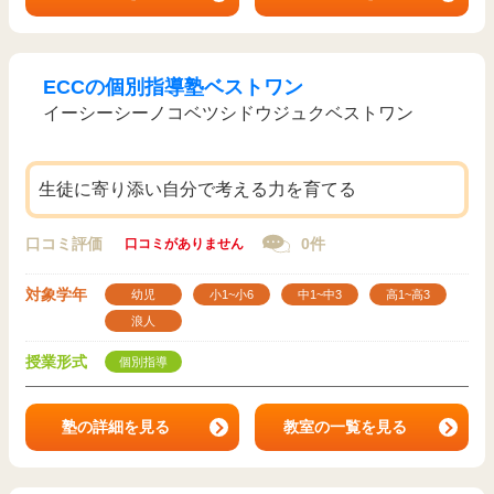
ECCの個別指導塾ベストワン
イーシーシーノコベツシドウジュクベストワン
生徒に寄り添い自分で考える力を育てる
口コミ評価
0件
口コミがありません
対象学年
幼児
小1~小6
中1~中3
高1~高3
浪人
授業形式
個別指導
塾の詳細を見る
教室の一覧を見る