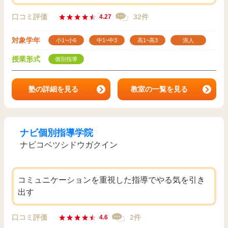
口コミ評価
32件
4.27
対象学年
小1~小6
中1~中3
高1~高3
浪人
授業形式
個別指導
塾の詳細を見る
教室の一覧を見る
ナビ個別指導学院
ナビコベツシドウガクイン
コミュニケーションを重視した指導でやる気を引き
出す
口コミ評価
2件
4.6