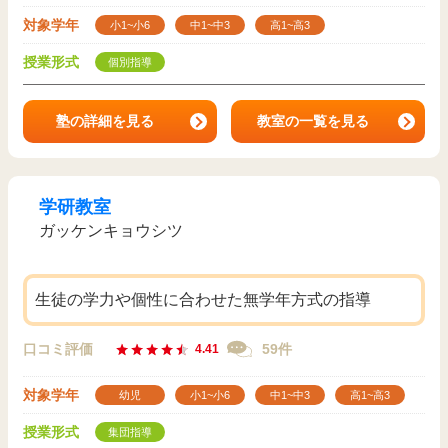
対象学年
小1~小6
中1~中3
高1~高3
授業形式
個別指導
塾の詳細を見る
教室の一覧を見る
学研教室
ガッケンキョウシツ
生徒の学力や個性に合わせた無学年方式の指導
口コミ評価
59件
4.41
対象学年
幼児
小1~小6
中1~中3
高1~高3
授業形式
集団指導