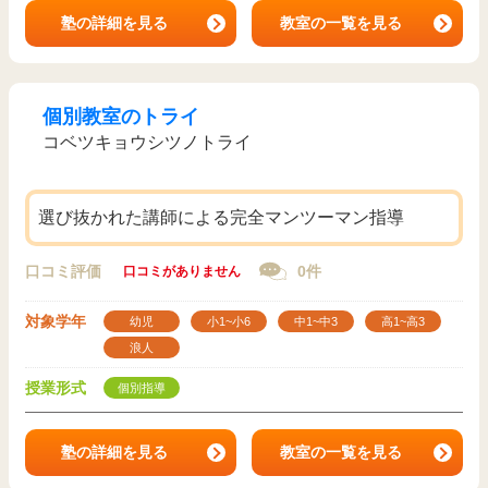
塾の詳細を見る
教室の一覧を見る
個別教室のトライ
コベツキョウシツノトライ
選び抜かれた講師による完全マンツーマン指導
口コミ評価
0件
口コミがありません
対象学年
幼児
小1~小6
中1~中3
高1~高3
浪人
授業形式
個別指導
塾の詳細を見る
教室の一覧を見る