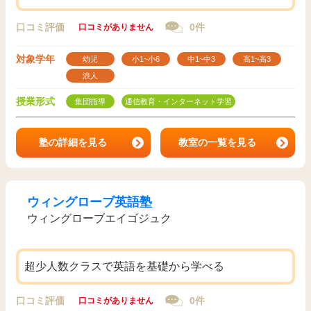
口コミ評価
0件
口コミがありません
対象学年
幼児
小1~小6
中1~中3
高1~高3
浪人
授業形式
集団指導
通信教育・インターネット学習
塾の詳細を見る
教室の一覧を見る
ウィングローブ英語塾
ウィングローブエイゴジュク
超少人数クラスで英語を基礎から学べる
口コミ評価
0件
口コミがありません