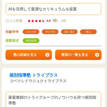
AIを活用して最適なカリキュラムを提案
口コミ評価
3件
4.4
対象学年
小1~小6
中1~中3
高1~高3
浪人
授業形式
個別指導
塾の詳細を見る
教室の一覧を見る
個別指導塾 トライプラス
コベツシドウジュクトライプラス
家庭教師のトライグループのノウハウを持つ個別指
導塾