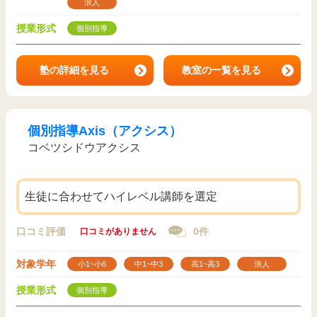
浪人
授業形式
個別指導
塾の詳細を見る
教室の一覧を見る
個別指導Axis（アクシス）
コベツシドウアクシス
生徒に合わせてハイレベル講師を選定
口コミ評価
0件
口コミがありません
対象学年
小1~小6
中1~中3
高1~高3
浪人
授業形式
個別指導