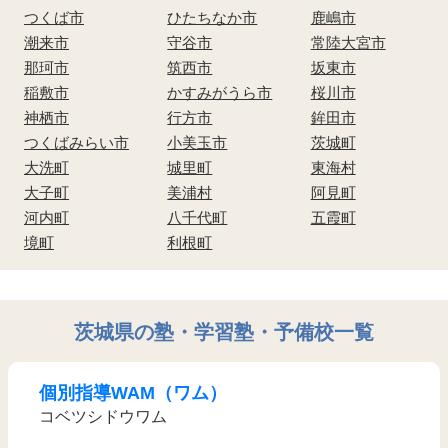
つくば市
ひたちなか市
鹿嶋市
潮来市
守谷市
常陸大宮市
那珂市
筑西市
坂東市
稲敷市
かすみがうら市
桜川市
神栖市
行方市
鉾田市
つくばみらい市
小美玉市
茨城町
大洗町
城里町
東海村
大子町
美浦村
阿見町
河内町
八千代町
五霞町
境町
利根町
茨城県の塾・学習塾・予備校一覧
個別指導WAM（ワム）
コベツシドウワム