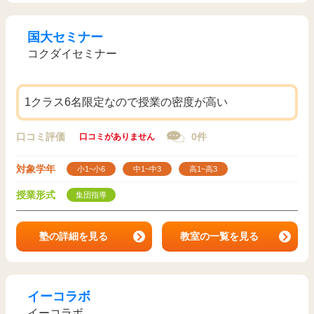
国大セミナー
コクダイセミナー
1クラス6名限定なので授業の密度が高い
口コミ評価
0件
口コミがありません
対象学年
小1~小6
中1~中3
高1~高3
授業形式
集団指導
塾の詳細を見る
教室の一覧を見る
イーコラボ
イーコラボ