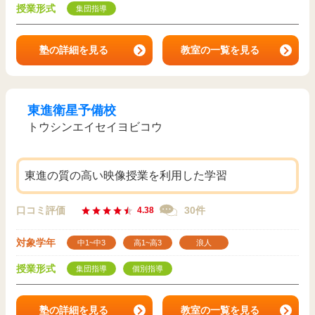
授業形式
集団指導
塾の詳細を見る
教室の一覧を見る
東進衛星予備校
トウシンエイセイヨビコウ
東進の質の高い映像授業を利用した学習
口コミ評価
30件
4.38
対象学年
中1~中3
高1~高3
浪人
授業形式
集団指導
個別指導
塾の詳細を見る
教室の一覧を見る