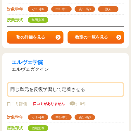
対象学年
小2~小6
中1~中3
高1~高3
浪人
授業形式
集団指導
塾の詳細を見る
教室の一覧を見る
エルヴェ学院
エルヴェガクイン
同じ単元を反復学習して定着させる
口コミ評価
0件
口コミがありません
対象学年
小1~小6
中1~中3
高1~高3
授業形式
個別指導