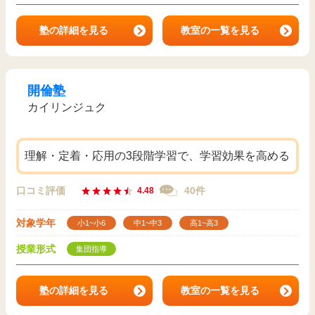
塾の詳細を見る
教室の一覧を見る
開倫塾
カイリンジュク
理解・定着・応用の3段階学習で、学習効果を高める
口コミ評価
40件
4.48
対象学年
小1~小6
中1~中3
高1~高3
授業形式
集団指導
塾の詳細を見る
教室の一覧を見る