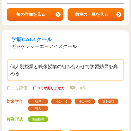
塾の詳細を見る
教室の一覧を見る
学研CAIスクール
ガッケンシーエーアイスクール
個人別授業と映像授業の組み合わせで学習効果を高
める
口コミ評価
0件
口コミがありません
対象学年
幼児
小1~小6
中1~中3
高1~高3
浪人
授業形式
個別指導