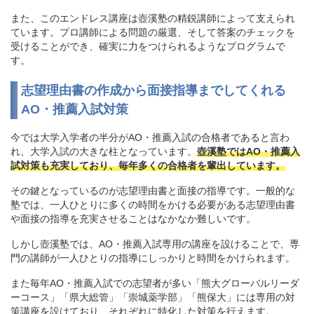
また、このエンドレス講座は壺溪塾の精鋭講師によって支えられ
ています。プロ講師による問題の厳選、そして答案のチェックを
受けることができ、確実に力をつけられるようなプログラムで
す。
志望理由書の作成から面接指導までしてくれる
AO・推薦入試対策
今では大学入学者の半分がAO・推薦入試の合格者であると言わ
れ、大学入試の大きな柱となっています。
壺溪塾ではAO・推薦入
試対策も充実しており、毎年多くの合格者を輩出しています。
その鍵となっているのが志望理由書と面接の指導です。一般的な
塾では、一人ひとりに多くの時間をかける必要がある志望理由書
や面接の指導を充実させることはなかなか難しいです。
しかし壺溪塾では、AO・推薦入試専用の講座を設けることで、専
門の講師が一人ひとりの指導にしっかりと時間をかけられます。
また毎年AO・推薦入試での志望者が多い「熊大グローバルリーダ
ーコース」「県大総管」「崇城薬学部」「熊保大」には専用の対
策講座を設けており、それぞれに特化した対策を行えます。