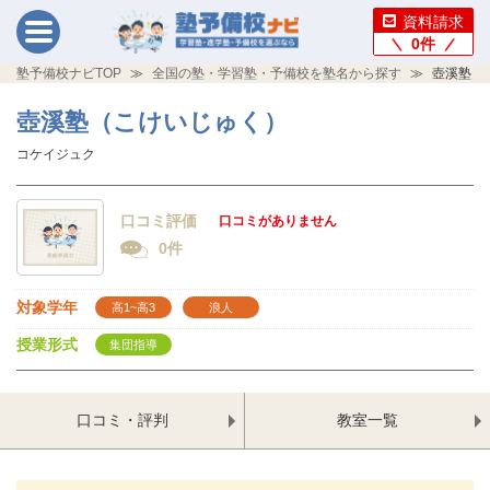
資料請求
0
件
塾予備校ナビTOP
全国の塾・学習塾・予備校を塾名から探す
壺溪塾（
壺溪塾（こけいじゅく）
コケイジュク
口コミ評価
口コミがありません
0件
対象学年
高1~高3
浪人
授業形式
集団指導
口コミ・評判
教室一覧