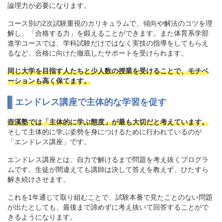
論理力が必要になります。
コース別の2次試験重視のカリキュラムで、傾向や解法のコツを理
解し、「合格する力」を鍛えることができます。また体育系学部
進学コースでは、学科試験だけではなく実技の指導をしてもらえ
るなど、合格に向けた徹底したサポートを受けられます。
同じ大学を目指す人たちと少人数の授業を受けることで、モチベ
ーションも高く保てます。
エンドレス講座で主体的な学習を促す
壺溪塾では「主体的に学ぶ態度」が最も大切だと考えています。
そして主体的に学ぶ姿勢を身につけるために行われているのが
「エンドレス講座」です。
エンドレス講座とは、自力で解けるまで問題を考え抜くプログラ
ムです。生徒が間違えても講師は決して答えを教えず、ひたすら
解き続けさせます。
これを1年通じて取り組むことで、試験本番で見たことのない問題
が出たとしても、最後まで諦めずに考え抜いて回答することがで
きるようになります。