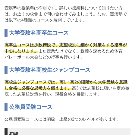
壺溪塾の授業料は不明です。詳しい授業料について知りたい方
は、お近くの校舎まで問い合わせてみましょう。なお、壺溪塾で
は以下の4種類のコースを展開しています。
大学受験科高卒生コース
高卒生コースは少数精鋭で、志望校別に細かく対策をする指導が
中心になります。
また授業だけでなく、親睦を深めるため体育・
バレーボール大会などの行事も行います。
大学受験科高校生ジャンプコース
高校生ジャンプコースでは、高1・高2の段階から大学受験を意識
し合格に必要な思考力を鍛えます。
高3では志望校に狙いを定め徹
底した志望校対策を行い、現役合格を目指します。
公務員受験コース
公務員受験コースには初級・上級の2つのレベルがあります。
初級