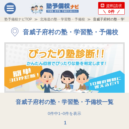
資料請求
0
件
塾予備校ナビTOP
北海道の塾・学習塾・予備校
音威子府村の塾・学習
音威子府村の塾・学習塾・予備校
音威子府村の塾・学習塾・予備校一覧
0
件中
1
~
0
件を表示
1