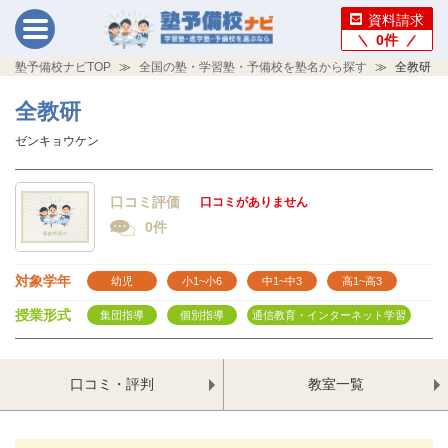
資料請求
0
件
塾予備校ナビTOP
全国の塾・学習塾・予備校を塾名から探す
全教研
全教研
ゼンキョウケン
口コミ評価
口コミがありません
0件
対象学年
幼児
小1~小6
中1~中3
高1~高3
授業形式
集団指導
個別指導
通信教育・インターネット学習
口コミ・評判
教室一覧