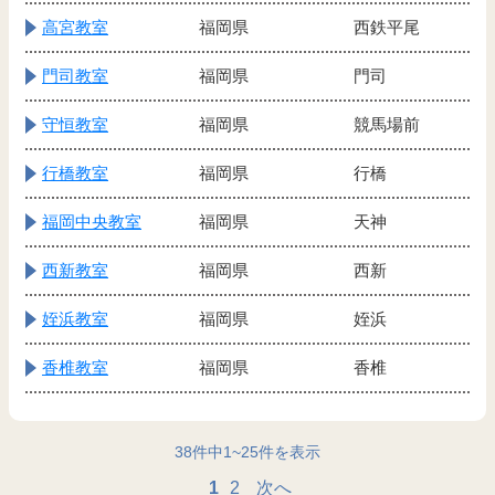
高宮教室
福岡県
西鉄平尾
門司教室
福岡県
門司
守恒教室
福岡県
競馬場前
行橋教室
福岡県
行橋
福岡中央教室
福岡県
天神
西新教室
福岡県
西新
姪浜教室
福岡県
姪浜
香椎教室
福岡県
香椎
38
件中
1
~
25
件を表示
1
2
次へ