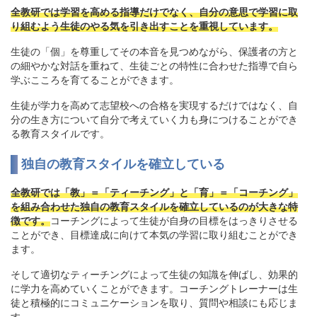
全教研では学習を高める指導だけでなく、自分の意思で学習に取
り組むよう生徒のやる気を引き出すことを重視しています。
生徒の「個」を尊重してその本音を見つめながら、保護者の方と
の細やかな対話を重ねて、生徒ごとの特性に合わせた指導で自ら
学ぶこころを育てることができます。
生徒が学力を高めて志望校への合格を実現するだけではなく、自
分の生き方について自分で考えていく力も身につけることができ
る教育スタイルです。
独自の教育スタイルを確立している
全教研では「教」＝「ティーチング」と「育」＝「コーチング」
を組み合わせた独自の教育スタイルを確立しているのが大きな特
徴です。
コーチングによって生徒が自身の目標をはっきりさせる
ことができ、目標達成に向けて本気の学習に取り組むことができ
ます。
そして適切なティーチングによって生徒の知識を伸ばし、効果的
に学力を高めていくことができます。コーチングトレーナーは生
徒と積極的にコミュニケーションを取り、質問や相談にも応じま