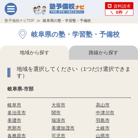
資料請求
0
件
塾予備校ナビTOP
岐阜県の塾・学習塾・予備校
岐阜県の塾・学習塾・予備校
地域から探す
路線から探す
地域を選択してください（1つだけ選択できま
す）
岐阜県-市部
岐阜市
大垣市
高山市
多治見市
関市
中津川市
美濃市
瑞浪市
羽島市
恵那市
美濃加茂市
土岐市
各務原市
可児市
山県市