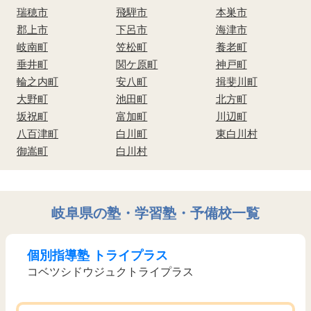
瑞穂市
飛騨市
本巣市
郡上市
下呂市
海津市
岐南町
笠松町
養老町
垂井町
関ケ原町
神戸町
輪之内町
安八町
揖斐川町
大野町
池田町
北方町
坂祝町
富加町
川辺町
八百津町
白川町
東白川村
御嵩町
白川村
岐阜県の塾・学習塾・予備校一覧
個別指導塾 トライプラス
コベツシドウジュクトライプラス