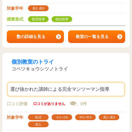
対象学年
高1~高3
授業形式
集団指導
個別指導
塾の詳細を見る
教室の一覧を見る
個別教室のトライ
コベツキョウシツノトライ
選び抜かれた講師による完全マンツーマン指導
口コミ評価
0件
口コミがありません
対象学年
幼児
小1~小6
中1~中3
高1~高3
浪人