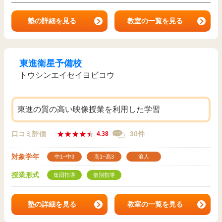
塾の詳細を見る
教室の一覧を見る
東進衛星予備校
トウシンエイセイヨビコウ
東進の質の高い映像授業を利用した学習
口コミ評価
30件
4.38
対象学年
中1~中3
高1~高3
浪人
授業形式
集団指導
個別指導
塾の詳細を見る
教室の一覧を見る