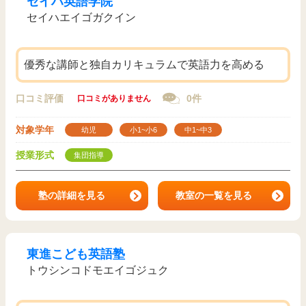
セイハ英語学院
セイハエイゴガクイン
優秀な講師と独自カリキュラムで英語力を高める
口コミ評価
0件
口コミがありません
対象学年
幼児
小1~小6
中1~中3
授業形式
集団指導
塾の詳細を見る
教室の一覧を見る
東進こども英語塾
トウシンコドモエイゴジュク