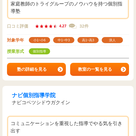
家庭教師のトライグループのノウハウを持つ個別指
導塾
口コミ評価
32件
4.27
対象学年
小1~小6
中1~中3
高1~高3
浪人
授業形式
個別指導
塾の詳細を見る
教室の一覧を見る
ナビ個別指導学院
ナビコベツシドウガクイン
コミュニケーションを重視した指導でやる気を引き
出す