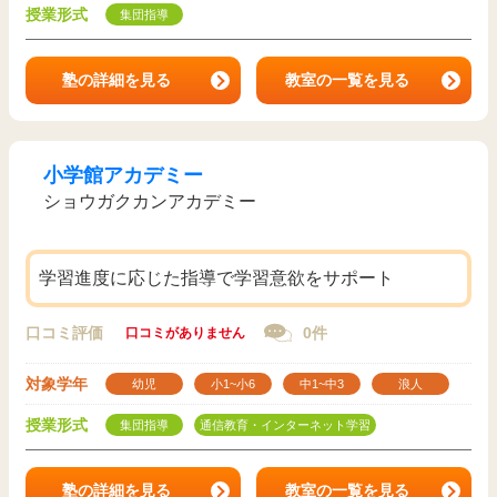
授業形式
集団指導
塾の詳細を見る
教室の一覧を見る
小学館アカデミー
ショウガクカンアカデミー
学習進度に応じた指導で学習意欲をサポート
口コミ評価
0件
口コミがありません
対象学年
幼児
小1~小6
中1~中3
浪人
授業形式
集団指導
通信教育・インターネット学習
塾の詳細を見る
教室の一覧を見る