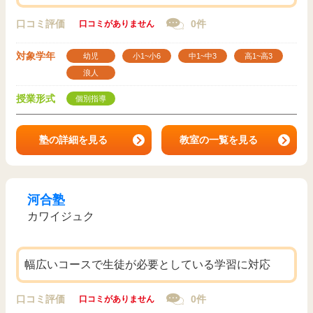
口コミ評価
0件
口コミがありません
対象学年
幼児
小1~小6
中1~中3
高1~高3
浪人
授業形式
個別指導
塾の詳細を見る
教室の一覧を見る
河合塾
カワイジュク
幅広いコースで生徒が必要としている学習に対応
口コミ評価
0件
口コミがありません