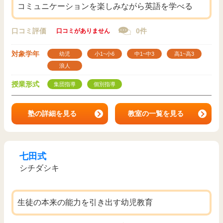
コミュニケーションを楽しみながら英語を学べる
口コミ評価
0件
口コミがありません
対象学年
幼児
小1~小6
中1~中3
高1~高3
浪人
授業形式
集団指導
個別指導
塾の詳細を見る
教室の一覧を見る
七田式
シチダシキ
生徒の本来の能力を引き出す幼児教育