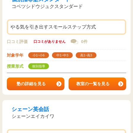
コベツシドウジュクスタンダード
やる気を引き出すスモールステップ方式
口コミ評価
0件
口コミがありません
対象学年
小1~小6
中1~中3
高1~高3
授業形式
個別指導
塾の詳細を見る
教室の一覧を見る
シェーン英会話
シェーンエイカイワ