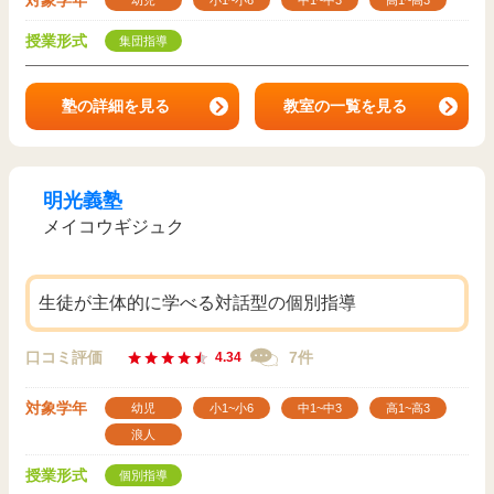
対象学年
幼児
小1~小6
中1~中3
高1~高3
授業形式
集団指導
塾の詳細を見る
教室の一覧を見る
明光義塾
メイコウギジュク
生徒が主体的に学べる対話型の個別指導
口コミ評価
7件
4.34
対象学年
幼児
小1~小6
中1~中3
高1~高3
浪人
授業形式
個別指導