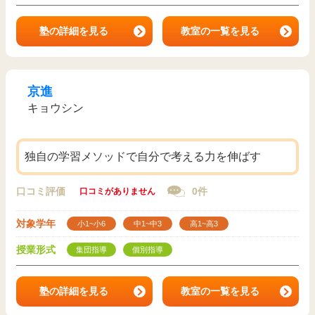
塾の詳細を見る
教室の一覧を見る
京進
キョウシン
独自の学習メソッドで自分で考える力を伸ばす
口コミ評価
0件
口コミがありません
対象学年
小1~小6
中1~中3
高1~高3
授業形式
集団指導
個別指導
塾の詳細を見る
教室の一覧を見る