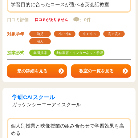
学習目的に合ったコースが選べる英会話教室
口コミ評価
0件
口コミがありません
対象学年
幼児
小1~小6
中1~中3
高1~高3
浪人
授業形式
集団指導
通信教育・インターネット学習
塾の詳細を見る
教室の一覧を見る
学研CAIスクール
ガッケンシーエーアイスクール
個人別授業と映像授業の組み合わせで学習効果を高
める