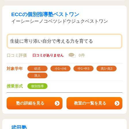
ECCの個別指導塾ベストワン
イーシーシーノコベツシドウジュクベストワン
生徒に寄り添い自分で考える力を育てる
口コミ評価
0件
口コミがありません
対象学年
幼児
小1~小6
中1~中3
高1~高3
浪人
授業形式
個別指導
塾の詳細を見る
教室の一覧を見る
武田塾