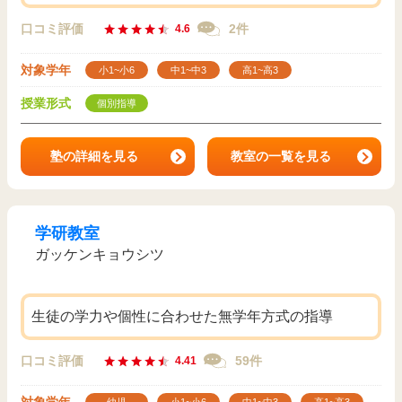
口コミ評価
2件
4.6
対象学年
小1~小6
中1~中3
高1~高3
授業形式
個別指導
塾の詳細を見る
教室の一覧を見る
学研教室
ガッケンキョウシツ
生徒の学力や個性に合わせた無学年方式の指導
口コミ評価
59件
4.41