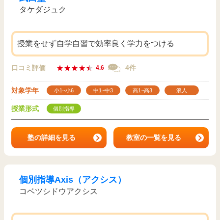
タケダジュク
授業をせず自学自習で効率良く学力をつける
口コミ評価
4件
4.6
対象学年
小1~小6
中1~中3
高1~高3
浪人
授業形式
個別指導
塾の詳細を見る
教室の一覧を見る
個別指導Axis（アクシス）
コベツシドウアクシス