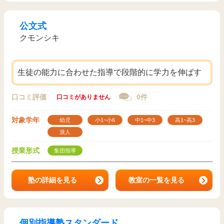
公文式
クモンシキ
生徒の能力に合わせた指導で段階的に学力を伸ばす
口コミ評価
0件
口コミがありません
対象学年
幼児
小1~小6
中1~中3
高1~高3
浪人
授業形式
集団指導
塾の詳細を見る
教室の一覧を見る
個別指導塾スタンダード