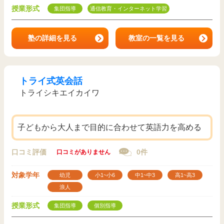
授業形式
集団指導
通信教育・インターネット学習
塾の詳細を見る
教室の一覧を見る
トライ式英会話
トライシキエイカイワ
子どもから大人まで目的に合わせて英語力を高める
口コミ評価
0件
口コミがありません
対象学年
幼児
小1~小6
中1~中3
高1~高3
浪人
授業形式
集団指導
個別指導