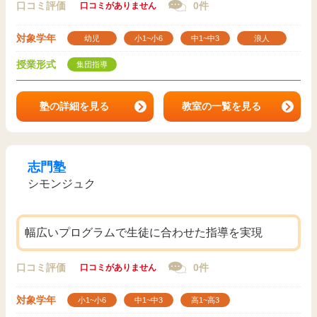
口コミ評価
0件
口コミがありません
対象学年
幼児
小1~小6
中1~中3
浪人
授業形式
集団指導
塾の詳細を見る
教室の一覧を見る
志門塾
シモンジュク
幅広いプログラムで生徒に合わせた指導を実現
口コミ評価
0件
口コミがありません
対象学年
小1~小6
中1~中3
高1~高3