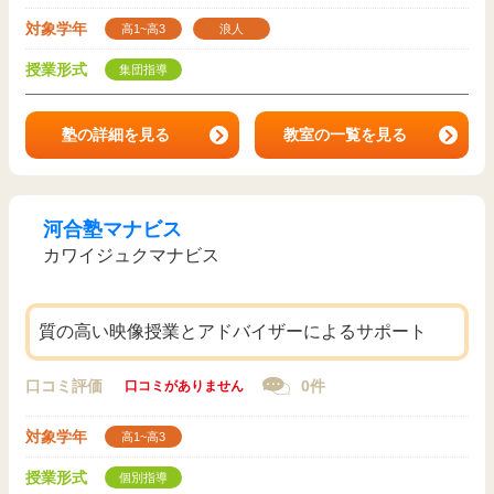
対象学年
高1~高3
浪人
授業形式
集団指導
塾の詳細を見る
教室の一覧を見る
河合塾マナビス
カワイジュクマナビス
質の高い映像授業とアドバイザーによるサポート
口コミ評価
0件
口コミがありません
対象学年
高1~高3
授業形式
個別指導