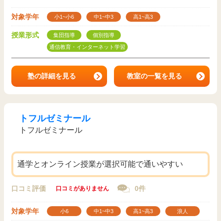
対象学年
小1~小6
中1~中3
高1~高3
授業形式
集団指導
個別指導
通信教育・インターネット学習
塾の詳細を見る
教室の一覧を見る
トフルゼミナール
トフルゼミナール
通学とオンライン授業が選択可能で通いやすい
口コミ評価
0件
口コミがありません
対象学年
小6
中1~中3
高1~高3
浪人