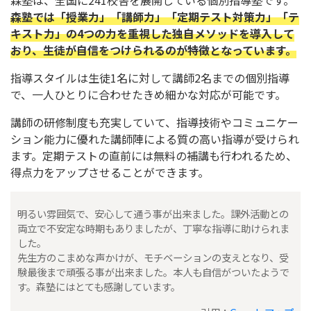
森塾では「授業力」「講師力」「定期テスト対策力」「テ
キスト力」の4つの力を重視した独自メソッドを導入して
おり、生徒が自信をつけられるのが特徴となっています。
指導スタイルは生徒1名に対して講師2名までの個別指導
で、一人ひとりに合わせたきめ細かな対応が可能です。
講師の研修制度も充実していて、指導技術やコミュニケー
ション能力に優れた講師陣による質の高い指導が受けられ
ます。定期テストの直前には無料の補講も行われるため、
得点力をアップさせることができます。
明るい雰囲気で、安心して通う事が出来ました。課外活動との
両立で不安定な時期もありましたが、丁寧な指導に助けられま
した。
先生方のこまめな声かけが、モチベーションの支えとなり、受
験最後まで頑張る事が出来ました。本人も自信がついたようで
す。森塾にはとても感謝しています。