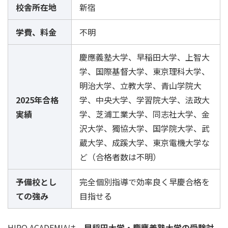
校舎所在地
新宿
学費、料金
不明
慶應義塾大学、早稲田大学、上智大
学、国際基督大学、東京理科大学、
明治大学、立教大学、青山学院大
2025年合格
学、中央大学、学習院大学、法政大
実績
学、芝浦工業大学、同志社大学、金
沢大学、獨協大学、国学院大学、武
蔵大学、成蹊大学、東京電機大学な
ど（合格者数は不明）
予備校とし
完全個別指導で効率良く早慶合格を
ての強み
目指せる
HIRO ACADEMIAは、
早稲田大学・慶應義塾大学の受験対