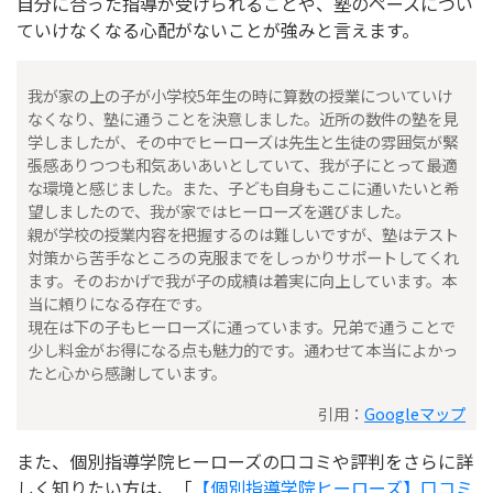
自分に合った指導が受けられることや、塾のペースについ
ていけなくなる心配がないことが強みと言えます。
我が家の上の子が小学校5年生の時に算数の授業についていけ
なくなり、塾に通うことを決意しました。近所の数件の塾を見
学しましたが、その中でヒーローズは先生と生徒の雰囲気が緊
張感ありつつも和気あいあいとしていて、我が子にとって最適
な環境と感じました。また、子ども自身もここに通いたいと希
望しましたので、我が家ではヒーローズを選びました。
親が学校の授業内容を把握するのは難しいですが、塾はテスト
対策から苦手なところの克服までをしっかりサポートしてくれ
ます。そのおかげで我が子の成績は着実に向上しています。本
当に頼りになる存在です。
現在は下の子もヒーローズに通っています。兄弟で通うことで
少し料金がお得になる点も魅力的です。通わせて本当によかっ
たと心から感謝しています。
引用：
Googleマップ
また、個別指導学院ヒーローズの口コミや評判をさらに詳
しく知りたい方は、「
【個別指導学院ヒーローズ】口コミ