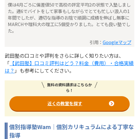
僕は4月ごろに偏差値50で高校の評定平均2の状態で入塾しまし
た。週6でバイトをして家事もしながらでとても忙しい浪人の1
年間でしたが、適切な指導のお陰で順調に成績を伸ばし無事に
MARCHや理科大の理工に5個受かりました。とても良い塾でし
た。
引用：
Googleマップ
武田塾の口コミや評判をさらに詳しく知りたい方は、
「
【武田塾】口コミ評判はどう？料金（費用）・合格実績
は？
」も参考にしてください。
無料の資料請求はこちらか
ら！
近くの教室を探す
個別指導塾Wam｜個別カリキュラムによる丁寧な
指導