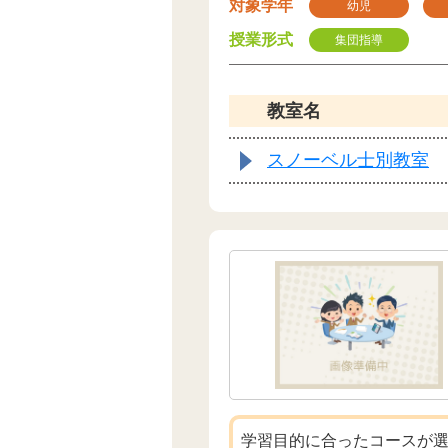
対象学年
幼児
授業形式
集団指導
教室名
スノーベル士別教室
学習目的に合ったコースが