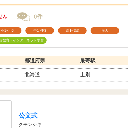
0件
せん
小1~小6
中1~中3
高1~高3
浪人
信教育・インターネット学習
都道府県
最寄駅
北海道
士別
公文式
クモンシキ