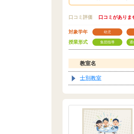
口コミ評価
口コミがありま
対象学年
幼児
授業形式
集団指導
通
教室名
士別教室