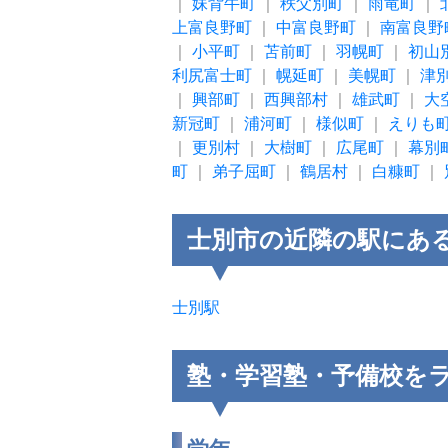
｜
妹背牛町
｜
秩父別町
｜
雨竜町
｜
上富良野町
｜
中富良野町
｜
南富良野
｜
小平町
｜
苫前町
｜
羽幌町
｜
初山
利尻富士町
｜
幌延町
｜
美幌町
｜
津
｜
興部町
｜
西興部村
｜
雄武町
｜
大
新冠町
｜
浦河町
｜
様似町
｜
えりも
｜
更別村
｜
大樹町
｜
広尾町
｜
幕別
町
｜
弟子屈町
｜
鶴居村
｜
白糠町
｜
士別市の近隣の駅にあ
士別駅
塾・学習塾・予備校を