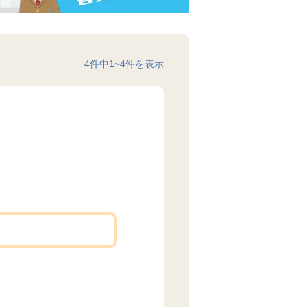
4
件中
1
~
4
件を表示