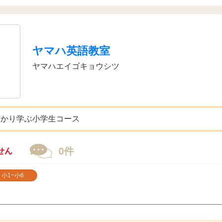
ヤマハ英語教室
ヤマハエイゴキョウシツ
っかり学ぶ小学生コース
0件
せん
小1~小6