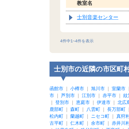
教室名
士別音楽センター
4
件中
1
~
4
件を表示
士別市の近隣の市区町
函館市
｜
小樽市
｜
旭川市
｜
室蘭市
市
｜
芦別市
｜
江別市
｜
赤平市
｜
紋
｜
登別市
｜
恵庭市
｜
伊達市
｜
北広
鹿部町
｜
森町
｜
八雲町
｜
長万部町
松内町
｜
蘭越町
｜
ニセコ町
｜
真狩
古平町
｜
仁木町
｜
余市町
｜
赤井川