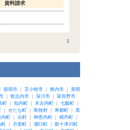
資料請求
1
｜
留萌市
｜
苫小牧市
｜
稚内市
｜
美唄
市
｜
歌志内市
｜
深川市
｜
富良野市
島町
｜
知内町
｜
木古内町
｜
七飯町
｜
町
｜
せたな町
｜
島牧村
｜
寿都町
｜
黒
岩内町
｜
泊村
｜
神恵内村
｜
積丹町
｜
山町
｜
月形町
｜
浦臼町
｜
新十津川町