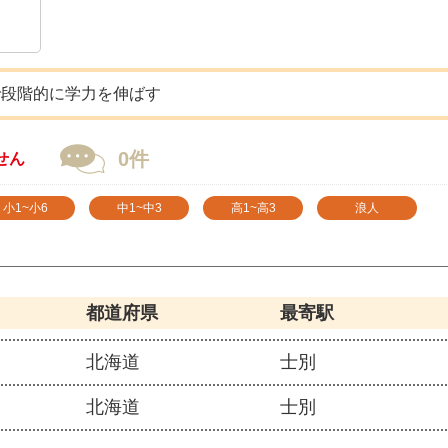
で段階的に学力を伸ばす
0件
せん
小1~小6
中1~中3
高1~高3
浪人
都道府県
最寄駅
北海道
士別
北海道
士別