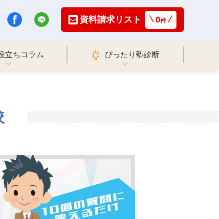
資料請求リスト
0
件
役立ちコラム
ぴったり塾診断
校