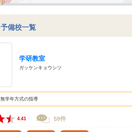
・予備校一覧
学研教室
ガッケンキョウシツ
た無学年方式の指導
59件
4.41