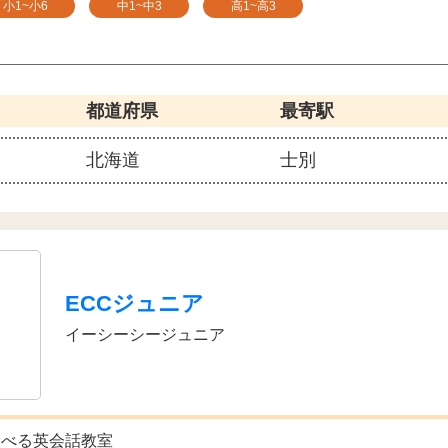
小1~小6
中1~中3
高1~高3
都道府県
最寄駅
北海道
士別
ECCジュニア
イーシーシージュニア
選べる英会話教室