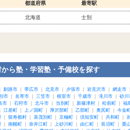
都道府県
最寄駅
北海道
士別
村から塾・学習塾・予備校を探す
｜
釧路市
｜
帯広市
｜
北見市
｜
夕張市
｜
岩見沢市
｜
網走市
別市
｜
名寄市
｜
三笠市
｜
根室市
｜
千歳市
｜
滝川市
｜
砂川
島市
｜
石狩市
｜
北斗市
｜
当別町
｜
新篠津村
｜
松前町
｜
福
｜
江差町
｜
上ノ国町
｜
厚沢部町
｜
乙部町
｜
奥尻町
｜
今金
村
｜
留寿都村
｜
喜茂別町
｜
京極町
｜
倶知安町
｜
共和町
｜
村
｜
南幌町
｜
奈井江町
｜
上砂川町
｜
由仁町
｜
長沼町
｜
栗