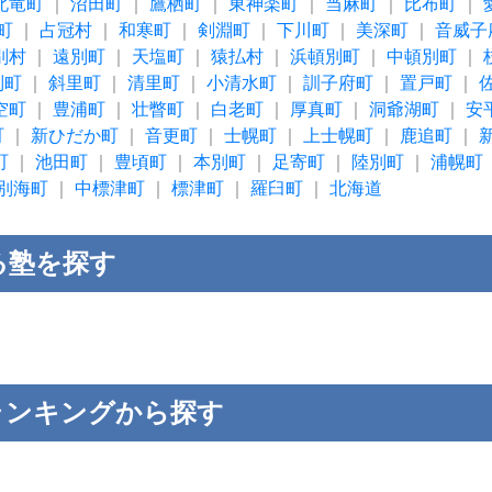
北竜町
｜
沼田町
｜
鷹栖町
｜
東神楽町
｜
当麻町
｜
比布町
｜
町
｜
占冠村
｜
和寒町
｜
剣淵町
｜
下川町
｜
美深町
｜
音威子
別村
｜
遠別町
｜
天塩町
｜
猿払村
｜
浜頓別町
｜
中頓別町
｜
別町
｜
斜里町
｜
清里町
｜
小清水町
｜
訓子府町
｜
置戸町
｜
空町
｜
豊浦町
｜
壮瞥町
｜
白老町
｜
厚真町
｜
洞爺湖町
｜
安
町
｜
新ひだか町
｜
音更町
｜
士幌町
｜
上士幌町
｜
鹿追町
｜
町
｜
池田町
｜
豊頃町
｜
本別町
｜
足寄町
｜
陸別町
｜
浦幌町
別海町
｜
中標津町
｜
標津町
｜
羅臼町
｜
北海道
る塾を探す
ランキングから探す