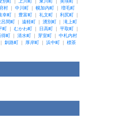
愛別町
｜
上川町
｜
東川町
｜
美瑛町
｜
府村
｜
中川町
｜
幌加内町
｜
増毛町
枝幸町
｜
豊富町
｜
礼文町
｜
利尻町
｜
佐呂間町
｜
遠軽町
｜
湧別町
｜
滝上町
平町
｜
むかわ町
｜
日高町
｜
平取町
｜
新得町
｜
清水町
｜
芽室町
｜
中札内村
｜
釧路町
｜
厚岸町
｜
浜中町
｜
標茶