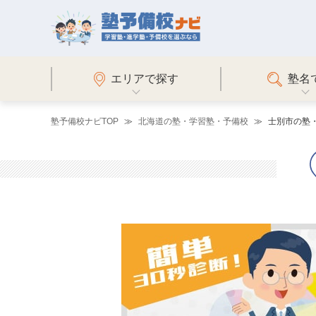
エリアで探す
塾名
塾予備校ナビTOP
北海道の塾・学習塾・予備校
士別市の塾