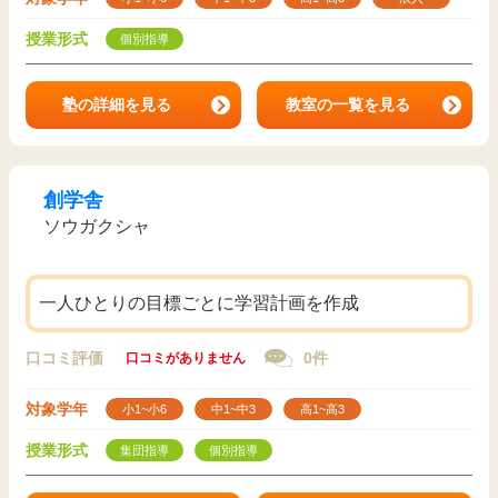
授業形式
個別指導
塾の詳細を見る
教室の一覧を見る
創学舎
ソウガクシャ
一人ひとりの目標ごとに学習計画を作成
口コミ評価
0件
口コミがありません
対象学年
小1~小6
中1~中3
高1~高3
授業形式
集団指導
個別指導