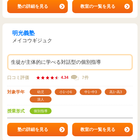
塾の詳細を見る
教室の一覧を見る
明光義塾
メイコウギジュク
生徒が主体的に学べる対話型の個別指導
口コミ評価
7件
4.34
対象学年
幼児
小1~小6
中1~中3
高1~高3
浪人
授業形式
個別指導
塾の詳細を見る
教室の一覧を見る