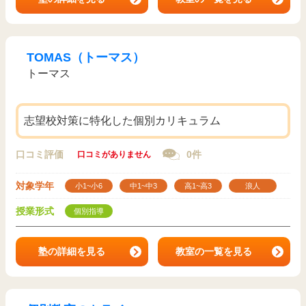
TOMAS（トーマス）
トーマス
志望校対策に特化した個別カリキュラム
口コミ評価
0件
口コミがありません
対象学年
小1~小6
中1~中3
高1~高3
浪人
授業形式
個別指導
塾の詳細を見る
教室の一覧を見る