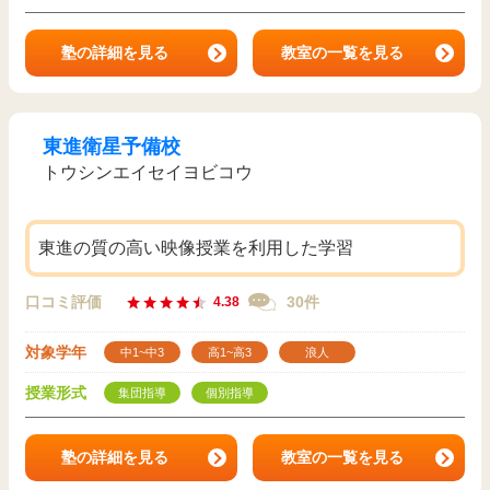
塾の詳細を見る
教室の一覧を見る
東進衛星予備校
トウシンエイセイヨビコウ
東進の質の高い映像授業を利用した学習
口コミ評価
30件
4.38
対象学年
中1~中3
高1~高3
浪人
授業形式
集団指導
個別指導
塾の詳細を見る
教室の一覧を見る