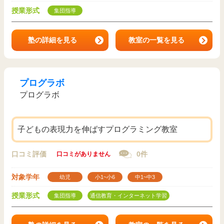
授業形式
集団指導
塾の詳細を見る
教室の一覧を見る
プログラボ
プログラボ
子どもの表現力を伸ばすプログラミング教室
口コミ評価
0件
口コミがありません
対象学年
幼児
小1~小6
中1~中3
授業形式
集団指導
通信教育・インターネット学習