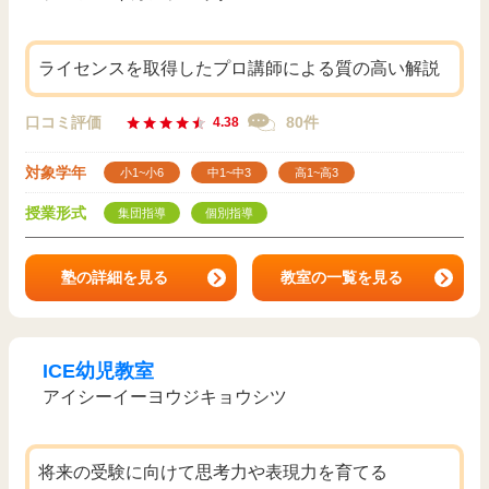
ライセンスを取得したプロ講師による質の高い解説
口コミ評価
80件
4.38
対象学年
小1~小6
中1~中3
高1~高3
授業形式
集団指導
個別指導
塾の詳細を見る
教室の一覧を見る
ICE幼児教室
アイシーイーヨウジキョウシツ
将来の受験に向けて思考力や表現力を育てる