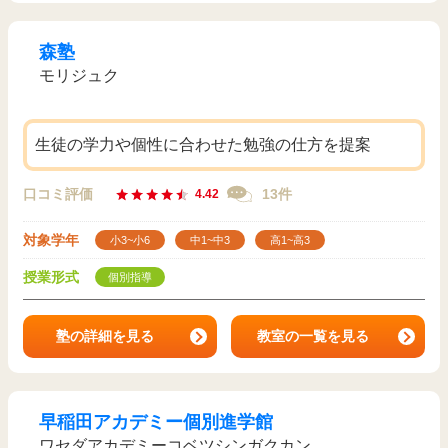
森塾
モリジュク
生徒の学力や個性に合わせた勉強の仕方を提案
口コミ評価
13件
4.42
対象学年
小3~小6
中1~中3
高1~高3
授業形式
個別指導
塾の詳細を見る
教室の一覧を見る
早稲田アカデミー個別進学館
ワセダアカデミーコベツシンガクカン