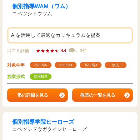
個別指導WAM（ワム）
コベツシドウワム
AIを活用して最適なカリキュラムを提案
口コミ評価
3件
4.4
対象学年
小1~小6
中1~中3
高1~高3
浪人
授業形式
個別指導
塾の詳細を見る
教室の一覧を見る
個別指導学院ヒーローズ
コベツシドウガクインヒーローズ