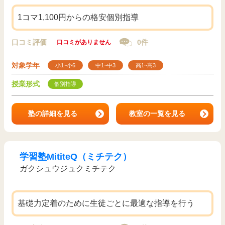
1コマ1,100円からの格安個別指導
口コミ評価
0件
口コミがありません
対象学年
小1~小6
中1~中3
高1~高3
授業形式
個別指導
塾の詳細を見る
教室の一覧を見る
学習塾MititeQ（ミチテク）
ガクシュウジュクミチテク
基礎力定着のために生徒ごとに最適な指導を行う