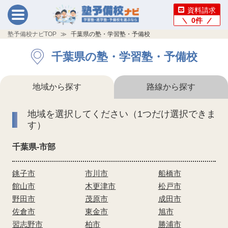
資料請求
0
件
塾予備校ナビTOP
千葉県の塾・学習塾・予備校
千葉県の塾・学習塾・予備校
地域から探す
路線から探す
地域を選択してください（1つだけ選択できま
す）
千葉県-市部
銚子市
市川市
船橋市
館山市
木更津市
松戸市
野田市
茂原市
成田市
佐倉市
東金市
旭市
習志野市
柏市
勝浦市