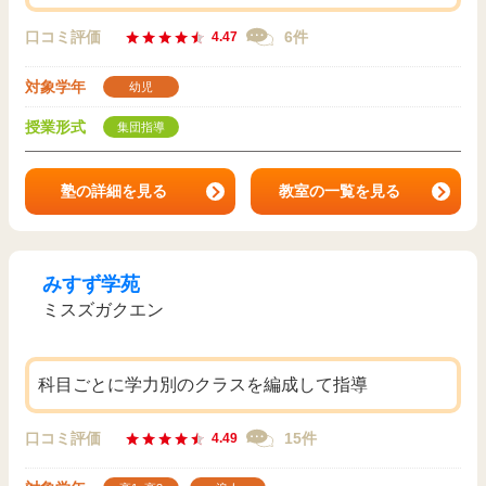
口コミ評価
6件
4.47
対象学年
幼児
授業形式
集団指導
塾の詳細を見る
教室の一覧を見る
みすず学苑
ミスズガクエン
科目ごとに学力別のクラスを編成して指導
口コミ評価
15件
4.49