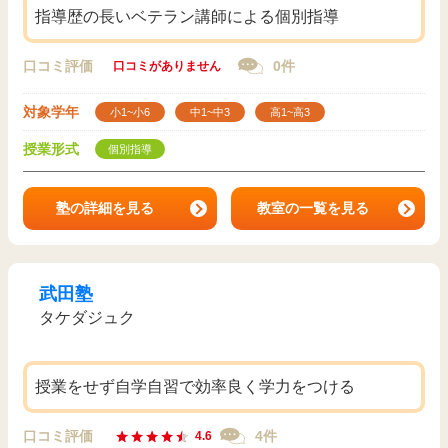
指導歴の長いベテラン講師による個別指導
口コミ評価
0件
口コミがありません
対象学年
小1~小6
中1~中3
高1~高3
授業形式
個別指導
塾の詳細を見る
教室の一覧を見る
武田塾
タケダジュク
授業をせず自学自習で効率良く学力をつける
口コミ評価
4件
4.6