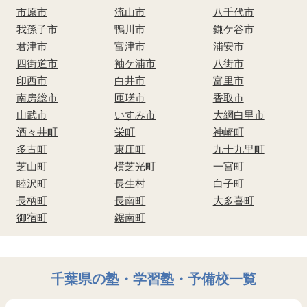
市原市
流山市
八千代市
我孫子市
鴨川市
鎌ケ谷市
君津市
富津市
浦安市
四街道市
袖ケ浦市
八街市
印西市
白井市
富里市
南房総市
匝瑳市
香取市
山武市
いすみ市
大網白里市
酒々井町
栄町
神崎町
多古町
東庄町
九十九里町
芝山町
横芝光町
一宮町
睦沢町
長生村
白子町
長柄町
長南町
大多喜町
御宿町
鋸南町
千葉県の塾・学習塾・予備校一覧