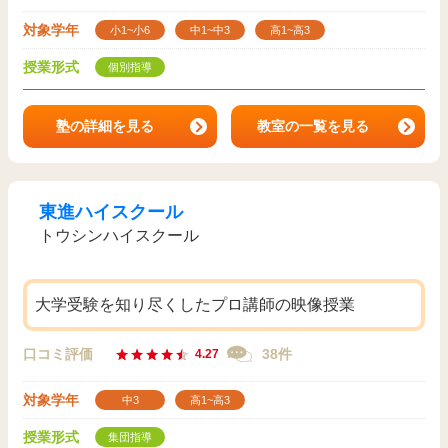
対象学年
小1~小6
中1~中3
高1~高3
授業形式
個別指導
塾の詳細を見る
教室の一覧を見る
東進ハイスクール
トウシンハイスクール
大学受験を知り尽くしたプロ講師の映像授業
口コミ評価
38件
4.27
対象学年
中3
高1~高3
授業形式
集団指導