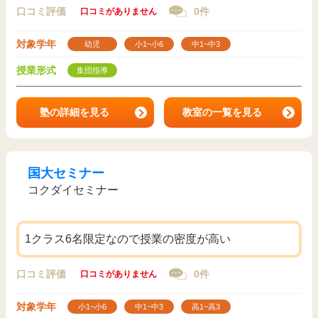
口コミ評価
0件
口コミがありません
対象学年
幼児
小1~小6
中1~中3
授業形式
集団指導
塾の詳細を見る
教室の一覧を見る
国大セミナー
コクダイセミナー
1クラス6名限定なので授業の密度が高い
口コミ評価
0件
口コミがありません
対象学年
小1~小6
中1~中3
高1~高3