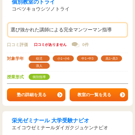
個別教室のトライ
コベツキョウシツノトライ
選び抜かれた講師による完全マンツーマン指導
口コミ評価
0件
口コミがありません
対象学年
幼児
小1~小6
中1~中3
高1~高3
浪人
授業形式
個別指導
塾の詳細を見る
教室の一覧を見る
栄光ゼミナール 大学受験ナビオ
エイコウゼミナールダイガクジュケンナビオ