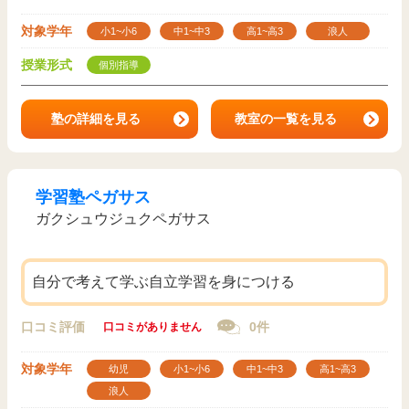
対象学年
小1~小6
中1~中3
高1~高3
浪人
授業形式
個別指導
塾の詳細を見る
教室の一覧を見る
学習塾ペガサス
ガクシュウジュクペガサス
自分で考えて学ぶ自立学習を身につける
口コミ評価
0件
口コミがありません
対象学年
幼児
小1~小6
中1~中3
高1~高3
浪人