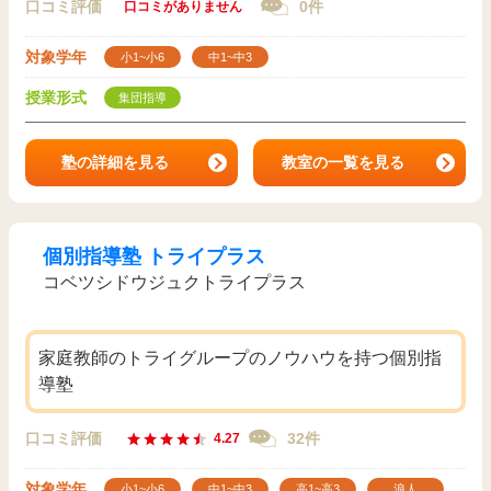
口コミ評価
0件
口コミがありません
対象学年
小1~小6
中1~中3
授業形式
集団指導
塾の詳細を見る
教室の一覧を見る
個別指導塾 トライプラス
コベツシドウジュクトライプラス
家庭教師のトライグループのノウハウを持つ個別指
導塾
口コミ評価
32件
4.27
対象学年
小1~小6
中1~中3
高1~高3
浪人