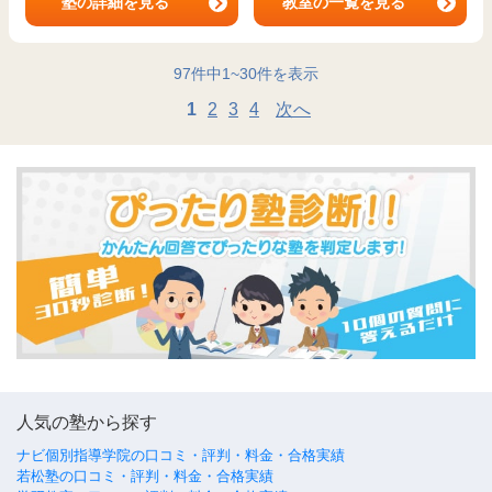
塾の詳細を見る
教室の一覧を見る
97
件中
1
~
30
件を表示
1
2
3
4
次へ
人気の塾から探す
ナビ個別指導学院の口コミ・評判・料金・合格実績
若松塾の口コミ・評判・料金・合格実績