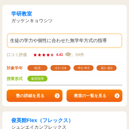
学研教室
ガッケンキョウシツ
生徒の学力や個性に合わせた無学年方式の指導
口コミ評価
59件
4.41
対象学年
幼児
小1~小6
中1~中3
高1~高3
授業形式
集団指導
塾の詳細を見る
教室の一覧を見る
俊英館Flex（フレックス）
シュンエイカンフレックス