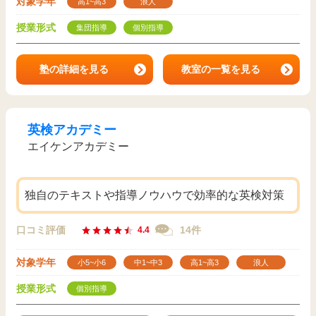
対象学年
高1~高3
浪人
授業形式
集団指導
個別指導
塾の詳細を見る
教室の一覧を見る
英検アカデミー
エイケンアカデミー
独自のテキストや指導ノウハウで効率的な英検対策
口コミ評価
14件
4.4
対象学年
小5~小6
中1~中3
高1~高3
浪人
授業形式
個別指導