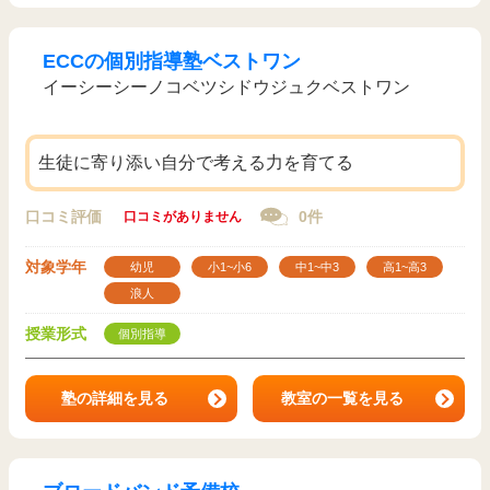
ECCの個別指導塾ベストワン
イーシーシーノコベツシドウジュクベストワン
生徒に寄り添い自分で考える力を育てる
口コミ評価
0件
口コミがありません
対象学年
幼児
小1~小6
中1~中3
高1~高3
浪人
授業形式
個別指導
塾の詳細を見る
教室の一覧を見る