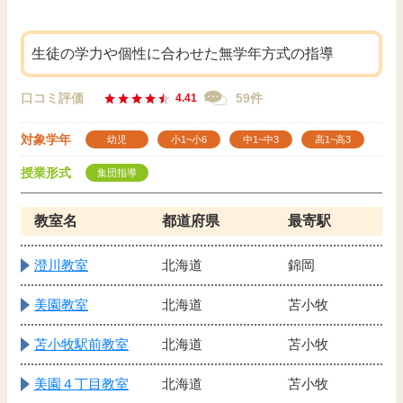
生徒の学力や個性に合わせた無学年方式の指導
口コミ評価
59件
4.41
対象学年
幼児
小1~小6
中1~中3
高1~高3
授業形式
集団指導
教室名
都道府県
最寄駅
澄川教室
北海道
錦岡
美園教室
北海道
苫小牧
苫小牧駅前教室
北海道
苫小牧
美園４丁目教室
北海道
苫小牧