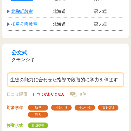
北栄町教室
北海道
沼ノ端
拓勇公園教室
北海道
沼ノ端
公文式
クモンシキ
生徒の能力に合わせた指導で段階的に学力を伸ばす
口コミ評価
0件
口コミがありません
対象学年
幼児
小1~小6
中1~中3
高1~高3
浪人
授業形式
集団指導