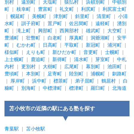
別村
｜
遠別町
｜
天塩町
｜
猿払村
｜
浜頓別町
｜
中頓別
町
｜
枝幸町
｜
豊富町
｜
礼文町
｜
利尻町
｜
利尻富士町
｜
幌延町
｜
美幌町
｜
津別町
｜
斜里町
｜
清里町
｜
小清
水町
｜
訓子府町
｜
置戸町
｜
佐呂間町
｜
遠軽町
｜
湧別
町
｜
滝上町
｜
興部町
｜
西興部村
｜
雄武町
｜
大空町
｜
豊浦町
｜
壮瞥町
｜
白老町
｜
厚真町
｜
洞爺湖町
｜
安平
町
｜
むかわ町
｜
日高町
｜
平取町
｜
新冠町
｜
浦河町
｜
様似町
｜
えりも町
｜
新ひだか町
｜
音更町
｜
士幌町
｜
上士幌町
｜
鹿追町
｜
新得町
｜
清水町
｜
芽室町
｜
中札
内村
｜
更別村
｜
大樹町
｜
広尾町
｜
幕別町
｜
池田町
｜
豊頃町
｜
本別町
｜
足寄町
｜
陸別町
｜
浦幌町
｜
釧路町
｜
厚岸町
｜
浜中町
｜
標茶町
｜
弟子屈町
｜
鶴居村
｜
白
糠町
｜
別海町
｜
中標津町
｜
標津町
｜
羅臼町
｜
北海道
苫小牧市の近隣の駅にある塾を探す
青葉駅
｜
苫小牧駅