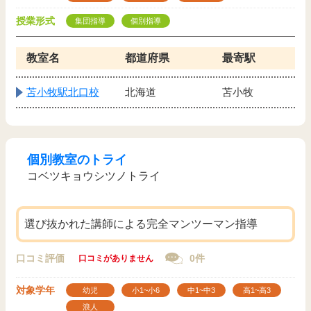
授業形式
集団指導
個別指導
教室名
都道府県
最寄駅
苫小牧駅北口校
北海道
苫小牧
個別教室のトライ
コベツキョウシツノトライ
選び抜かれた講師による完全マンツーマン指導
口コミ評価
0件
口コミがありません
対象学年
幼児
小1~小6
中1~中3
高1~高3
浪人