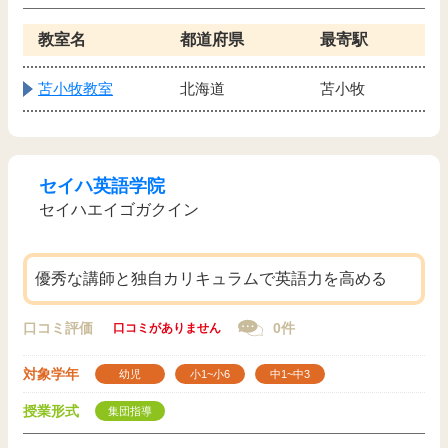
教室名
都道府県
最寄駅
苫小牧教室
北海道
苫小牧
セイハ英語学院
セイハエイゴガクイン
優秀な講師と独自カリキュラムで英語力を高める
口コミ評価
0件
口コミがありません
対象学年
幼児
小1~小6
中1~中3
授業形式
集団指導