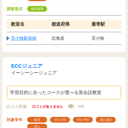
授業形式
個別指導
教室名
都道府県
最寄駅
苫小牧駅前校
北海道
苫小牧
ECCジュニア
イーシーシージュニア
学習目的に合ったコースが選べる英会話教室
口コミ評価
0件
口コミがありません
対象学年
幼児
小1~小6
中1~中3
高1~高3
浪人