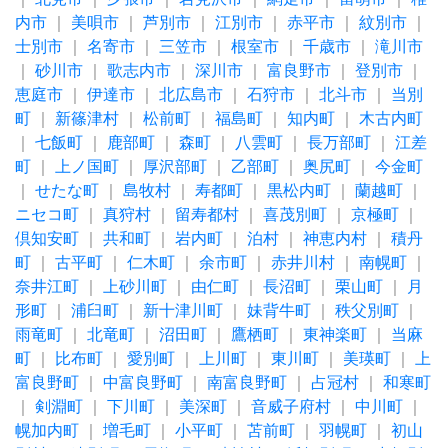
内市
｜
美唄市
｜
芦別市
｜
江別市
｜
赤平市
｜
紋別市
｜
士別市
｜
名寄市
｜
三笠市
｜
根室市
｜
千歳市
｜
滝川市
｜
砂川市
｜
歌志内市
｜
深川市
｜
富良野市
｜
登別市
｜
恵庭市
｜
伊達市
｜
北広島市
｜
石狩市
｜
北斗市
｜
当別
町
｜
新篠津村
｜
松前町
｜
福島町
｜
知内町
｜
木古内町
｜
七飯町
｜
鹿部町
｜
森町
｜
八雲町
｜
長万部町
｜
江差
町
｜
上ノ国町
｜
厚沢部町
｜
乙部町
｜
奥尻町
｜
今金町
｜
せたな町
｜
島牧村
｜
寿都町
｜
黒松内町
｜
蘭越町
｜
ニセコ町
｜
真狩村
｜
留寿都村
｜
喜茂別町
｜
京極町
｜
倶知安町
｜
共和町
｜
岩内町
｜
泊村
｜
神恵内村
｜
積丹
町
｜
古平町
｜
仁木町
｜
余市町
｜
赤井川村
｜
南幌町
｜
奈井江町
｜
上砂川町
｜
由仁町
｜
長沼町
｜
栗山町
｜
月
形町
｜
浦臼町
｜
新十津川町
｜
妹背牛町
｜
秩父別町
｜
雨竜町
｜
北竜町
｜
沼田町
｜
鷹栖町
｜
東神楽町
｜
当麻
町
｜
比布町
｜
愛別町
｜
上川町
｜
東川町
｜
美瑛町
｜
上
富良野町
｜
中富良野町
｜
南富良野町
｜
占冠村
｜
和寒町
｜
剣淵町
｜
下川町
｜
美深町
｜
音威子府村
｜
中川町
｜
幌加内町
｜
増毛町
｜
小平町
｜
苫前町
｜
羽幌町
｜
初山