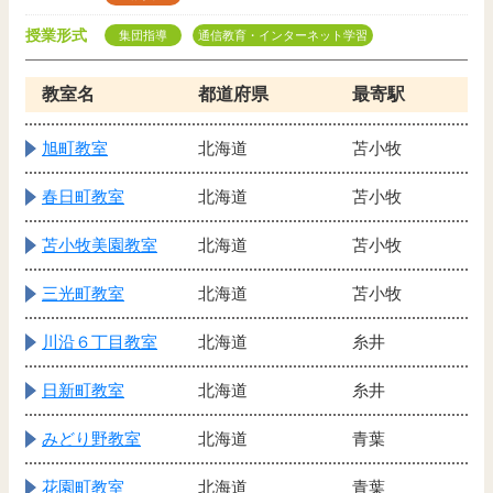
授業形式
集団指導
通信教育・インターネット学習
教室名
都道府県
最寄駅
旭町教室
北海道
苫小牧
春日町教室
北海道
苫小牧
苫小牧美園教室
北海道
苫小牧
三光町教室
北海道
苫小牧
川沿６丁目教室
北海道
糸井
日新町教室
北海道
糸井
みどり野教室
北海道
青葉
花園町教室
北海道
青葉