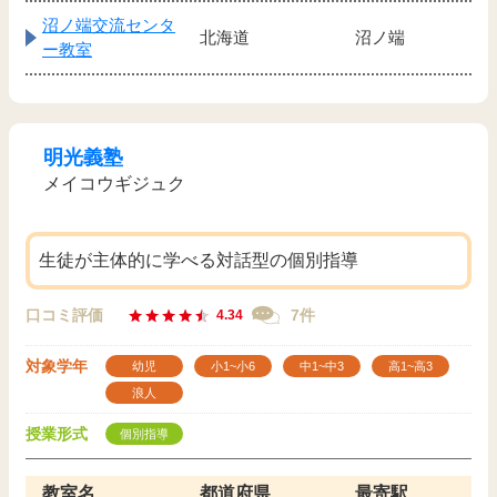
沼ノ端交流センタ
北海道
沼ノ端
ー教室
明光義塾
メイコウギジュク
生徒が主体的に学べる対話型の個別指導
口コミ評価
7件
4.34
対象学年
幼児
小1~小6
中1~中3
高1~高3
浪人
授業形式
個別指導
教室名
都道府県
最寄駅