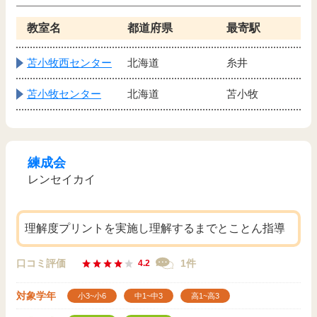
教室名
都道府県
最寄駅
苫小牧西センター
北海道
糸井
苫小牧センター
北海道
苫小牧
練成会
レンセイカイ
理解度プリントを実施し理解するまでとことん指導
口コミ評価
1件
4.2
対象学年
小3~小6
中1~中3
高1~高3