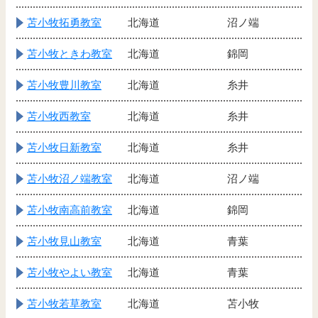
苫小牧拓勇教室
北海道
沼ノ端
苫小牧ときわ教室
北海道
錦岡
苫小牧豊川教室
北海道
糸井
苫小牧西教室
北海道
糸井
苫小牧日新教室
北海道
糸井
苫小牧沼ノ端教室
北海道
沼ノ端
苫小牧南高前教室
北海道
錦岡
苫小牧見山教室
北海道
青葉
苫小牧やよい教室
北海道
青葉
苫小牧若草教室
北海道
苫小牧