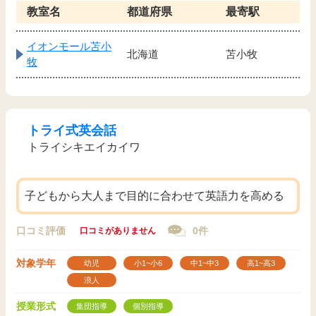
教室名
都道府県
最寄駅
イオンモール苫小
北海道
苫小牧
牧
トライ式英会話
トライシキエイカイワ
子どもから大人まで目的に合わせて英語力を高める
口コミ評価
0件
口コミがありません
対象学年
幼児
小1~小6
中1~中3
高1~高3
浪人
授業形式
集団指導
個別指導