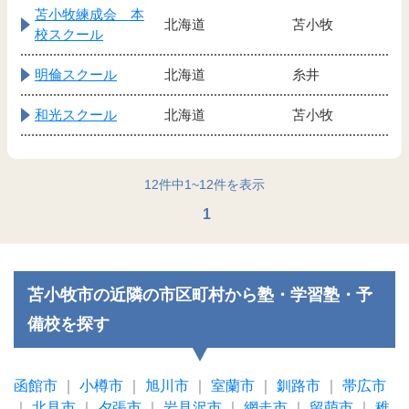
苫小牧練成会 本
北海道
苫小牧
校スクール
明倫スクール
北海道
糸井
和光スクール
北海道
苫小牧
12
件中
1
~
12
件を表示
1
苫小牧市の近隣の市区町村から塾・学習塾・予
備校を探す
函館市
｜
小樽市
｜
旭川市
｜
室蘭市
｜
釧路市
｜
帯広市
｜
北見市
｜
夕張市
｜
岩見沢市
｜
網走市
｜
留萌市
｜
稚