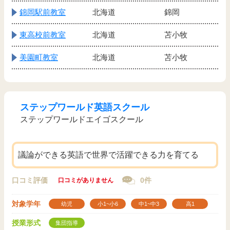
錦岡駅前教室
北海道
錦岡
東高校前教室
北海道
苫小牧
美園町教室
北海道
苫小牧
ステップワールド英語スクール
ステップワールドエイゴスクール
議論ができる英語で世界で活躍できる力を育てる
口コミ評価
0件
口コミがありません
対象学年
幼児
小1~小6
中1~中3
高1
授業形式
集団指導