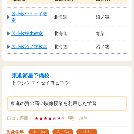
苫小牧ウトナイ教
北海道
沼ノ端
室
苫小牧桜木教室
北海道
青葉
苫小牧沼ノ端教室
北海道
沼ノ端
東進衛星予備校
トウシンエイセイヨビコウ
東進の質の高い映像授業を利用した学習
口コミ評価
30件
4.38
対象学年
中1~中3
高1~高3
浪人