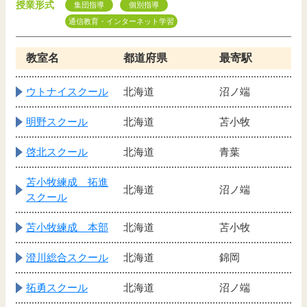
授業形式
集団指導
個別指導
通信教育・インターネット学習
教室名
都道府県
最寄駅
ウトナイスクール
北海道
沼ノ端
明野スクール
北海道
苫小牧
啓北スクール
北海道
青葉
苫小牧練成 拓進
北海道
沼ノ端
スクール
苫小牧練成 本部
北海道
苫小牧
澄川総合スクール
北海道
錦岡
拓勇スクール
北海道
沼ノ端