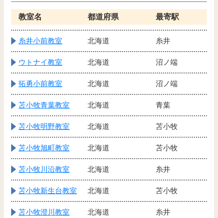
教室名
都道府県
最寄駅
糸井小前教室
北海道
糸井
ウトナイ教室
北海道
沼ノ端
拓勇小前教室
北海道
沼ノ端
苫小牧青葉教室
北海道
青葉
苫小牧明野教室
北海道
苫小牧
苫小牧旭町教室
北海道
苫小牧
苫小牧川沿教室
北海道
糸井
苫小牧新生台教室
北海道
苫小牧
苫小牧澄川教室
北海道
糸井