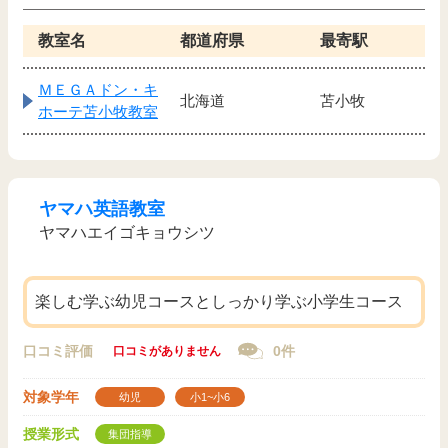
教室名
都道府県
最寄駅
ＭＥＧＡドン・キ
北海道
苫小牧
ホーテ苫小牧教室
ヤマハ英語教室
ヤマハエイゴキョウシツ
楽しむ学ぶ幼児コースとしっかり学ぶ小学生コース
口コミ評価
0件
口コミがありません
対象学年
幼児
小1~小6
授業形式
集団指導