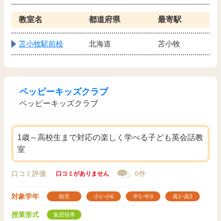
教室名
都道府県
最寄駅
苫小牧駅前校
北海道
苫小牧
ペッピーキッズクラブ
ペッピーキッズクラブ
1歳～高校生まで対応の楽しく学べる子ども英会話教
室
口コミ評価
0件
口コミがありません
対象学年
幼児
小1~小6
中1~中3
高1~高3
授業形式
集団指導