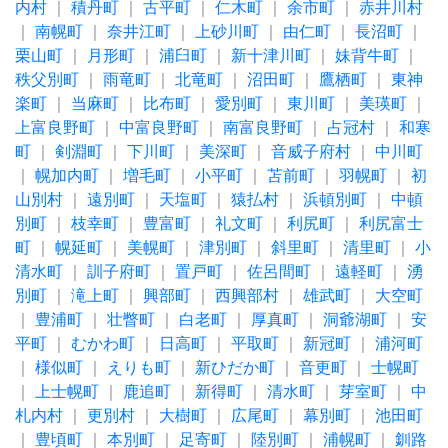
内村
｜
積丹町
｜
古平町
｜
仁木町
｜
余市町
｜
赤井川村
｜
南幌町
｜
奈井江町
｜
上砂川町
｜
由仁町
｜
長沼町
｜
栗山町
｜
月形町
｜
浦臼町
｜
新十津川町
｜
妹背牛町
｜
秩父別町
｜
雨竜町
｜
北竜町
｜
沼田町
｜
鷹栖町
｜
東神
楽町
｜
当麻町
｜
比布町
｜
愛別町
｜
東川町
｜
美瑛町
｜
上富良野町
｜
中富良野町
｜
南富良野町
｜
占冠村
｜
和寒
町
｜
剣淵町
｜
下川町
｜
美深町
｜
音威子府村
｜
中川町
｜
幌加内町
｜
増毛町
｜
小平町
｜
苫前町
｜
羽幌町
｜
初
山別村
｜
遠別町
｜
天塩町
｜
猿払村
｜
浜頓別町
｜
中頓
別町
｜
枝幸町
｜
豊富町
｜
礼文町
｜
利尻町
｜
利尻富士
町
｜
幌延町
｜
美幌町
｜
津別町
｜
斜里町
｜
清里町
｜
小
清水町
｜
訓子府町
｜
置戸町
｜
佐呂間町
｜
遠軽町
｜
湧
別町
｜
滝上町
｜
興部町
｜
西興部村
｜
雄武町
｜
大空町
｜
豊浦町
｜
壮瞥町
｜
白老町
｜
厚真町
｜
洞爺湖町
｜
安
平町
｜
むかわ町
｜
日高町
｜
平取町
｜
新冠町
｜
浦河町
｜
様似町
｜
えりも町
｜
新ひだか町
｜
音更町
｜
士幌町
｜
上士幌町
｜
鹿追町
｜
新得町
｜
清水町
｜
芽室町
｜
中
札内村
｜
更別村
｜
大樹町
｜
広尾町
｜
幕別町
｜
池田町
｜
豊頃町
｜
本別町
｜
足寄町
｜
陸別町
｜
浦幌町
｜
釧路