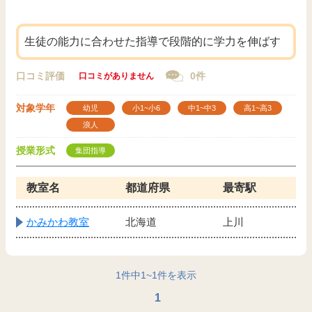
生徒の能力に合わせた指導で段階的に学力を伸ばす
口コミ評価
0件
口コミがありません
対象学年
幼児
小1~小6
中1~中3
高1~高3
浪人
授業形式
集団指導
教室名
都道府県
最寄駅
かみかわ教室
北海道
上川
1
件中
1
~
1
件を表示
1