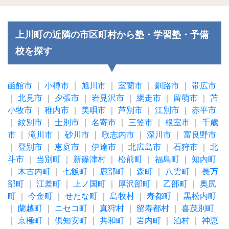
上川町の近隣の市区町村から塾・学習塾・予備
校を探す
函館市
｜
小樽市
｜
旭川市
｜
室蘭市
｜
釧路市
｜
帯広市
｜
北見市
｜
夕張市
｜
岩見沢市
｜
網走市
｜
留萌市
｜
苫
小牧市
｜
稚内市
｜
美唄市
｜
芦別市
｜
江別市
｜
赤平市
｜
紋別市
｜
士別市
｜
名寄市
｜
三笠市
｜
根室市
｜
千歳
市
｜
滝川市
｜
砂川市
｜
歌志内市
｜
深川市
｜
富良野市
｜
登別市
｜
恵庭市
｜
伊達市
｜
北広島市
｜
石狩市
｜
北
斗市
｜
当別町
｜
新篠津村
｜
松前町
｜
福島町
｜
知内町
｜
木古内町
｜
七飯町
｜
鹿部町
｜
森町
｜
八雲町
｜
長万
部町
｜
江差町
｜
上ノ国町
｜
厚沢部町
｜
乙部町
｜
奥尻
町
｜
今金町
｜
せたな町
｜
島牧村
｜
寿都町
｜
黒松内町
｜
蘭越町
｜
ニセコ町
｜
真狩村
｜
留寿都村
｜
喜茂別町
｜
京極町
｜
倶知安町
｜
共和町
｜
岩内町
｜
泊村
｜
神恵