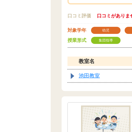
口コミ評価
口コミがありま
対象学年
幼児
授業形式
集団指導
教室名
池田教室