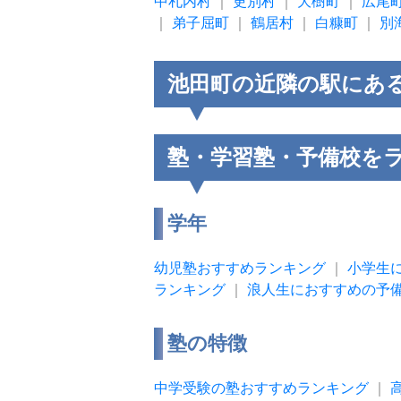
中札内村
｜
更別村
｜
大樹町
｜
広尾
｜
弟子屈町
｜
鶴居村
｜
白糠町
｜
別
池田町の近隣の駅にあ
塾・学習塾・予備校を
学年
幼児塾おすすめランキング
｜
小学生
ランキング
｜
浪人生におすすめの予
塾の特徴
中学受験の塾おすすめランキング
｜