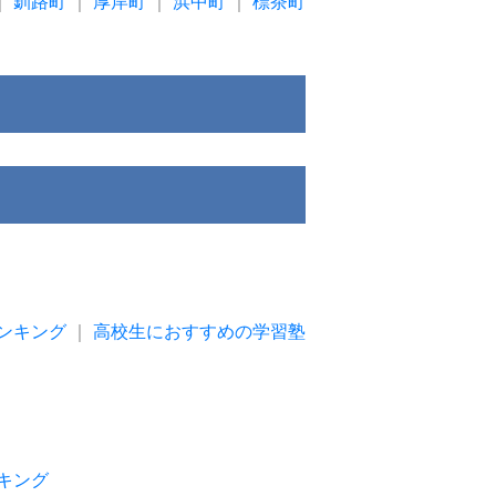
｜
釧路町
｜
厚岸町
｜
浜中町
｜
標茶町
ンキング
｜
高校生におすすめの学習塾
キング