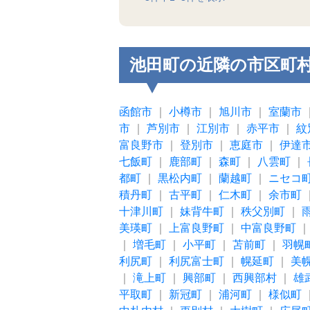
池田町の近隣の市区町
函館市
｜
小樽市
｜
旭川市
｜
室蘭市
市
｜
芦別市
｜
江別市
｜
赤平市
｜
紋
富良野市
｜
登別市
｜
恵庭市
｜
伊達
七飯町
｜
鹿部町
｜
森町
｜
八雲町
｜
都町
｜
黒松内町
｜
蘭越町
｜
ニセコ
積丹町
｜
古平町
｜
仁木町
｜
余市町
十津川町
｜
妹背牛町
｜
秩父別町
｜
美瑛町
｜
上富良野町
｜
中富良野町
｜
増毛町
｜
小平町
｜
苫前町
｜
羽幌
利尻町
｜
利尻富士町
｜
幌延町
｜
美
｜
滝上町
｜
興部町
｜
西興部村
｜
雄
平取町
｜
新冠町
｜
浦河町
｜
様似町