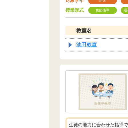
対象学年
幼児
授業形式
集団指導
通
教室名
池田教室
生徒の能力に合わせた指導