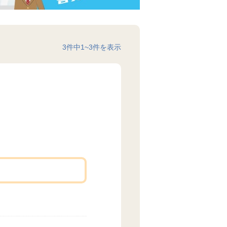
3
件中
1
~
3
件を表示