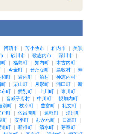
｜
留萌市
｜
苫小牧市
｜
稚内市
｜
美唄
市
｜
砂川市
｜
歌志内市
｜
深川市
｜
前町
｜
福島町
｜
知内町
｜
木古内町
｜
町
｜
今金町
｜
せたな町
｜
島牧村
｜
寿
共和町
｜
岩内町
｜
泊村
｜
神恵内村
｜
沼町
｜
栗山町
｜
月形町
｜
浦臼町
｜
新
比布町
｜
愛別町
｜
上川町
｜
東川町
｜
｜
音威子府村
｜
中川町
｜
幌加内町
頓別町
｜
枝幸町
｜
豊富町
｜
礼文町
｜
置戸町
｜
佐呂間町
｜
遠軽町
｜
湧別町
湖町
｜
安平町
｜
むかわ町
｜
日高町
｜
鹿追町
｜
新得町
｜
清水町
｜
芽室町
｜