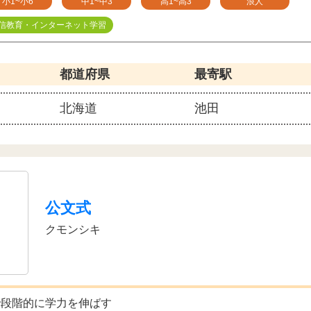
小1~小6
中1~中3
高1~高3
浪人
信教育・インターネット学習
都道府県
最寄駅
北海道
池田
公文式
クモンシキ
で段階的に学力を伸ばす