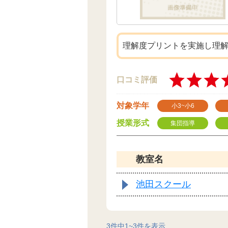
理解度プリントを実施し理
口コミ評価
対象学年
小3~小6
授業形式
集団指導
教室名
池田スクール
3
件中
1
~
3
件を表示