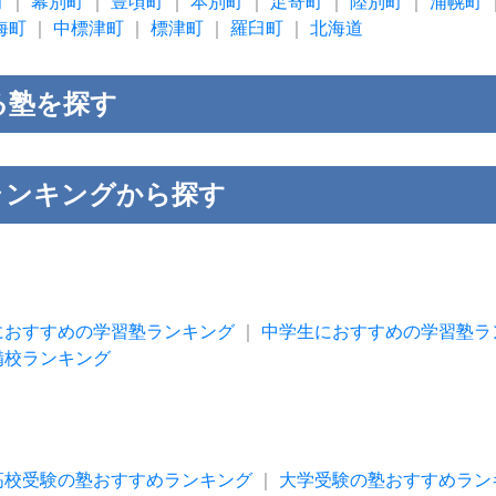
町
｜
幕別町
｜
豊頃町
｜
本別町
｜
足寄町
｜
陸別町
｜
浦幌町
海町
｜
中標津町
｜
標津町
｜
羅臼町
｜
北海道
る塾を探す
ランキングから探す
におすすめの学習塾ランキング
｜
中学生におすすめの学習塾ラ
備校ランキング
高校受験の塾おすすめランキング
｜
大学受験の塾おすすめラン