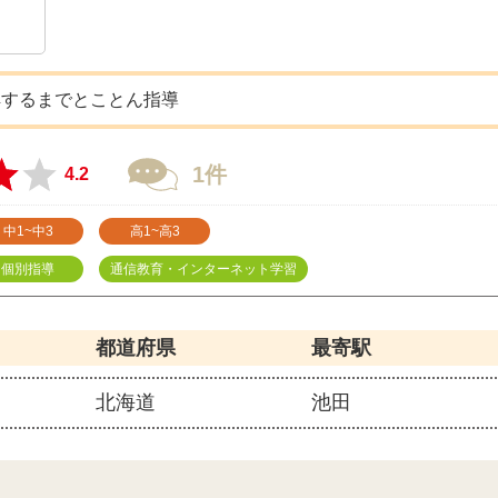
解するまでとことん指導
1件
4.2
中1~中3
高1~高3
個別指導
通信教育・インターネット学習
都道府県
最寄駅
北海道
池田