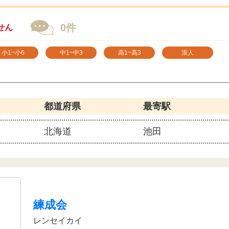
0件
せん
小1~小6
中1~中3
高1~高3
浪人
都道府県
最寄駅
北海道
池田
練成会
レンセイカイ