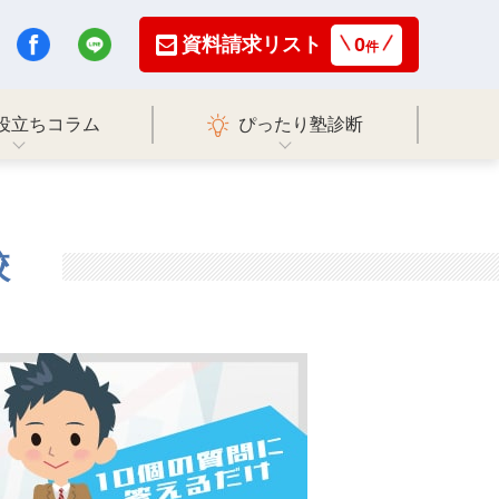
資料請求リスト
0
件
役立ちコラム
ぴったり塾診断
校