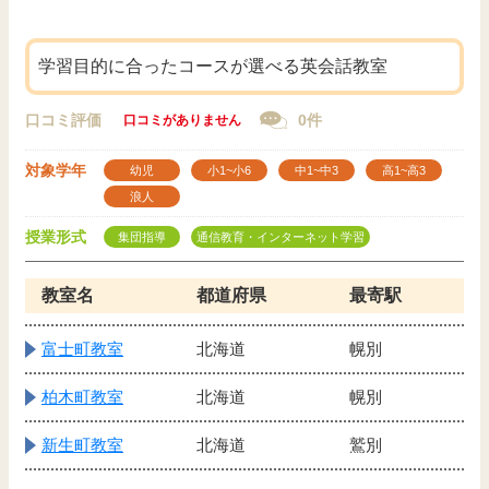
学習目的に合ったコースが選べる英会話教室
口コミ評価
0件
口コミがありません
対象学年
幼児
小1~小6
中1~中3
高1~高3
浪人
授業形式
集団指導
通信教育・インターネット学習
教室名
都道府県
最寄駅
富士町教室
北海道
幌別
柏木町教室
北海道
幌別
新生町教室
北海道
鷲別