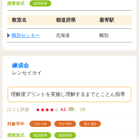
授業形式
集団指導
教室名
都道府県
最寄駅
幌別センター
北海道
幌別
練成会
レンセイカイ
理解度プリントを実施し理解するまでとことん指導
口コミ評価
1件
4.2
対象学年
小3~小6
中1~中3
高1~高3
授業形式
集団指導
個別指導