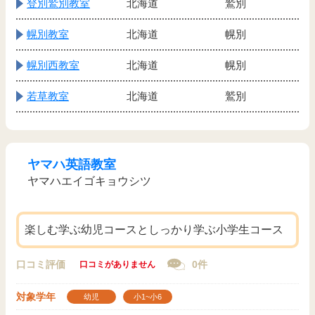
登別鷲別教室
北海道
鷲別
幌別教室
北海道
幌別
幌別西教室
北海道
幌別
若草教室
北海道
鷲別
ヤマハ英語教室
ヤマハエイゴキョウシツ
楽しむ学ぶ幼児コースとしっかり学ぶ小学生コース
口コミ評価
0件
口コミがありません
対象学年
幼児
小1~小6