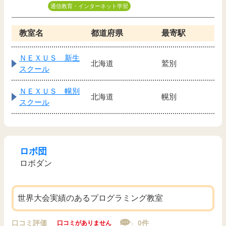
通信教育・インターネット学習
教室名
都道府県
最寄駅
ＮＥＸＵＳ 新生
北海道
鷲別
スクール
ＮＥＸＵＳ 幌別
北海道
幌別
スクール
ロボ団
ロボダン
世界大会実績のあるプログラミング教室
口コミ評価
0件
口コミがありません