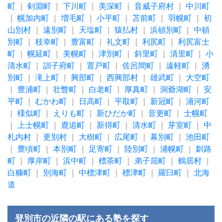
町
｜
剣淵町
｜
下川町
｜
美深町
｜
音威子府村
｜
中川町
｜
幌加内町
｜
増毛町
｜
小平町
｜
苫前町
｜
羽幌町
｜
初
山別村
｜
遠別町
｜
天塩町
｜
猿払村
｜
浜頓別町
｜
中頓
別町
｜
枝幸町
｜
豊富町
｜
礼文町
｜
利尻町
｜
利尻富士
町
｜
幌延町
｜
美幌町
｜
津別町
｜
斜里町
｜
清里町
｜
小
清水町
｜
訓子府町
｜
置戸町
｜
佐呂間町
｜
遠軽町
｜
湧
別町
｜
滝上町
｜
興部町
｜
西興部村
｜
雄武町
｜
大空町
｜
豊浦町
｜
壮瞥町
｜
白老町
｜
厚真町
｜
洞爺湖町
｜
安
平町
｜
むかわ町
｜
日高町
｜
平取町
｜
新冠町
｜
浦河町
｜
様似町
｜
えりも町
｜
新ひだか町
｜
音更町
｜
士幌町
｜
上士幌町
｜
鹿追町
｜
新得町
｜
清水町
｜
芽室町
｜
中
札内村
｜
更別村
｜
大樹町
｜
広尾町
｜
幕別町
｜
池田町
｜
豊頃町
｜
本別町
｜
足寄町
｜
陸別町
｜
浦幌町
｜
釧路
町
｜
厚岸町
｜
浜中町
｜
標茶町
｜
弟子屈町
｜
鶴居村
｜
白糠町
｜
別海町
｜
中標津町
｜
標津町
｜
羅臼町
｜
北海
道
登別市の近隣の駅にある塾を探す