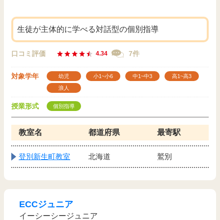
生徒が主体的に学べる対話型の個別指導
口コミ評価
7件
4.34
対象学年
幼児
小1~小6
中1~中3
高1~高3
浪人
授業形式
個別指導
教室名
都道府県
最寄駅
登別新生町教室
北海道
鷲別
ECCジュニア
イーシーシージュニア