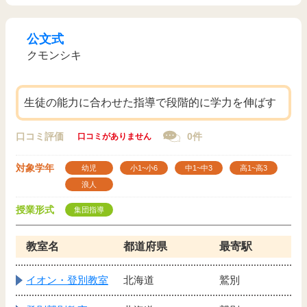
公文式
クモンシキ
生徒の能力に合わせた指導で段階的に学力を伸ばす
口コミ評価
0件
口コミがありません
対象学年
幼児
小1~小6
中1~中3
高1~高3
浪人
授業形式
集団指導
教室名
都道府県
最寄駅
イオン・登別教室
北海道
鷲別