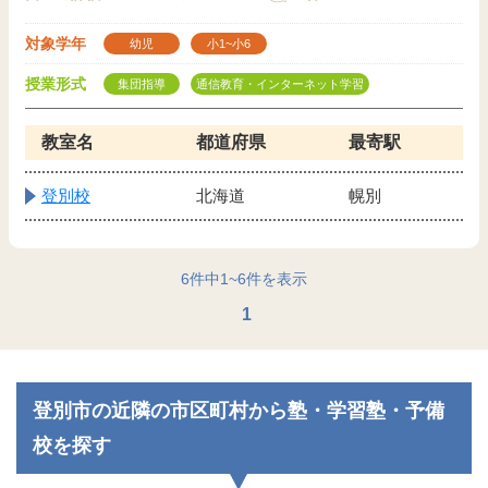
対象学年
幼児
小1~小6
授業形式
集団指導
通信教育・インターネット学習
教室名
都道府県
最寄駅
登別校
北海道
幌別
6
件中
1
~
6
件を表示
1
登別市の近隣の市区町村から塾・学習塾・予備
校を探す