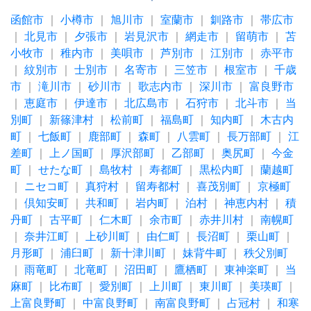
函館市
｜
小樽市
｜
旭川市
｜
室蘭市
｜
釧路市
｜
帯広市
｜
北見市
｜
夕張市
｜
岩見沢市
｜
網走市
｜
留萌市
｜
苫
小牧市
｜
稚内市
｜
美唄市
｜
芦別市
｜
江別市
｜
赤平市
｜
紋別市
｜
士別市
｜
名寄市
｜
三笠市
｜
根室市
｜
千歳
市
｜
滝川市
｜
砂川市
｜
歌志内市
｜
深川市
｜
富良野市
｜
恵庭市
｜
伊達市
｜
北広島市
｜
石狩市
｜
北斗市
｜
当
別町
｜
新篠津村
｜
松前町
｜
福島町
｜
知内町
｜
木古内
町
｜
七飯町
｜
鹿部町
｜
森町
｜
八雲町
｜
長万部町
｜
江
差町
｜
上ノ国町
｜
厚沢部町
｜
乙部町
｜
奥尻町
｜
今金
町
｜
せたな町
｜
島牧村
｜
寿都町
｜
黒松内町
｜
蘭越町
｜
ニセコ町
｜
真狩村
｜
留寿都村
｜
喜茂別町
｜
京極町
｜
倶知安町
｜
共和町
｜
岩内町
｜
泊村
｜
神恵内村
｜
積
丹町
｜
古平町
｜
仁木町
｜
余市町
｜
赤井川村
｜
南幌町
｜
奈井江町
｜
上砂川町
｜
由仁町
｜
長沼町
｜
栗山町
｜
月形町
｜
浦臼町
｜
新十津川町
｜
妹背牛町
｜
秩父別町
｜
雨竜町
｜
北竜町
｜
沼田町
｜
鷹栖町
｜
東神楽町
｜
当
麻町
｜
比布町
｜
愛別町
｜
上川町
｜
東川町
｜
美瑛町
｜
上富良野町
｜
中富良野町
｜
南富良野町
｜
占冠村
｜
和寒