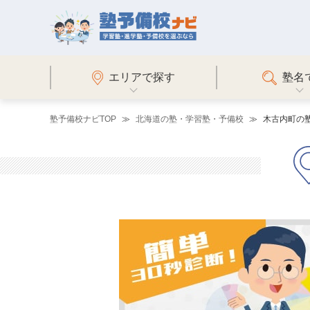
エリアで探す
塾名
塾予備校ナビTOP
北海道の塾・学習塾・予備校
木古内町の