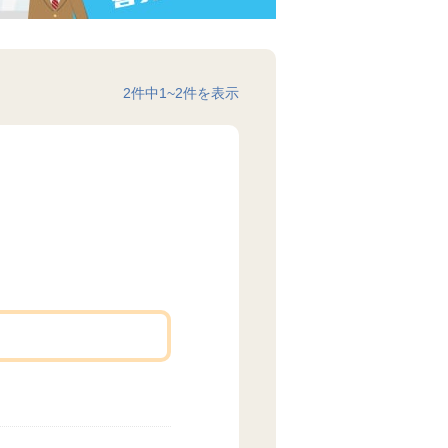
2
件中
1
~
2
件を表示