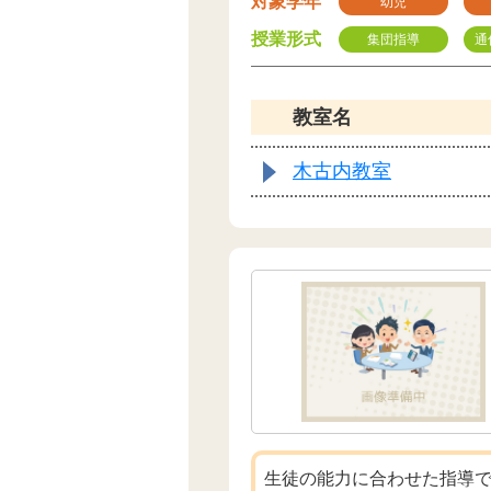
対象学年
幼児
授業形式
集団指導
通
教室名
木古内教室
生徒の能力に合わせた指導