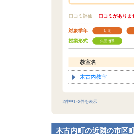
口コミ評価
口コミがありま
対象学年
幼児
授業形式
集団指導
教室名
木古内教室
2
件中
1
~
2
件を表示
木古内町の近隣の市区