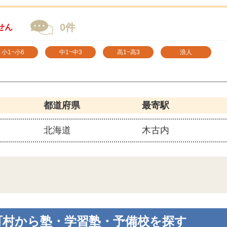
0件
せん
小1~小6
中1~中3
高1~高3
浪人
都道府県
最寄駅
北海道
木古内
町村から塾・学習塾・予備校を探す