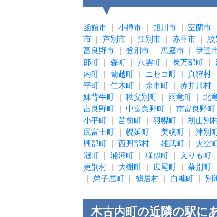
函館市
｜
小樽市
｜
旭川市
｜
室蘭市
市
｜
芦別市
｜
江別市
｜
赤平市
｜
紋
富良野市
｜
登別市
｜
恵庭市
｜
伊達
部町
｜
森町
｜
八雲町
｜
長万部町
｜
内町
｜
蘭越町
｜
ニセコ町
｜
真狩村
平町
｜
仁木町
｜
余市町
｜
赤井川村
妹背牛町
｜
秩父別町
｜
雨竜町
｜
北
富良野町
｜
中富良野町
｜
南富良野町
小平町
｜
苫前町
｜
羽幌町
｜
初山別
尻富士町
｜
幌延町
｜
美幌町
｜
津別
興部町
｜
西興部村
｜
雄武町
｜
大空
冠町
｜
浦河町
｜
様似町
｜
えりも町
更別村
｜
大樹町
｜
広尾町
｜
幕別町
｜
弟子屈町
｜
鶴居村
｜
白糠町
｜
別
木古内町の近隣の駅に