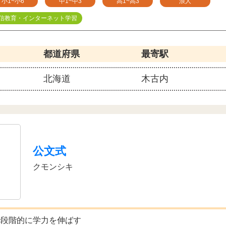
小1~小6
中1~中3
高1~高3
浪人
信教育・インターネット学習
都道府県
最寄駅
北海道
木古内
公文式
クモンシキ
で段階的に学力を伸ばす