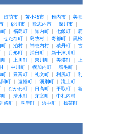
｜
留萌市
｜
苫小牧市
｜
稚内市
｜
美唄
市
｜
砂川市
｜
歌志内市
｜
深川市
｜
前町
｜
福島町
｜
知内町
｜
七飯町
｜
鹿
｜
せたな町
｜
島牧村
｜
寿都町
｜
黒松
内町
｜
泊村
｜
神恵内村
｜
積丹町
｜
古
町
｜
月形町
｜
浦臼町
｜
新十津川町
｜
別町
｜
上川町
｜
東川町
｜
美瑛町
｜
上
村
｜
中川町
｜
幌加内町
｜
増毛町
｜
幸町
｜
豊富町
｜
礼文町
｜
利尻町
｜
利
呂間町
｜
遠軽町
｜
湧別町
｜
滝上町
｜
町
｜
むかわ町
｜
日高町
｜
平取町
｜
新
得町
｜
清水町
｜
芽室町
｜
中札内村
｜
釧路町
｜
厚岸町
｜
浜中町
｜
標茶町