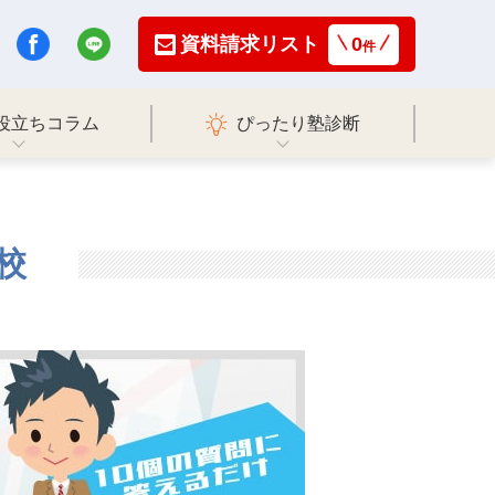
資料請求リスト
0
件
役立ちコラム
ぴったり塾診断
校