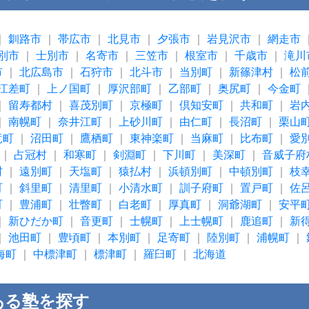
｜
釧路市
｜
帯広市
｜
北見市
｜
夕張市
｜
岩見沢市
｜
網走市
別市
｜
士別市
｜
名寄市
｜
三笠市
｜
根室市
｜
千歳市
｜
滝川
市
｜
北広島市
｜
石狩市
｜
北斗市
｜
当別町
｜
新篠津村
｜
松
江差町
｜
上ノ国町
｜
厚沢部町
｜
乙部町
｜
奥尻町
｜
今金町
｜
留寿都村
｜
喜茂別町
｜
京極町
｜
倶知安町
｜
共和町
｜
岩
｜
南幌町
｜
奈井江町
｜
上砂川町
｜
由仁町
｜
長沼町
｜
栗山
竜町
｜
沼田町
｜
鷹栖町
｜
東神楽町
｜
当麻町
｜
比布町
｜
愛
｜
占冠村
｜
和寒町
｜
剣淵町
｜
下川町
｜
美深町
｜
音威子府
村
｜
遠別町
｜
天塩町
｜
猿払村
｜
浜頓別町
｜
中頓別町
｜
枝
町
｜
斜里町
｜
清里町
｜
小清水町
｜
訓子府町
｜
置戸町
｜
佐
町
｜
豊浦町
｜
壮瞥町
｜
白老町
｜
厚真町
｜
洞爺湖町
｜
安平
｜
新ひだか町
｜
音更町
｜
士幌町
｜
上士幌町
｜
鹿追町
｜
新
｜
池田町
｜
豊頃町
｜
本別町
｜
足寄町
｜
陸別町
｜
浦幌町
｜
海町
｜
中標津町
｜
標津町
｜
羅臼町
｜
北海道
ある塾を探す