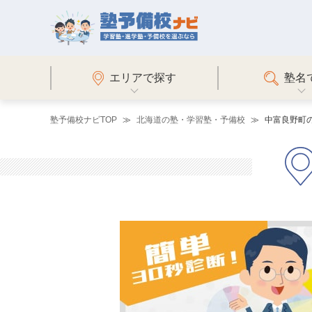
エリアで探す
塾名
塾予備校ナビTOP
北海道の塾・学習塾・予備校
中富良野町