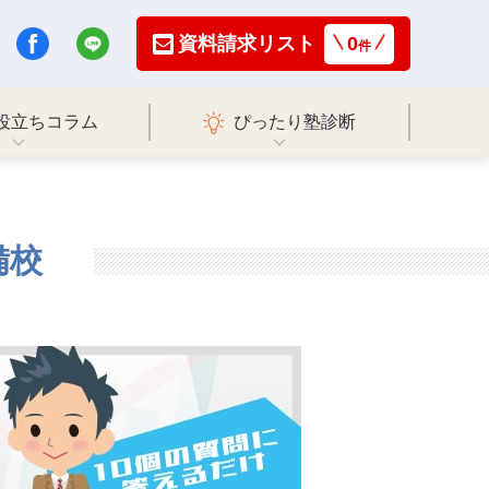
資料請求リスト
0
件
役立ちコラム
ぴったり塾診断
備校