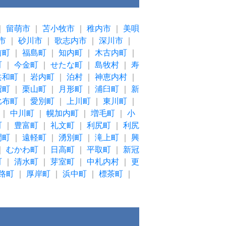
｜
留萌市
｜
苫小牧市
｜
稚内市
｜
美唄
市
｜
砂川市
｜
歌志内市
｜
深川市
｜
前町
｜
福島町
｜
知内町
｜
木古内町
｜
町
｜
今金町
｜
せたな町
｜
島牧村
｜
寿
共和町
｜
岩内町
｜
泊村
｜
神恵内村
｜
沼町
｜
栗山町
｜
月形町
｜
浦臼町
｜
新
比布町
｜
愛別町
｜
上川町
｜
東川町
｜
｜
中川町
｜
幌加内町
｜
増毛町
｜
小
町
｜
豊富町
｜
礼文町
｜
利尻町
｜
利尻
間町
｜
遠軽町
｜
湧別町
｜
滝上町
｜
興
｜
むかわ町
｜
日高町
｜
平取町
｜
新冠
町
｜
清水町
｜
芽室町
｜
中札内村
｜
更
路町
｜
厚岸町
｜
浜中町
｜
標茶町
｜