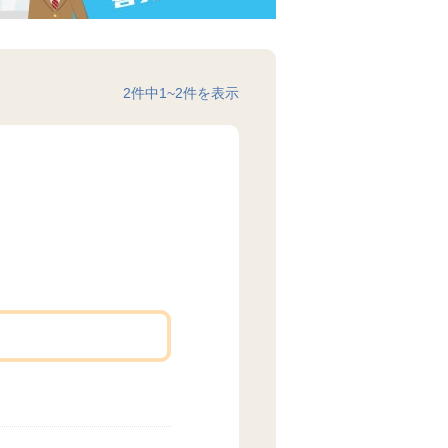
2
件中
1
~
2
件を表示