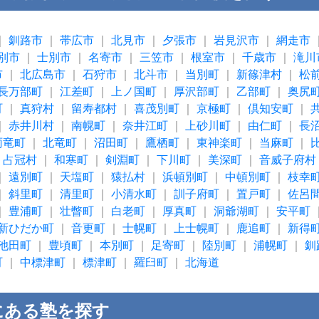
｜
釧路市
｜
帯広市
｜
北見市
｜
夕張市
｜
岩見沢市
｜
網走市
別市
｜
士別市
｜
名寄市
｜
三笠市
｜
根室市
｜
千歳市
｜
滝川
市
｜
北広島市
｜
石狩市
｜
北斗市
｜
当別町
｜
新篠津村
｜
松
長万部町
｜
江差町
｜
上ノ国町
｜
厚沢部町
｜
乙部町
｜
奥尻
町
｜
真狩村
｜
留寿都村
｜
喜茂別町
｜
京極町
｜
倶知安町
｜
｜
赤井川村
｜
南幌町
｜
奈井江町
｜
上砂川町
｜
由仁町
｜
長
雨竜町
｜
北竜町
｜
沼田町
｜
鷹栖町
｜
東神楽町
｜
当麻町
｜
｜
占冠村
｜
和寒町
｜
剣淵町
｜
下川町
｜
美深町
｜
音威子府村
｜
遠別町
｜
天塩町
｜
猿払村
｜
浜頓別町
｜
中頓別町
｜
枝幸
｜
斜里町
｜
清里町
｜
小清水町
｜
訓子府町
｜
置戸町
｜
佐呂
｜
豊浦町
｜
壮瞥町
｜
白老町
｜
厚真町
｜
洞爺湖町
｜
安平町
新ひだか町
｜
音更町
｜
士幌町
｜
上士幌町
｜
鹿追町
｜
新得
池田町
｜
豊頃町
｜
本別町
｜
足寄町
｜
陸別町
｜
浦幌町
｜
釧
町
｜
中標津町
｜
標津町
｜
羅臼町
｜
北海道
にある塾を探す