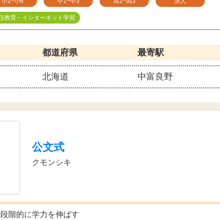
小1~小6
中1~中3
高1~高3
浪人
信教育・インターネット学習
都道府県
最寄駅
北海道
中富良野
公文式
クモンシキ
で段階的に学力を伸ばす