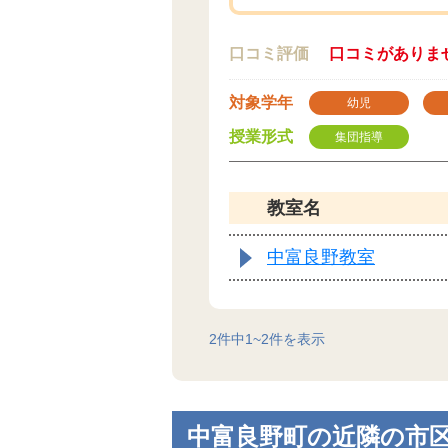
口コミ評価
口コミがありま
対象学年
幼児
授業形式
集団指導
教室名
中富良野教室
2
件中
1
~
2
件を表示
中富良野町の近隣の市