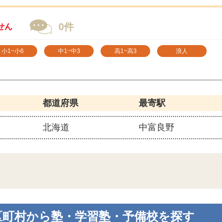
0件
せん
小1~小6
中1~中3
高1~高3
浪人
都道府県
最寄駅
北海道
中富良野
区町村から塾・学習塾・予備校を探す