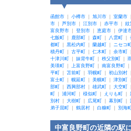
函館市
｜
小樽市
｜
旭川市
｜
室蘭市
市
｜
芦別市
｜
江別市
｜
赤平市
｜
紋
富良野市
｜
登別市
｜
恵庭市
｜
伊達
七飯町
｜
鹿部町
｜
森町
｜
八雲町
｜
都町
｜
黒松内町
｜
蘭越町
｜
ニセコ
積丹町
｜
古平町
｜
仁木町
｜
余市町
十津川町
｜
妹背牛町
｜
秩父別町
｜
美瑛町
｜
上富良野町
｜
南富良野町
平町
｜
苫前町
｜
羽幌町
｜
初山別村
富士町
｜
幌延町
｜
美幌町
｜
津別町
部町
｜
西興部村
｜
雄武町
｜
大空町
町
｜
浦河町
｜
様似町
｜
えりも町
｜
別村
｜
大樹町
｜
広尾町
｜
幕別町
｜
弟子屈町
｜
鶴居村
｜
白糠町
｜
別海
中富良野町の近隣の駅