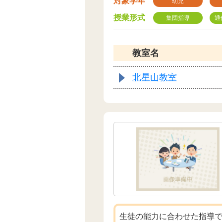
対象学年
幼児
授業形式
集団指導
通
教室名
北星山教室
生徒の能力に合わせた指導