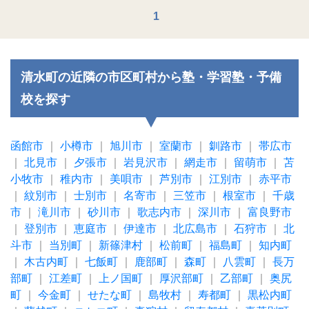
1
清水町の近隣の市区町村から塾・学習塾・予備
校を探す
函館市
｜
小樽市
｜
旭川市
｜
室蘭市
｜
釧路市
｜
帯広市
｜
北見市
｜
夕張市
｜
岩見沢市
｜
網走市
｜
留萌市
｜
苫
小牧市
｜
稚内市
｜
美唄市
｜
芦別市
｜
江別市
｜
赤平市
｜
紋別市
｜
士別市
｜
名寄市
｜
三笠市
｜
根室市
｜
千歳
市
｜
滝川市
｜
砂川市
｜
歌志内市
｜
深川市
｜
富良野市
｜
登別市
｜
恵庭市
｜
伊達市
｜
北広島市
｜
石狩市
｜
北
斗市
｜
当別町
｜
新篠津村
｜
松前町
｜
福島町
｜
知内町
｜
木古内町
｜
七飯町
｜
鹿部町
｜
森町
｜
八雲町
｜
長万
部町
｜
江差町
｜
上ノ国町
｜
厚沢部町
｜
乙部町
｜
奥尻
町
｜
今金町
｜
せたな町
｜
島牧村
｜
寿都町
｜
黒松内町