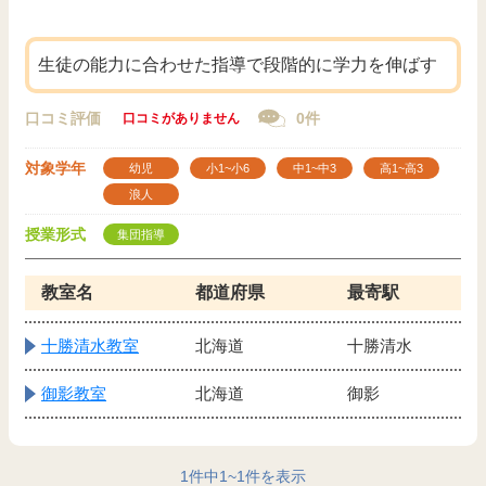
生徒の能力に合わせた指導で段階的に学力を伸ばす
口コミ評価
0件
口コミがありません
対象学年
幼児
小1~小6
中1~中3
高1~高3
浪人
授業形式
集団指導
教室名
都道府県
最寄駅
十勝清水教室
北海道
十勝清水
御影教室
北海道
御影
1
件中
1
~
1
件を表示