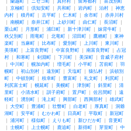
｜
蘭越町
｜
ニセコ町
｜
真狩村
｜
留寿都村
｜
喜茂別町
｜
京極町
｜
倶知安町
｜
共和町
｜
岩内町
｜
泊村
｜
神恵
内村
｜
積丹町
｜
古平町
｜
仁木町
｜
余市町
｜
赤井川村
｜
南幌町
｜
奈井江町
｜
上砂川町
｜
由仁町
｜
長沼町
｜
栗山町
｜
月形町
｜
浦臼町
｜
新十津川町
｜
妹背牛町
｜
秩父別町
｜
雨竜町
｜
北竜町
｜
沼田町
｜
鷹栖町
｜
東神
楽町
｜
当麻町
｜
比布町
｜
愛別町
｜
上川町
｜
東川町
｜
美瑛町
｜
上富良野町
｜
中富良野町
｜
南富良野町
｜
占冠
村
｜
和寒町
｜
剣淵町
｜
下川町
｜
美深町
｜
音威子府村
｜
中川町
｜
幌加内町
｜
増毛町
｜
小平町
｜
苫前町
｜
羽
幌町
｜
初山別村
｜
遠別町
｜
天塩町
｜
猿払村
｜
浜頓別
町
｜
中頓別町
｜
枝幸町
｜
豊富町
｜
礼文町
｜
利尻町
｜
利尻富士町
｜
幌延町
｜
美幌町
｜
津別町
｜
斜里町
｜
清
里町
｜
小清水町
｜
訓子府町
｜
置戸町
｜
佐呂間町
｜
遠
軽町
｜
湧別町
｜
滝上町
｜
興部町
｜
西興部村
｜
雄武町
｜
大空町
｜
豊浦町
｜
壮瞥町
｜
白老町
｜
厚真町
｜
洞爺
湖町
｜
安平町
｜
むかわ町
｜
日高町
｜
平取町
｜
新冠町
｜
浦河町
｜
様似町
｜
えりも町
｜
新ひだか町
｜
音更町
｜
士幌町
｜
上士幌町
｜
鹿追町
｜
新得町
｜
芽室町
｜
中