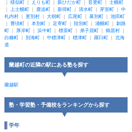
｜
様似町
｜
えりも町
｜
新ひだか町
｜
音更町
｜
士幌町
｜
上士幌町
｜
鹿追町
｜
新得町
｜
清水町
｜
芽室町
｜
中
札内村
｜
更別村
｜
大樹町
｜
広尾町
｜
幕別町
｜
池田町
｜
豊頃町
｜
本別町
｜
足寄町
｜
陸別町
｜
浦幌町
｜
釧路
町
｜
厚岸町
｜
浜中町
｜
標茶町
｜
弟子屈町
｜
鶴居村
｜
白糠町
｜
別海町
｜
中標津町
｜
標津町
｜
羅臼町
｜
北海
道
蘭越町の近隣の駅にある塾を探す
蘭越駅
塾・学習塾・予備校をランキングから探す
学年