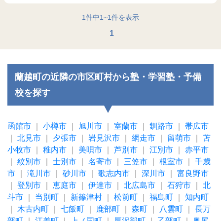
1
件中
1
~
1
件を表示
1
蘭越町の近隣の市区町村から塾・学習塾・予備
校を探す
函館市
｜
小樽市
｜
旭川市
｜
室蘭市
｜
釧路市
｜
帯広市
｜
北見市
｜
夕張市
｜
岩見沢市
｜
網走市
｜
留萌市
｜
苫
小牧市
｜
稚内市
｜
美唄市
｜
芦別市
｜
江別市
｜
赤平市
｜
紋別市
｜
士別市
｜
名寄市
｜
三笠市
｜
根室市
｜
千歳
市
｜
滝川市
｜
砂川市
｜
歌志内市
｜
深川市
｜
富良野市
｜
登別市
｜
恵庭市
｜
伊達市
｜
北広島市
｜
石狩市
｜
北
斗市
｜
当別町
｜
新篠津村
｜
松前町
｜
福島町
｜
知内町
｜
木古内町
｜
七飯町
｜
鹿部町
｜
森町
｜
八雲町
｜
長万
部町
｜
江差町
｜
上ノ国町
｜
厚沢部町
｜
乙部町
｜
奥尻