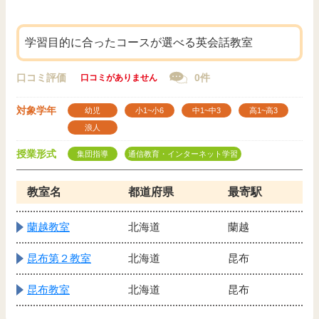
学習目的に合ったコースが選べる英会話教室
口コミ評価
0件
口コミがありません
対象学年
幼児
小1~小6
中1~中3
高1~高3
浪人
授業形式
集団指導
通信教育・インターネット学習
教室名
都道府県
最寄駅
蘭越教室
北海道
蘭越
昆布第２教室
北海道
昆布
昆布教室
北海道
昆布