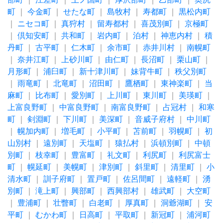
町
｜
今金町
｜
せたな町
｜
島牧村
｜
寿都町
｜
黒松内町
｜
ニセコ町
｜
真狩村
｜
留寿都村
｜
喜茂別町
｜
京極町
｜
倶知安町
｜
共和町
｜
岩内町
｜
泊村
｜
神恵内村
｜
積
丹町
｜
古平町
｜
仁木町
｜
余市町
｜
赤井川村
｜
南幌町
｜
奈井江町
｜
上砂川町
｜
由仁町
｜
長沼町
｜
栗山町
｜
月形町
｜
浦臼町
｜
新十津川町
｜
妹背牛町
｜
秩父別町
｜
雨竜町
｜
北竜町
｜
沼田町
｜
鷹栖町
｜
東神楽町
｜
当
麻町
｜
比布町
｜
愛別町
｜
上川町
｜
東川町
｜
美瑛町
｜
上富良野町
｜
中富良野町
｜
南富良野町
｜
占冠村
｜
和寒
町
｜
剣淵町
｜
下川町
｜
美深町
｜
音威子府村
｜
中川町
｜
幌加内町
｜
増毛町
｜
小平町
｜
苫前町
｜
羽幌町
｜
初
山別村
｜
遠別町
｜
天塩町
｜
猿払村
｜
浜頓別町
｜
中頓
別町
｜
枝幸町
｜
豊富町
｜
礼文町
｜
利尻町
｜
利尻富士
町
｜
幌延町
｜
美幌町
｜
津別町
｜
斜里町
｜
清里町
｜
小
清水町
｜
訓子府町
｜
置戸町
｜
佐呂間町
｜
遠軽町
｜
湧
別町
｜
滝上町
｜
興部町
｜
西興部村
｜
雄武町
｜
大空町
｜
豊浦町
｜
壮瞥町
｜
白老町
｜
厚真町
｜
洞爺湖町
｜
安
平町
｜
むかわ町
｜
日高町
｜
平取町
｜
新冠町
｜
浦河町