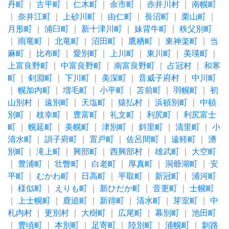
丹町
｜
古平町
｜
仁木町
｜
余市町
｜
赤井川村
｜
南幌町
｜
奈井江町
｜
上砂川町
｜
由仁町
｜
長沼町
｜
栗山町
｜
月形町
｜
浦臼町
｜
新十津川町
｜
妹背牛町
｜
秩父別町
｜
雨竜町
｜
北竜町
｜
沼田町
｜
鷹栖町
｜
東神楽町
｜
当
麻町
｜
比布町
｜
愛別町
｜
上川町
｜
東川町
｜
美瑛町
｜
上富良野町
｜
中富良野町
｜
南富良野町
｜
占冠村
｜
和寒
町
｜
剣淵町
｜
下川町
｜
美深町
｜
音威子府村
｜
中川町
｜
幌加内町
｜
増毛町
｜
小平町
｜
苫前町
｜
羽幌町
｜
初
山別村
｜
遠別町
｜
天塩町
｜
猿払村
｜
浜頓別町
｜
中頓
別町
｜
枝幸町
｜
豊富町
｜
礼文町
｜
利尻町
｜
利尻富士
町
｜
幌延町
｜
美幌町
｜
津別町
｜
斜里町
｜
清里町
｜
小
清水町
｜
訓子府町
｜
置戸町
｜
佐呂間町
｜
遠軽町
｜
湧
別町
｜
滝上町
｜
興部町
｜
西興部村
｜
雄武町
｜
大空町
｜
豊浦町
｜
壮瞥町
｜
白老町
｜
厚真町
｜
洞爺湖町
｜
安
平町
｜
むかわ町
｜
日高町
｜
平取町
｜
新冠町
｜
浦河町
｜
様似町
｜
えりも町
｜
新ひだか町
｜
音更町
｜
士幌町
｜
上士幌町
｜
鹿追町
｜
新得町
｜
清水町
｜
芽室町
｜
中
札内村
｜
更別村
｜
大樹町
｜
広尾町
｜
幕別町
｜
池田町
｜
豊頃町
｜
本別町
｜
足寄町
｜
陸別町
｜
浦幌町
｜
釧路