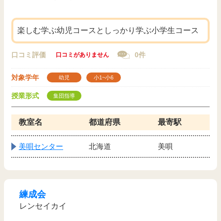
楽しむ学ぶ幼児コースとしっかり学ぶ小学生コース
口コミ評価
0件
口コミがありません
対象学年
幼児
小1~小6
授業形式
集団指導
教室名
都道府県
最寄駅
美唄センター
北海道
美唄
練成会
レンセイカイ