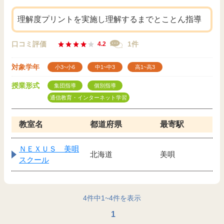
理解度プリントを実施し理解するまでとことん指導
口コミ評価
1件
4.2
対象学年
小3~小6
中1~中3
高1~高3
授業形式
集団指導
個別指導
通信教育・インターネット学習
教室名
都道府県
最寄駅
ＮＥＸＵＳ 美唄
北海道
美唄
スクール
4
件中
1
~
4
件を表示
1