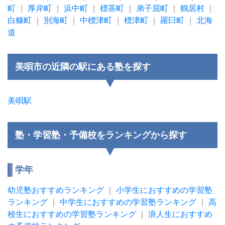
町
｜
厚岸町
｜
浜中町
｜
標茶町
｜
弟子屈町
｜
鶴居村
｜
白糠町
｜
別海町
｜
中標津町
｜
標津町
｜
羅臼町
｜
北海
道
美唄市の近隣の駅にある塾を探す
美唄駅
塾・学習塾・予備校をランキングから探す
学年
幼児塾おすすめランキング
｜
小学生におすすめの学習塾
ランキング
｜
中学生におすすめの学習塾ランキング
｜
高
校生におすすめの学習塾ランキング
｜
浪人生におすすめ