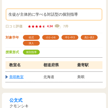
生徒が主体的に学べる対話型の個別指導
口コミ評価
7件
4.34
対象学年
幼児
小1~小6
中1~中3
高1~高3
浪人
授業形式
個別指導
教室名
都道府県
最寄駅
美唄教室
北海道
美唄
公文式
クモンシキ