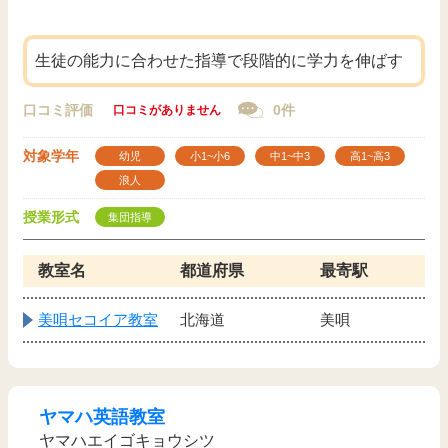
生徒の能力に合わせた指導で段階的に学力を伸ばす
口コミ評価
0件
口コミがありません
対象学年
幼児
小1~小6
中1~中3
高1~高3
浪人
授業形式
集団指導
教室名
都道府県
最寄駅
美唄セコイア教室
北海道
美唄
ヤマハ英語教室
ヤマハエイゴキョウシツ