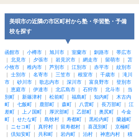
美唄市の近隣の市区町村から塾・学習塾・予備
校を探す
函館市
｜
小樽市
｜
旭川市
｜
室蘭市
｜
釧路市
｜
帯広市
｜
北見市
｜
夕張市
｜
岩見沢市
｜
網走市
｜
留萌市
｜
苫
小牧市
｜
稚内市
｜
芦別市
｜
江別市
｜
赤平市
｜
紋別市
｜
士別市
｜
名寄市
｜
三笠市
｜
根室市
｜
千歳市
｜
滝川
市
｜
砂川市
｜
歌志内市
｜
深川市
｜
富良野市
｜
登別市
｜
恵庭市
｜
伊達市
｜
北広島市
｜
石狩市
｜
北斗市
｜
当
別町
｜
新篠津村
｜
松前町
｜
福島町
｜
知内町
｜
木古内
町
｜
七飯町
｜
鹿部町
｜
森町
｜
八雲町
｜
長万部町
｜
江
差町
｜
上ノ国町
｜
厚沢部町
｜
乙部町
｜
奥尻町
｜
今金
町
｜
せたな町
｜
島牧村
｜
寿都町
｜
黒松内町
｜
蘭越町
｜
ニセコ町
｜
真狩村
｜
留寿都村
｜
喜茂別町
｜
京極町
｜
倶知安町
｜
共和町
｜
岩内町
｜
泊村
｜
神恵内村
｜
積