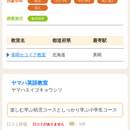
対象学年
幼児
小1~小6
中1~中3
高1~高3
浪人
授業形式
集団指導
教室名
都道府県
最寄駅
美唄セコイア教室
北海道
美唄
ヤマハ英語教室
ヤマハエイゴキョウシツ
楽しむ学ぶ幼児コースとしっかり学ぶ小学生コース
口コミ評価
0件
口コミがありません