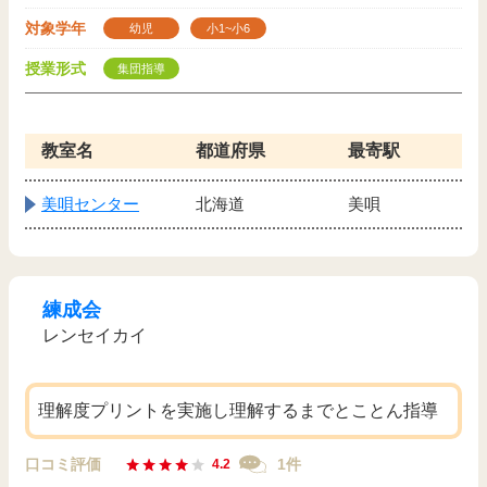
対象学年
幼児
小1~小6
授業形式
集団指導
教室名
都道府県
最寄駅
美唄センター
北海道
美唄
練成会
レンセイカイ
理解度プリントを実施し理解するまでとことん指導
口コミ評価
1件
4.2