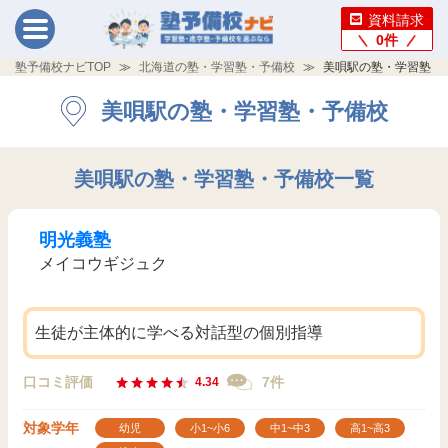
資料請求
0
件
塾予備校ナビTOP
北海道の塾・学習塾・予備校
美唄駅の塾・学習塾・
美唄駅の塾・学習塾・予備校
美唄駅の塾・学習塾・予備校一覧
明光義塾
メイコウギジュク
生徒が主体的に学べる対話型の個別指導
口コミ評価
7件
4.34
対象学年
幼児
小1~小6
中1~中3
高1~高3