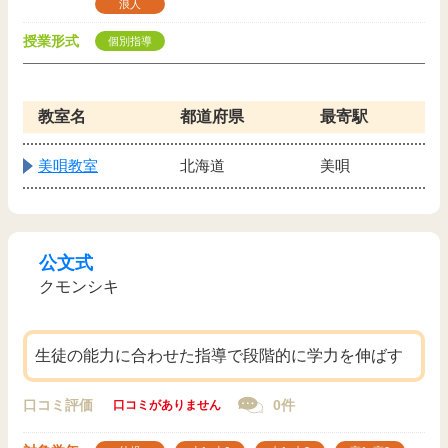
浪人
授業形式
個別指導
教室名
都道府県
最寄駅
美唄教室
北海道
美唄
公文式
クモンシキ
生徒の能力に合わせた指導で段階的に学力を伸ばす
口コミ評価
0件
口コミがありません