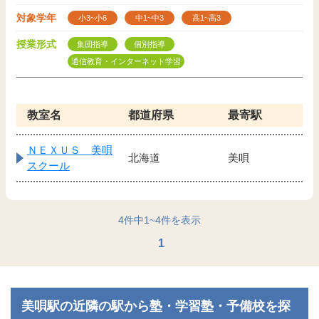
対象学年
小3~小6
中1~中3
高1~高3
授業形式
集団指導
個別指導
通信教育・インターネット学習
教室名
都道府県
最寄駅
ＮＥＸＵＳ 美唄
北海道
美唄
スクール
4
件中
1
~
4
件を表示
1
美唄駅の近隣の駅から塾・学習塾・予備校を探