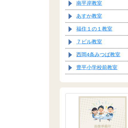
南平岸教室
あすか教室
福住１の１教室
７ビル教室
西岡4条みつば教室
豊平小学校前教室