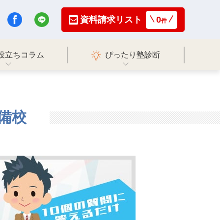
資料請求リスト
0
件
役立ちコラム
ぴったり塾診断
備校