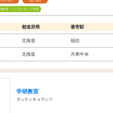
中1~中3
高1~高3
信教育・インターネット学習
都道府県
最寄駅
北海道
福住
北海道
月寒中央
学研教室
ガッケンキョウシツ