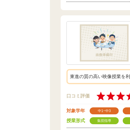
東進の質の高い映像授業を
口コミ評価
対象学年
中1~中3
授業形式
集団指導