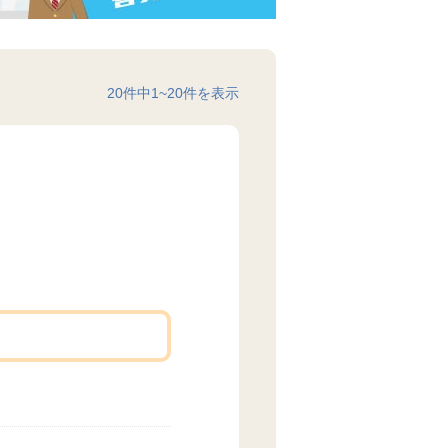
20
件中
1
~
20
件を表示