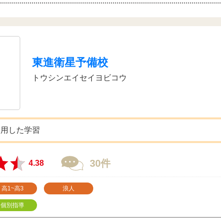
東進衛星予備校
トウシンエイセイヨビコウ
利用した学習
30件
4.38
高1~高3
浪人
個別指導