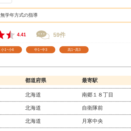
た無学年方式の指導
59件
4.41
小1~小6
中1~中3
高1~高3
都道府県
最寄駅
北海道
南郷１８丁目
北海道
自衛隊前
北海道
月寒中央