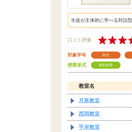
生徒が主体的に学べる対話
口コミ評価
対象学年
幼児
授業形式
個別指導
教室名
月寒教室
西岡教室
平岸教室