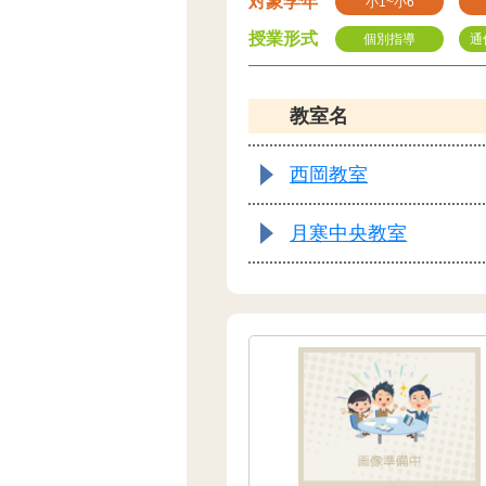
対象学年
小1~小6
授業形式
個別指導
通
教室名
西岡教室
月寒中央教室