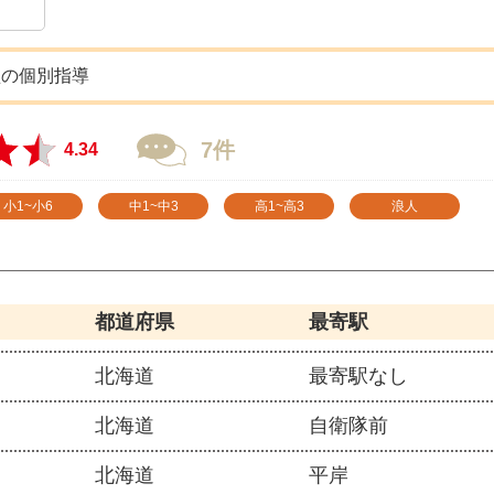
型の個別指導
7件
4.34
小1~小6
中1~中3
高1~高3
浪人
都道府県
最寄駅
北海道
最寄駅なし
北海道
自衛隊前
北海道
平岸