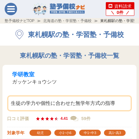
資料請求
0
件
塾予備校ナビTOP
北海道の塾・学習塾・予備校
東札幌駅の塾・学習塾
東札幌駅の塾・学習塾・予備校
東札幌駅の塾・学習塾・予備校一覧
学研教室
ガッケンキョウシツ
生徒の学力や個性に合わせた無学年方式の指導
口コミ評価
59件
4.41
対象学年
幼児
小1~小6
中1~中3
高1~高3