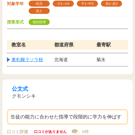
対象学年
幼児
小1~小6
中1~中3
高1~高3
浪人
授業形式
個別指導
教室名
都道府県
最寄駅
東札幌ラソラ校
北海道
菊水
公文式
クモンシキ
生徒の能力に合わせた指導で段階的に学力を伸ばす
口コミ評価
0件
口コミがありません