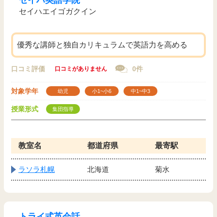
セイハ英語学院
セイハエイゴガクイン
優秀な講師と独自カリキュラムで英語力を高める
口コミ評価
0件
口コミがありません
対象学年
幼児
小1~小6
中1~中3
授業形式
集団指導
教室名
都道府県
最寄駅
ラソラ札幌
北海道
菊水
トライ式英会話