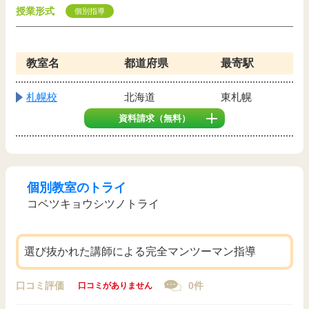
授業形式
個別指導
教室名
都道府県
最寄駅
札幌校
北海道
東札幌
資料請求
（無料）
個別教室のトライ
コベツキョウシツノトライ
選び抜かれた講師による完全マンツーマン指導
口コミ評価
0件
口コミがありません