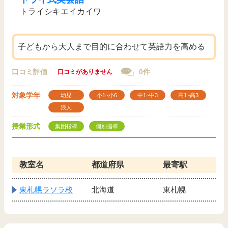
トライシキエイカイワ
子どもから大人まで目的に合わせて英語力を高める
口コミ評価
0件
口コミがありません
対象学年
幼児
小1~小6
中1~中3
高1~高3
浪人
授業形式
集団指導
個別指導
教室名
都道府県
最寄駅
東札幌ラソラ校
北海道
東札幌