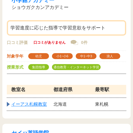
小学館アカデミー
ショウガクカンアカデミー
学習進度に応じた指導で学習意欲をサポート
口コミ評価
0件
口コミがありません
対象学年
幼児
小1~小6
中1~中3
浪人
授業形式
集団指導
通信教育・インターネット学習
教室名
都道府県
最寄駅
イーアス札幌教室
北海道
東札幌