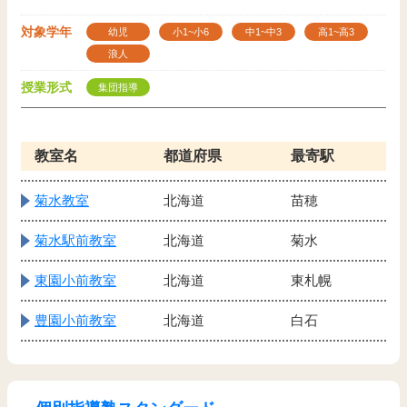
対象学年
幼児
小1~小6
中1~中3
高1~高3
浪人
授業形式
集団指導
教室名
都道府県
最寄駅
菊水教室
北海道
苗穂
菊水駅前教室
北海道
菊水
東園小前教室
北海道
東札幌
豊園小前教室
北海道
白石