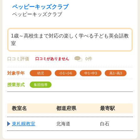
ペッピーキッズクラブ
ペッピーキッズクラブ
1歳～高校生まで対応の楽しく学べる子ども英会話教
室
口コミ評価
0件
口コミがありません
対象学年
幼児
小1~小6
中1~中3
高1~高3
授業形式
集団指導
教室名
都道府県
最寄駅
東札幌教室
北海道
白石