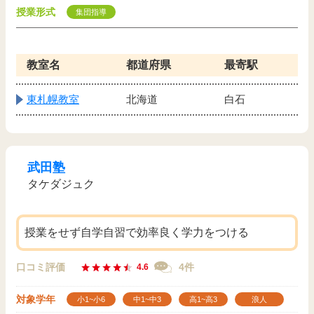
授業形式
集団指導
教室名
都道府県
最寄駅
東札幌教室
北海道
白石
武田塾
タケダジュク
授業をせず自学自習で効率良く学力をつける
口コミ評価
4件
4.6
対象学年
小1~小6
中1~中3
高1~高3
浪人