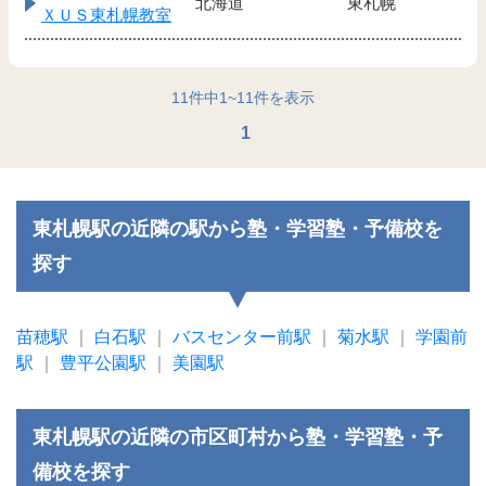
北海道
東札幌
ＸＵＳ東札幌教室
11
件中
1
~
11
件を表示
1
東札幌駅の近隣の駅から塾・学習塾・予備校を
探す
苗穂駅
｜
白石駅
｜
バスセンター前駅
｜
菊水駅
｜
学園前
駅
｜
豊平公園駅
｜
美園駅
東札幌駅の近隣の市区町村から塾・学習塾・予
備校を探す