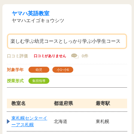
ヤマハ英語教室
ヤマハエイゴキョウシツ
楽しむ学ぶ幼児コースとしっかり学ぶ小学生コース
口コミ評価
0件
口コミがありません
対象学年
幼児
小1~小6
授業形式
集団指導
教室名
都道府県
最寄駅
東札幌センターイ
北海道
東札幌
ーアス札幌