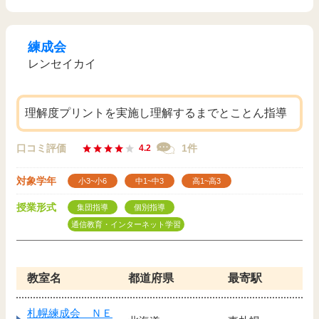
練成会
レンセイカイ
理解度プリントを実施し理解するまでとことん指導
口コミ評価
1件
4.2
対象学年
小3~小6
中1~中3
高1~高3
授業形式
集団指導
個別指導
通信教育・インターネット学習
教室名
都道府県
最寄駅
札幌練成会 ＮＥ