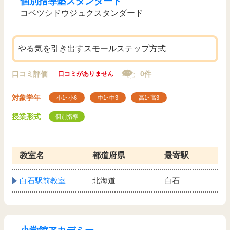
個別指導塾スタンダード
コベツシドウジュクスタンダード
やる気を引き出すスモールステップ方式
口コミ評価
0件
口コミがありません
対象学年
小1~小6
中1~中3
高1~高3
授業形式
個別指導
教室名
都道府県
最寄駅
白石駅前教室
北海道
白石