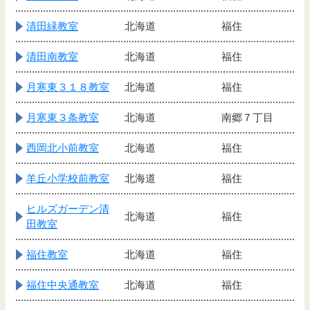
清田緑教室
北海道
福住
清田南教室
北海道
福住
月寒東３１８教室
北海道
福住
月寒東３条教室
北海道
南郷７丁目
西岡北小前教室
北海道
福住
羊丘小学校前教室
北海道
福住
ヒルズガーデン清
北海道
福住
田教室
福住教室
北海道
福住
福住中央通教室
北海道
福住