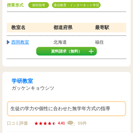
授業形式
個別指導
通信教育・インターネット学習
教室名
都道府県
最寄駅
西岡教室
北海道
福住
資料請求
（無料）
学研教室
ガッケンキョウシツ
生徒の学力や個性に合わせた無学年方式の指導
口コミ評価
59件
4.41