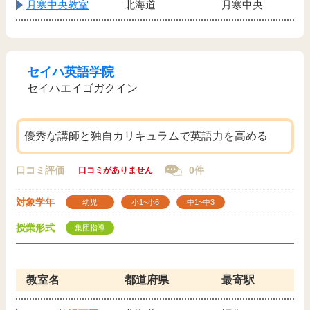
月寒中央教室
北海道
月寒中央
セイハ英語学院
セイハエイゴガクイン
優秀な講師と独自カリキュラムで英語力を高める
口コミ評価
0件
口コミがありません
対象学年
幼児
小1~小6
中1~中3
授業形式
集団指導
教室名
都道府県
最寄駅