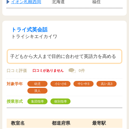
イオン札幌西岡
北海道
福住
トライ式英会話
トライシキエイカイワ
子どもから大人まで目的に合わせて英語力を高める
口コミ評価
0件
口コミがありません
対象学年
幼児
小1~小6
中1~中3
高1~高3
浪人
授業形式
集団指導
個別指導
教室名
都道府県
最寄駅