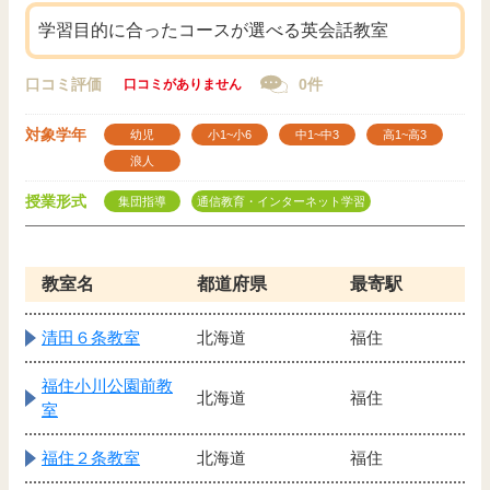
学習目的に合ったコースが選べる英会話教室
口コミ評価
0件
口コミがありません
対象学年
幼児
小1~小6
中1~中3
高1~高3
浪人
授業形式
集団指導
通信教育・インターネット学習
教室名
都道府県
最寄駅
清田６条教室
北海道
福住
福住小川公園前教
北海道
福住
室
福住２条教室
北海道
福住