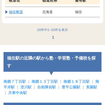
教室名
都道府県
最寄駅
福住教室
北海道
福住
10
件中
1
~
10
件を表示
1
福住駅の近隣の駅から塾・学習塾・予備校を探
す
南郷７丁目駅
｜
南郷１３丁目駅
｜
南郷１８丁目駅
｜
南
平岸駅
｜
澄川駅
｜
自衛隊前駅
｜
豊平公園駅
｜
美園駅
｜
月寒中央駅