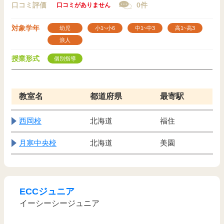
口コミ評価
0件
口コミがありません
対象学年
幼児
小1~小6
中1~中3
高1~高3
浪人
授業形式
個別指導
教室名
都道府県
最寄駅
西岡校
北海道
福住
月寒中央校
北海道
美園
ECCジュニア
イーシーシージュニア