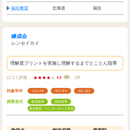
福住教室
北海道
福住
練成会
レンセイカイ
理解度プリントを実施し理解するまでとことん指導
口コミ評価
1件
4.2
対象学年
小3~小6
中1~中3
高1~高3
授業形式
集団指導
個別指導
通信教育・インターネット学習