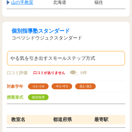
山の手教室
北海道
福住
個別指導塾スタンダード
コベツシドウジュクスタンダード
やる気を引き出すスモールステップ方式
口コミ評価
0件
口コミがありません
対象学年
小1~小6
中1~中3
高1~高3
授業形式
個別指導
教室名
都道府県
最寄駅