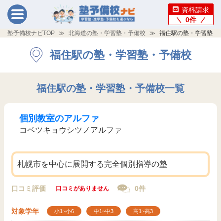
資料請求
0
件
塾予備校ナビTOP
北海道の塾・学習塾・予備校
福住駅の塾・学習塾・
福住駅の塾・学習塾・予備校
福住駅の塾・学習塾・予備校一覧
個別教室のアルファ
コベツキョウシツノアルファ
札幌市を中心に展開する完全個別指導の塾
口コミ評価
0件
口コミがありません
対象学年
小1~小6
中1~中3
高1~高3