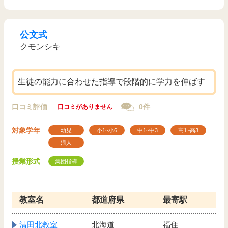
公文式
クモンシキ
生徒の能力に合わせた指導で段階的に学力を伸ばす
口コミ評価
0件
口コミがありません
対象学年
幼児
小1~小6
中1~中3
高1~高3
浪人
授業形式
集団指導
教室名
都道府県
最寄駅
清田北教室
北海道
福住