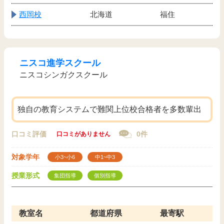
西岡校
北海道
福住
ニスコ進学スクール
ニスコシンガクスクール
独自の教育システムで難関上位校合格者を多数輩出
口コミ評価
0件
口コミがありません
対象学年
小3~小6
中1~中3
授業形式
集団指導
個別指導
教室名
都道府県
最寄駅