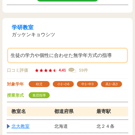
学研教室
ガッケンキョウシツ
生徒の学力や個性に合わせた無学年方式の指導
口コミ評価
59件
4.41
対象学年
幼児
小1~小6
中1~中3
高1~高3
授業形式
集団指導
教室名
都道府県
最寄駅
北大教室
北海道
北２４条