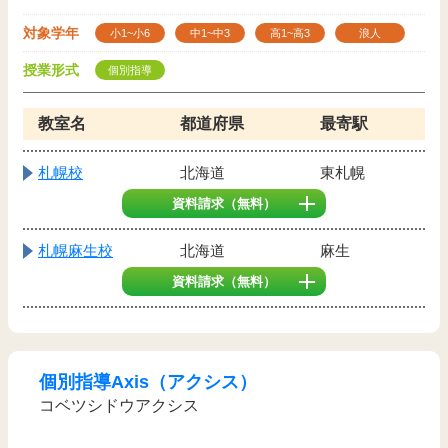
対象学年
小1~小6
中1~中3
高1~高3
浪人
授業形式
個別指導
教室名
都道府県
最寄駅
札幌校
北海道
東札幌
資料請求
（無料）
札幌麻生校
北海道
麻生
資料請求
（無料）
個別指導Axis（アクシス）
コベツシドウアクシス