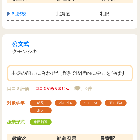
札幌校
北海道
札幌
公文式
クモンシキ
生徒の能力に合わせた指導で段階的に学力を伸ばす
口コミ評価
0件
口コミがありません
対象学年
幼児
小1~小6
中1~中3
高1~高3
浪人
授業形式
集団指導
教室名
都道府県
最寄駅