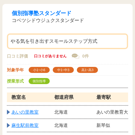
個別指導塾スタンダード
コベツシドウジュクスタンダード
やる気を引き出すスモールステップ方式
口コミ評価
0件
口コミがありません
対象学年
小1~小6
中1~中3
高1~高3
授業形式
個別指導
教室名
都道府県
最寄駅
あいの里教室
北海道
あいの里教育大
麻生駅前教室
北海道
新琴似