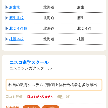
麻生校
北海道
麻生
麻生北校
北海道
麻生
北２４条校
北海道
北２４条
札幌本校
北海道
札幌
ニスコ進学スクール
ニスコシンガクスクール
独自の教育システムで難関上位校合格者を多数輩出
口コミ評価
0件
口コミがありません
対象学年
小3~小6
中1~中3