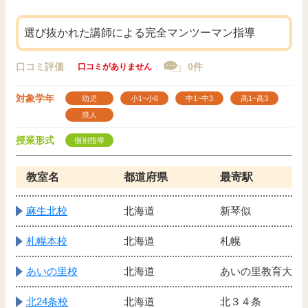
選び抜かれた講師による完全マンツーマン指導
口コミ評価
0件
口コミがありません
対象学年
幼児
小1~小6
中1~中3
高1~高3
浪人
授業形式
個別指導
教室名
都道府県
最寄駅
麻生北校
北海道
新琴似
札幌本校
北海道
札幌
あいの里校
北海道
あいの里教育大
北24条校
北海道
北３４条