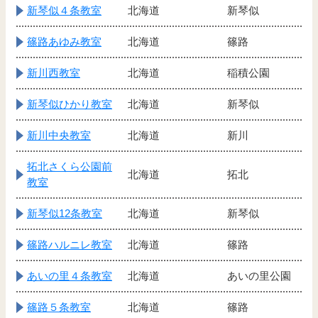
新琴似４条教室
北海道
新琴似
篠路あゆみ教室
北海道
篠路
新川西教室
北海道
稲積公園
新琴似ひかり教室
北海道
新琴似
新川中央教室
北海道
新川
拓北さくら公園前
北海道
拓北
教室
新琴似12条教室
北海道
新琴似
篠路ハルニレ教室
北海道
篠路
あいの里４条教室
北海道
あいの里公園
篠路５条教室
北海道
篠路