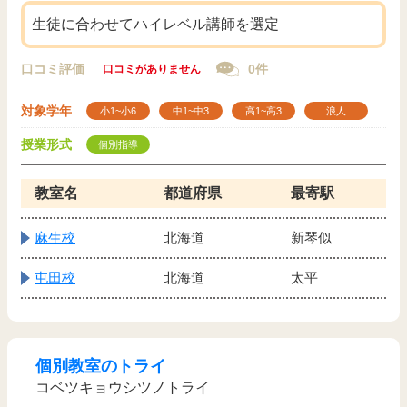
生徒に合わせてハイレベル講師を選定
口コミ評価
0件
口コミがありません
対象学年
小1~小6
中1~中3
高1~高3
浪人
授業形式
個別指導
教室名
都道府県
最寄駅
麻生校
北海道
新琴似
屯田校
北海道
太平
個別教室のトライ
コベツキョウシツノトライ