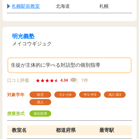
札幌駅前教室
北海道
札幌
明光義塾
メイコウギジュク
生徒が主体的に学べる対話型の個別指導
口コミ評価
7件
4.34
対象学年
幼児
小1~小6
中1~中3
高1~高3
浪人
授業形式
個別指導
教室名
都道府県
最寄駅