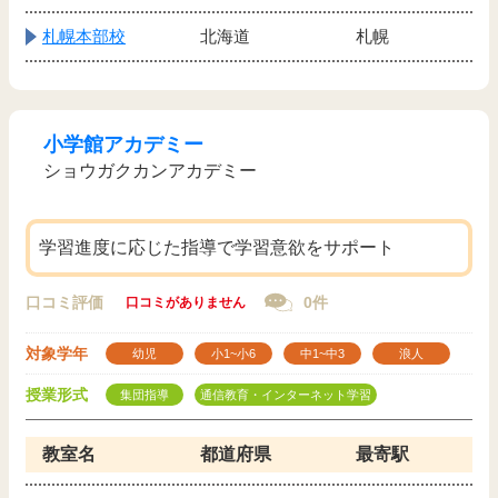
札幌本部校
北海道
札幌
小学館アカデミー
ショウガクカンアカデミー
学習進度に応じた指導で学習意欲をサポート
口コミ評価
0件
口コミがありません
対象学年
幼児
小1~小6
中1~中3
浪人
授業形式
集団指導
通信教育・インターネット学習
教室名
都道府県
最寄駅