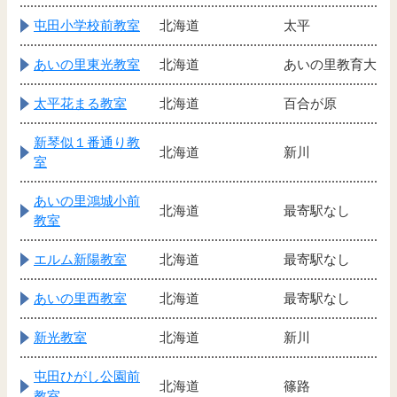
屯田小学校前教室
北海道
太平
あいの里東光教室
北海道
あいの里教育大
太平花まる教室
北海道
百合が原
新琴似１番通り教
北海道
新川
室
あいの里鴻城小前
北海道
最寄駅なし
教室
エルム新陽教室
北海道
最寄駅なし
あいの里西教室
北海道
最寄駅なし
新光教室
北海道
新川
屯田ひがし公園前
北海道
篠路
教室