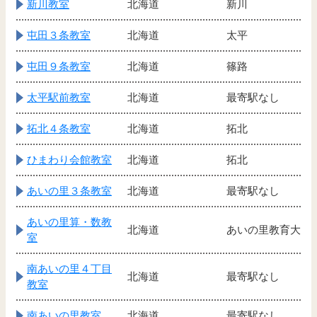
新川教室
北海道
新川
屯田３条教室
北海道
太平
屯田９条教室
北海道
篠路
太平駅前教室
北海道
最寄駅なし
拓北４条教室
北海道
拓北
ひまわり会館教室
北海道
拓北
あいの里３条教室
北海道
最寄駅なし
あいの里算・数教
北海道
あいの里教育大
室
南あいの里４丁目
北海道
最寄駅なし
教室
南あいの里教室
北海道
最寄駅なし