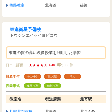
篠路教室
北海道
篠路
東進衛星予備校
トウシンエイセイヨビコウ
東進の質の高い映像授業を利用した学習
口コミ評価
30件
4.38
対象学年
中1~中3
高1~高3
浪人
授業形式
集団指導
個別指導
教室名
都道府県
最寄駅
札幌北24条校
北海道
北２４条