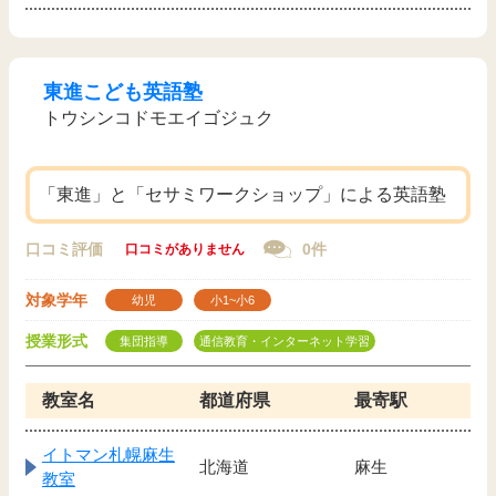
東進こども英語塾
トウシンコドモエイゴジュク
「東進」と「セサミワークショップ」による英語塾
口コミ評価
0件
口コミがありません
対象学年
幼児
小1~小6
授業形式
集団指導
通信教育・インターネット学習
教室名
都道府県
最寄駅
イトマン札幌麻生
北海道
麻生
教室