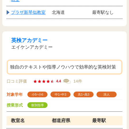
プラザ新琴似教室
北海道
最寄駅なし
英検アカデミー
エイケンアカデミー
独自のテキストや指導ノウハウで効率的な英検対策
口コミ評価
14件
4.4
対象学年
小5~小6
中1~中3
高1~高3
浪人
授業形式
個別指導
教室名
都道府県
最寄駅