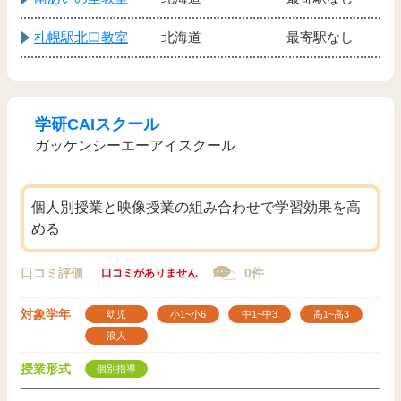
札幌駅北口教室
北海道
最寄駅なし
学研CAIスクール
ガッケンシーエーアイスクール
個人別授業と映像授業の組み合わせで学習効果を高
める
口コミ評価
0件
口コミがありません
対象学年
幼児
小1~小6
中1~中3
高1~高3
浪人
授業形式
個別指導