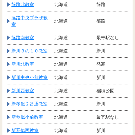
篠路北教室
北海道
篠路
篠路中央プラザ教
北海道
篠路
室
篠路南教室
北海道
最寄駅なし
新川３の１０教室
北海道
新川
新川北教室
北海道
発寒
新川中央小前教室
北海道
新川
新川西教室
北海道
稲積公園
新琴似２番通教室
北海道
新川
新琴似小前教室
北海道
最寄駅なし
新琴似西教室
北海道
新川