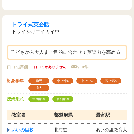
トライ式英会話
トライシキエイカイワ
子どもから大人まで目的に合わせて英語力を高める
口コミ評価
0件
口コミがありません
対象学年
幼児
小1~小6
中1~中3
高1~高3
浪人
授業形式
集団指導
個別指導
教室名
都道府県
最寄駅
あいの里校
北海道
あいの里教育大