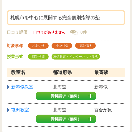
札幌市を中心に展開する完全個別指導の塾
口コミ評価
0件
口コミがありません
対象学年
小1~小6
中1~中3
高1~高3
授業形式
個別指導
通信教育・インターネット学習
教室名
都道府県
最寄駅
新琴似教室
北海道
新琴似
資料請求
（無料）
屯田教室
北海道
百合が原
資料請求
（無料）