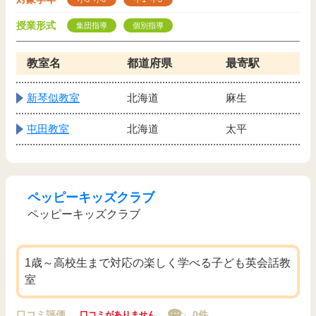
授業形式
集団指導
個別指導
教室名
都道府県
最寄駅
新琴似教室
北海道
麻生
屯田教室
北海道
太平
ペッピーキッズクラブ
ペッピーキッズクラブ
1歳～高校生まで対応の楽しく学べる子ども英会話教
室
口コミ評価
0件
口コミがありません