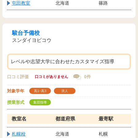
屯田教室
北海道
篠路
駿台予備校
スンダイヨビコウ
レベルや志望大学に合わせたカスタマイズ指導
口コミ評価
0件
口コミがありません
対象学年
高1~高3
浪人
授業形式
集団指導
教室名
都道府県
最寄駅
札幌校
北海道
札幌