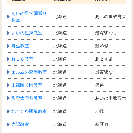
あいの里学園通り
北海道
あいの里教育大
教室
あいの里東教室
北海道
最寄駅なし
麻生教室
北海道
新琴似
Ｎ１８教室
北海道
北２４条
エルムの森南教室
北海道
最寄駅なし
上篠路公園教室
北海道
篠路
教育大学前教室
北海道
あいの里教育大
北１２条駅前教室
北海道
札幌
光陽教室
北海道
新琴似