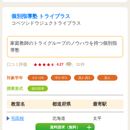
個別指導塾 トライプラス
コベツシドウジュクトライプラス
家庭教師のトライグループのノウハウを持つ個別指
導塾
口コミ評価
32件
4.27
対象学年
小1~小6
中1~中3
高1~高3
浪人
授業形式
個別指導
教室名
都道府県
最寄駅
屯田校
北海道
太平
資料請求
（無料）