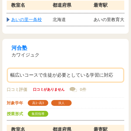
教室名
都道府県
最寄駅
あいの里一条校
北海道
あいの里教育大
河合塾
カワイジュク
幅広いコースで生徒が必要としている学習に対応
口コミ評価
0件
口コミがありません
対象学年
高1~高3
浪人
授業形式
集団指導
教室名
都道府県
最寄駅