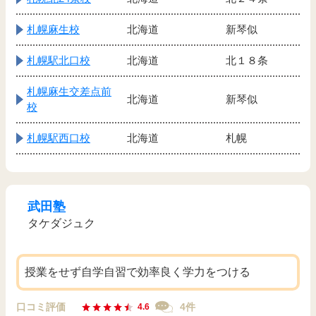
札幌麻生校
北海道
新琴似
札幌駅北口校
北海道
北１８条
札幌麻生交差点前
北海道
新琴似
校
札幌駅西口校
北海道
札幌
武田塾
タケダジュク
授業をせず自学自習で効率良く学力をつける
口コミ評価
4件
4.6