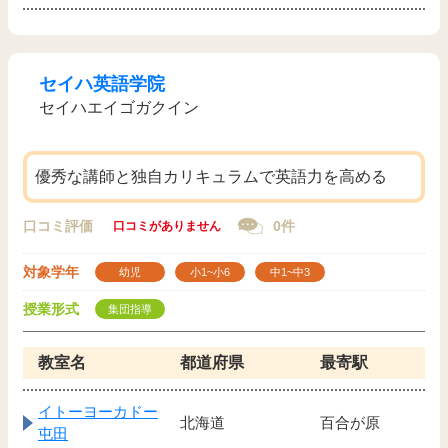
セイハ英語学院
セイハエイゴガクイン
優秀な講師と独自カリキュラムで英語力を高める
口コミ評価
0件
口コミがありません
対象学年
幼児
小1~小6
中1~中3
授業形式
集団指導
教室名
都道府県
最寄駅
イトーヨーカドー
北海道
百合が原
屯田