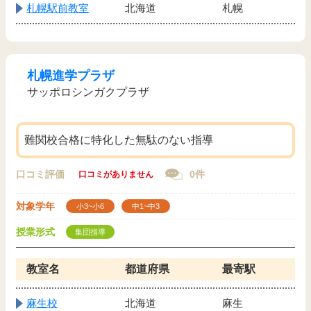
札幌駅前教室
北海道
札幌
札幌進学プラザ
サッポロシンガクプラザ
難関校合格に特化した無駄のない指導
口コミ評価
0件
口コミがありません
対象学年
小3~小6
中1~中3
授業形式
集団指導
教室名
都道府県
最寄駅
麻生校
北海道
麻生