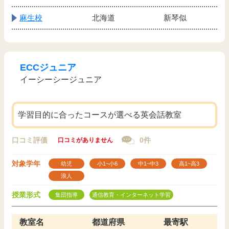
麻生校
北海道
新琴似
ECCジュニア
イーシーシージュニア
学習目的に合ったコースが選べる英会話教室
口コミ評価
0件
口コミがありません
対象学年
幼児
小1~小6
中1~中3
高1~高3
浪人
授業形式
集団指導
通信教育・インターネット学習
教室名
都道府県
最寄駅