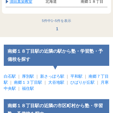
清田真栄教室
北海道
南郷１８丁目
5
件中
1
~
5
件を表示
1
南郷１８丁目駅の近隣の駅から塾・学習塾・予
備校を探す
白石駅
｜
厚別駅
｜
新さっぽろ駅
｜
平和駅
｜
南郷７丁目
駅
｜
南郷１３丁目駅
｜
大谷地駅
｜
ひばりが丘駅
｜
月寒
中央駅
｜
福住駅
南郷１８丁目駅の近隣の市区町村から塾・学習