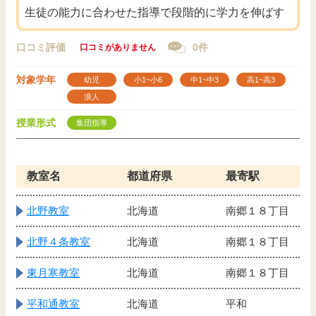
生徒の能力に合わせた指導で段階的に学力を伸ばす
口コミ評価
0件
口コミがありません
対象学年
幼児
小1~小6
中1~中3
高1~高3
浪人
授業形式
集団指導
教室名
都道府県
最寄駅
北野教室
北海道
南郷１８丁目
北野４条教室
北海道
南郷１８丁目
東月寒教室
北海道
南郷１８丁目
平和通教室
北海道
平和