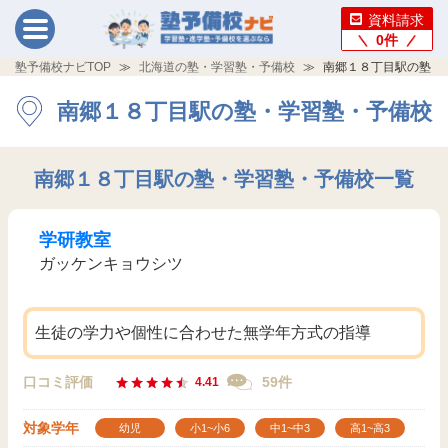
資料請求
0
件
塾予備校ナビTOP
北海道の塾・学習塾・予備校
南郷１８丁目駅の塾・
南郷１８丁目駅の塾・学習塾・予備校
南郷１８丁目駅の塾・学習塾・予備校一覧
学研教室
ガッケンキョウシツ
生徒の学力や個性に合わせた無学年方式の指導
口コミ評価
59件
4.41
対象学年
幼児
小1~小6
中1~中3
高1~高3