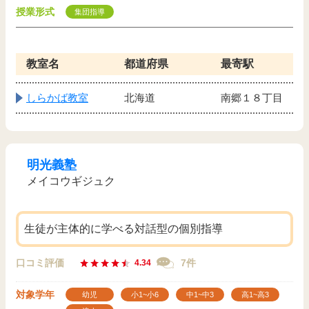
授業形式
集団指導
教室名
都道府県
最寄駅
しらかば教室
北海道
南郷１８丁目
明光義塾
メイコウギジュク
生徒が主体的に学べる対話型の個別指導
口コミ評価
7件
4.34
対象学年
幼児
小1~小6
中1~中3
高1~高3