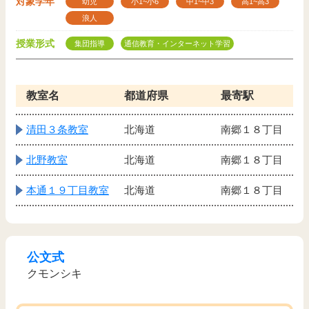
対象学年
幼児
小1~小6
中1~中3
高1~高3
浪人
授業形式
集団指導
通信教育・インターネット学習
教室名
都道府県
最寄駅
清田３条教室
北海道
南郷１８丁目
北野教室
北海道
南郷１８丁目
本通１９丁目教室
北海道
南郷１８丁目
公文式
クモンシキ