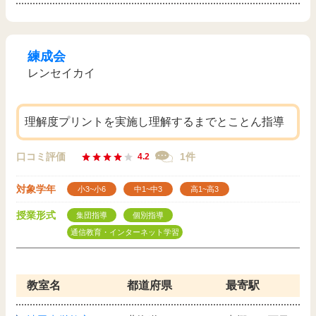
練成会
レンセイカイ
理解度プリントを実施し理解するまでとことん指導
口コミ評価
1件
4.2
対象学年
小3~小6
中1~中3
高1~高3
授業形式
集団指導
個別指導
通信教育・インターネット学習
教室名
都道府県
最寄駅