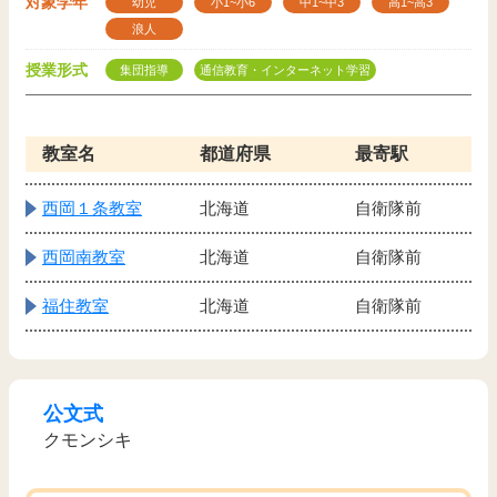
対象学年
幼児
小1~小6
中1~中3
高1~高3
浪人
授業形式
集団指導
通信教育・インターネット学習
教室名
都道府県
最寄駅
西岡１条教室
北海道
自衛隊前
西岡南教室
北海道
自衛隊前
福住教室
北海道
自衛隊前
公文式
クモンシキ