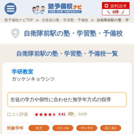
資料請求
0
件
塾予備校ナビTOP
北海道の塾・学習塾・予備校
自衛隊前駅の塾・学習
自衛隊前駅の塾・学習塾・予備校
自衛隊前駅の塾・学習塾・予備校一覧
学研教室
ガッケンキョウシツ
生徒の学力や個性に合わせた無学年方式の指導
口コミ評価
59件
4.41
対象学年
幼児
小1~小6
中1~中3
高1~高3