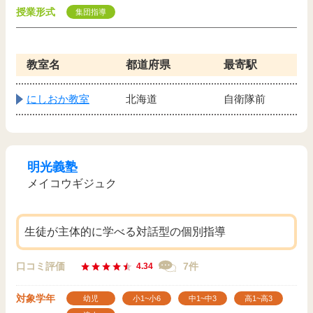
授業形式
集団指導
教室名
都道府県
最寄駅
にしおか教室
北海道
自衛隊前
明光義塾
メイコウギジュク
生徒が主体的に学べる対話型の個別指導
口コミ評価
7件
4.34
対象学年
幼児
小1~小6
中1~中3
高1~高3