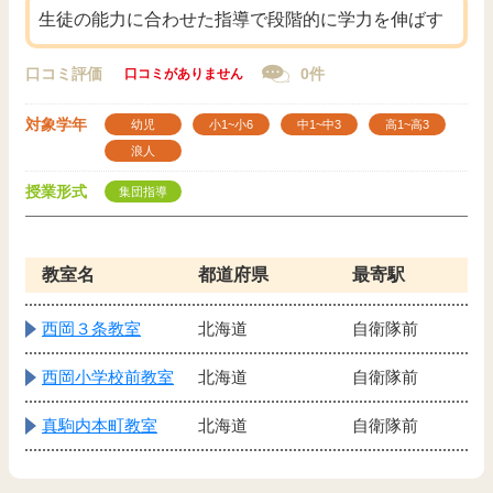
生徒の能力に合わせた指導で段階的に学力を伸ばす
口コミ評価
0件
口コミがありません
対象学年
幼児
小1~小6
中1~中3
高1~高3
浪人
授業形式
集団指導
教室名
都道府県
最寄駅
西岡３条教室
北海道
自衛隊前
西岡小学校前教室
北海道
自衛隊前
真駒内本町教室
北海道
自衛隊前