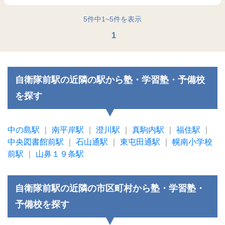
5
件中
1
~
5
件を表示
1
自衛隊前駅の近隣の駅から塾・学習塾・予備校
を探す
中の島駅
｜
南平岸駅
｜
澄川駅
｜
真駒内駅
｜
福住駅
｜
中央図書館前駅
｜
石山通駅
｜
東屯田通駅
｜
幌南小学校
前駅
｜
山鼻１９条駅
自衛隊前駅の近隣の市区町村から塾・学習塾・
予備校を探す