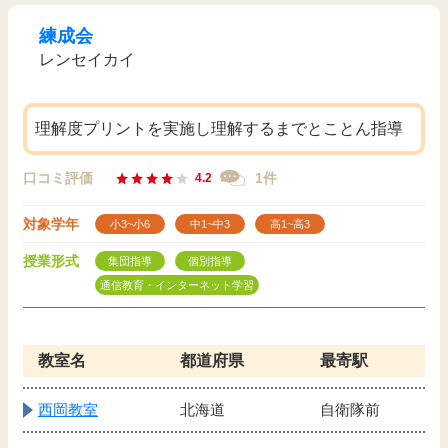
練成会
レンセイカイ
理解度プリントを実施し理解するまでとことん指導
口コミ評価
1件
4.2
対象学年
小3~小6
中1~中3
高1~高3
授業形式
集団指導
個別指導
通信教育・インターネット学習
教室名
都道府県
最寄駅
西岡教室
北海道
自衛隊前