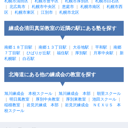
札幌市清田区
｜
札幌市豊平区
｜
札幌市厚別区
｜
札幌市白石区
｜
北広島市
｜
札幌市中央区
｜
恵庭市
｜
札幌市南区
｜
札幌市西
区
｜
札幌市東区
｜
江別市
｜
札幌市北区
練成会清田真栄教室の近隣の駅にある塾を探す
南郷１８丁目駅
｜
南郷１３丁目駅
｜
大谷地駅
｜
平和駅
｜
南郷
７丁目駅
｜
ひばりが丘駅
｜
福住駅
｜
厚別駅
｜
月寒中央駅
｜
新
札幌駅
｜
白石駅
北海道にある他の練成会の教室を探す
旭川練成会 本校スクール
｜
旭川練成会 本部
｜
朝里スクール
｜
明日風教室
｜
厚別中央教室
｜
厚別東教室
｜
池田スクール
｜
稲積教室
｜
岩見沢練成 本部
｜
岩見沢練成会 ＮＥＸＵＳ 本
校スクール