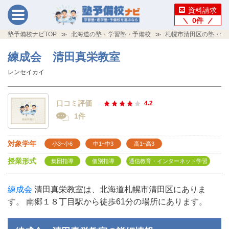
資料請求
0
件
塾予備校ナビTOP
北海道の塾・学習塾・予備校
札幌市清田区の塾・学
練成会 清田真栄教室
レンセイカイ
口コミ評価
4.2
1件
対象学年
小3~小6
中1~中3
高1~高3
授業形式
集団指導
個別指導
通信教育・インターネット学習
練成会
清田真栄教室は、北海道札幌市清田区にありま
す。 南郷１８丁目駅から徒歩61分の場所にあります。