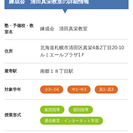
練成会 清田真栄教室の詳細情報
塾・予備校・教
練成会 清田真栄教室
室名
北海道札幌市清田区真栄4条2丁目20-10
住所
ルミエールプラザ1Ｆ
最寄駅
南郷１８丁目駅
対象学年
小3~小6
中1~中3
高1~高3
集団指導
個別指導
授業形式
通信教育・インターネット学習