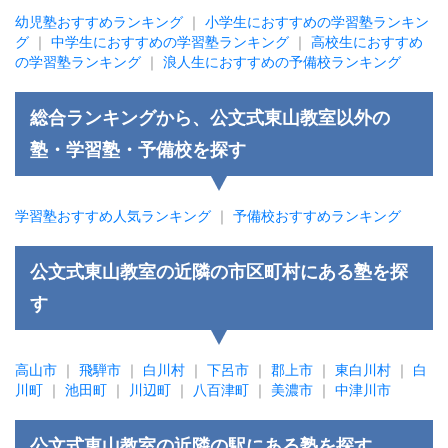
幼児塾おすすめランキング
｜
小学生におすすめの学習塾ランキン
グ
｜
中学生におすすめの学習塾ランキング
｜
高校生におすすめ
の学習塾ランキング
｜
浪人生におすすめの予備校ランキング
総合ランキングから、公文式東山教室以外の
塾・学習塾・予備校を探す
学習塾おすすめ人気ランキング
｜
予備校おすすめランキング
公文式東山教室の近隣の市区町村にある塾を探
す
高山市
｜
飛騨市
｜
白川村
｜
下呂市
｜
郡上市
｜
東白川村
｜
白
川町
｜
池田町
｜
川辺町
｜
八百津町
｜
美濃市
｜
中津川市
公文式東山教室の近隣の駅にある塾を探す