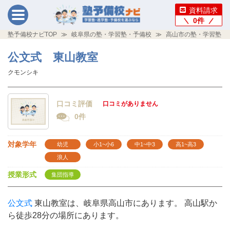
資料請求
0
件
塾予備校ナビTOP
岐阜県の塾・学習塾・予備校
高山市の塾・学習塾・
公文式 東山教室
クモンシキ
口コミ評価
口コミがありません
0件
対象学年
幼児
小1~小6
中1~中3
高1~高3
浪人
授業形式
集団指導
公文式
東山教室は、岐阜県高山市にあります。 高山駅か
ら徒歩28分の場所にあります。