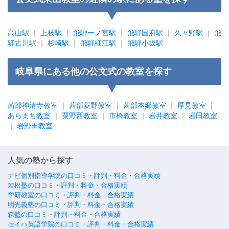
高山駅
｜
上枝駅
｜
飛騨一ノ宮駅
｜
飛騨国府駅
｜
久々野駅
｜
飛
騨古川駅
｜
杉崎駅
｜
飛騨細江駅
｜
飛騨小坂駅
岐阜県にある他の公文式の教室を探す
茜部神清寺教室
｜
茜部菱野教室
｜
茜部本郷教室
｜
厚見教室
｜
あらまち教室
｜
粟野西教室
｜
市橋教室
｜
岩井教室
｜
岩田教室
｜
岩野田教室
人気の塾から探す
ナビ個別指導学院の口コミ・評判・料金・合格実績
若松塾の口コミ・評判・料金・合格実績
学研教室の口コミ・評判・料金・合格実績
明光義塾の口コミ・評判・料金・合格実績
森塾の口コミ・評判・料金・合格実績
セイハ英語学院の口コミ・評判・料金・合格実績