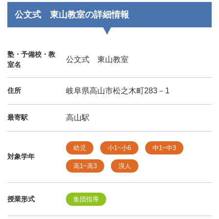
公文式 東山教室の詳細情報
塾・予備校・教
公文式 東山教室
室名
住所
岐阜県高山市松之木町283－1
最寄駅
高山駅
幼児
小1~小6
中1~中3
対象学年
高1~高3
浪人
授業形式
集団指導