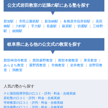
公文式岩田教室の近隣の駅にある塾を探す
那加駅
｜
市民公園前駅
｜
新加納駅
｜
各務原市役所前駅
｜
高田
橋駅
｜
六軒駅
｜
手力駅
｜
長森駅
｜
蘇原駅
｜
切通駅
｜
三柿野
駅
｜
細畑駅
岐阜県にある他の公文式の教室を探す
茜部神清寺教室
｜
茜部菱野教室
｜
茜部本郷教室
｜
厚見教室
｜
あらまち教室
｜
粟野西教室
｜
市橋教室
｜
岩井教室
｜
岩野田教
室
｜
鶉教室
人気の塾から探す
ナビ個別指導学院の口コミ・評判・料金・合格実績
若松塾の口コミ・評判・料金・合格実績
学研教室の口コミ・評判・料金・合格実績
明光義塾の口コミ・評判・料金・合格実績