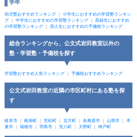
学年
幼児塾おすすめランキング
｜
小学生におすすめの学習塾ランキン
グ
｜
中学生におすすめの学習塾ランキング
｜
高校生におすすめ
の学習塾ランキング
｜
浪人生におすすめの予備校ランキング
総合ランキングから、公文式岩田教室以外の
塾・学習塾・予備校を探す
学習塾おすすめ人気ランキング
｜
予備校おすすめランキング
公文式岩田教室の近隣の市区町村にある塾を探
す
岐阜市
｜
岐南町
｜
笠松町
｜
北方町
｜
各務原市
｜
山県市
｜
本
巣市
｜
瑞穂市
｜
羽島市
｜
安八町
｜
大野町
｜
神戸町