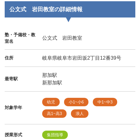
公文式 岩田教室の詳細情報
塾・予備校・教
公文式 岩田教室
室名
住所
岐阜県岐阜市岩田坂2丁目12番39号
那加駅
最寄駅
新那加駅
幼児
小1~小6
中1~中3
対象学年
高1~高3
浪人
授業形式
集団指導