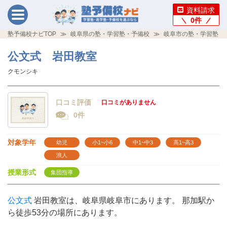
資料請求
0
件
塾予備校ナビTOP
岐阜県の塾・学習塾・予備校
岐阜市の塾・学習塾・
公文式 岩田教室
クモンシキ
口コミ評価
口コミがありません
0件
対象学年
幼児
小1~小6
中1~中3
高1~高3
浪人
授業形式
集団指導
公文式
岩田教室は、岐阜県岐阜市にあります。 那加駅か
ら徒歩53分の場所にあります。