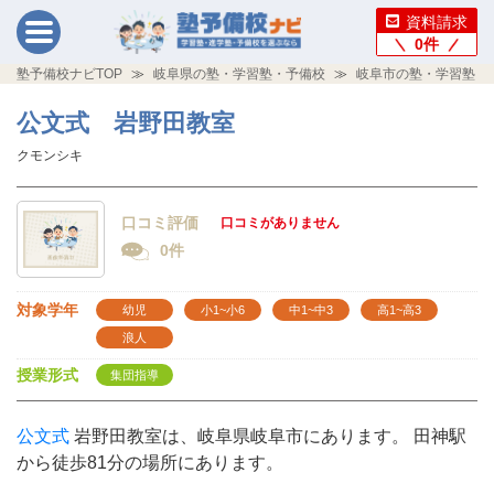
資料請求
0
件
塾予備校ナビTOP
岐阜県の塾・学習塾・予備校
岐阜市の塾・学習塾・
公文式 岩野田教室
クモンシキ
口コミ評価
口コミがありません
0件
対象学年
幼児
小1~小6
中1~中3
高1~高3
浪人
授業形式
集団指導
公文式
岩野田教室は、岐阜県岐阜市にあります。 田神駅
から徒歩81分の場所にあります。