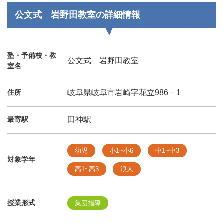
公文式 岩野田教室の詳細情報
塾・予備校・教
公文式 岩野田教室
室名
住所
岐阜県岐阜市岩崎字花立986－1
最寄駅
田神駅
幼児
小1~小6
中1~中3
対象学年
高1~高3
浪人
授業形式
集団指導