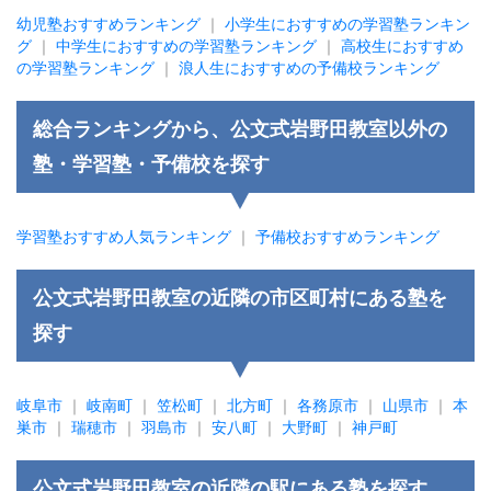
幼児塾おすすめランキング
｜
小学生におすすめの学習塾ランキン
グ
｜
中学生におすすめの学習塾ランキング
｜
高校生におすすめ
の学習塾ランキング
｜
浪人生におすすめの予備校ランキング
総合ランキングから、公文式岩野田教室以外の
塾・学習塾・予備校を探す
学習塾おすすめ人気ランキング
｜
予備校おすすめランキング
公文式岩野田教室の近隣の市区町村にある塾を
探す
岐阜市
｜
岐南町
｜
笠松町
｜
北方町
｜
各務原市
｜
山県市
｜
本
巣市
｜
瑞穂市
｜
羽島市
｜
安八町
｜
大野町
｜
神戸町
公文式岩野田教室の近隣の駅にある塾を探す