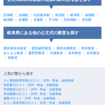
田神駅
｜
加納駅
｜
名鉄岐阜駅
｜
茶所駅
｜
岐阜駅
｜
細畑駅
｜
岐南駅
｜
切通駅
｜
長森駅
｜
手力駅
｜
高田橋駅
｜
笠松駅
岐阜県にある他の公文式の教室を探す
茜部神清寺教室
｜
茜部菱野教室
｜
茜部本郷教室
｜
厚見教室
｜
あらまち教室
｜
粟野西教室
｜
市橋教室
｜
岩井教室
｜
岩田教室
｜
鶉教室
人気の塾から探す
ナビ個別指導学院の口コミ・評判・料金・合格実績
若松塾の口コミ・評判・料金・合格実績
学研教室の口コミ・評判・料金・合格実績
明光義塾の口コミ・評判・料金・合格実績
森塾の口コミ・評判・料金・合格実績
セイハ英語学院の口コミ・評判・料金・合格実績