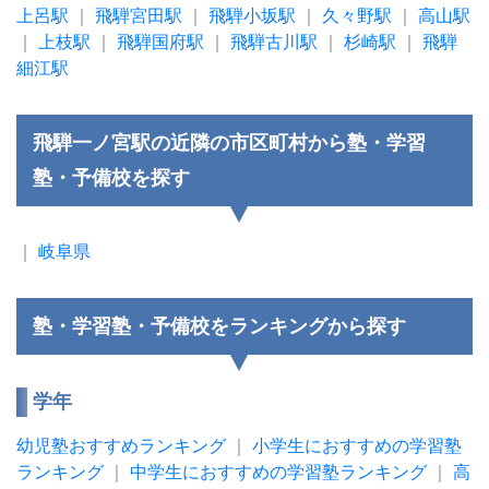
上呂駅
｜
飛騨宮田駅
｜
飛騨小坂駅
｜
久々野駅
｜
高山駅
｜
上枝駅
｜
飛騨国府駅
｜
飛騨古川駅
｜
杉崎駅
｜
飛騨
細江駅
飛騨一ノ宮駅の近隣の市区町村から塾・学習
塾・予備校を探す
｜
岐阜県
塾・学習塾・予備校をランキングから探す
学年
幼児塾おすすめランキング
｜
小学生におすすめの学習塾
ランキング
｜
中学生におすすめの学習塾ランキング
｜
高