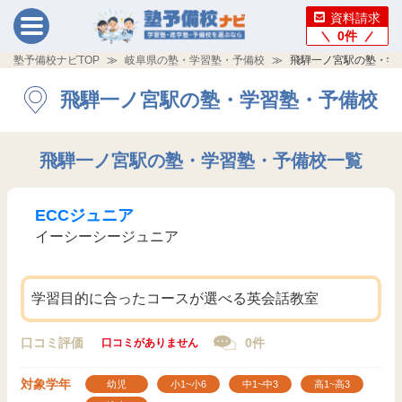
資料請求
0
件
塾予備校ナビTOP
岐阜県の塾・学習塾・予備校
飛騨一ノ宮駅の塾・学
飛騨一ノ宮駅の塾・学習塾・予備校
飛騨一ノ宮駅の塾・学習塾・予備校一覧
ECCジュニア
イーシーシージュニア
学習目的に合ったコースが選べる英会話教室
口コミ評価
0件
口コミがありません
対象学年
幼児
小1~小6
中1~中3
高1~高3