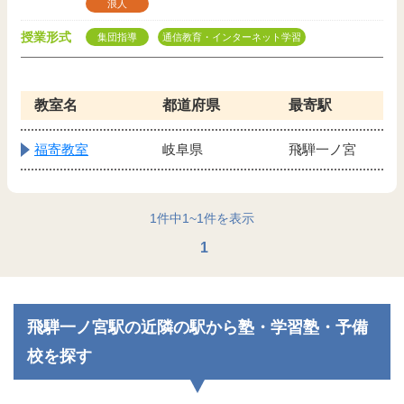
浪人
授業形式
集団指導
通信教育・インターネット学習
教室名
都道府県
最寄駅
福寄教室
岐阜県
飛騨一ノ宮
1
件中
1
~
1
件を表示
1
飛騨一ノ宮駅の近隣の駅から塾・学習塾・予備
校を探す