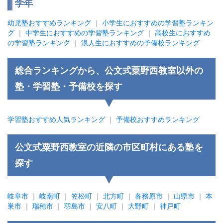
学年
幼児塾おすすめランキング
｜
小学生におすすめの学習塾ランキン
グ
｜
中学生におすすめの学習塾ランキング
｜
高校生におすすめ
の学習塾ランキング
｜
浪人生におすすめの予備校ランキング
総合ランキングから、公文式粟野西教室以外の
塾・学習塾・予備校を探す
学習塾おすすめ人気ランキング
｜
予備校おすすめランキング
公文式粟野西教室の近隣の市区町村にある塾を
探す
岐阜市
｜
岐南町
｜
笠松町
｜
北方町
｜
各務原市
｜
山県市
｜
本
巣市
｜
瑞穂市
｜
羽島市
｜
安八町
｜
大野町
｜
神戸町