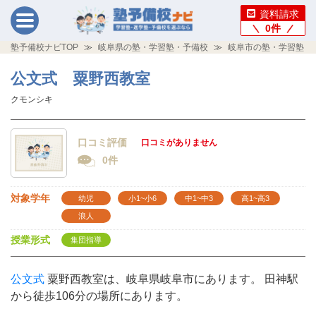
資料請求
0
件
塾予備校ナビTOP
岐阜県の塾・学習塾・予備校
岐阜市の塾・学習塾・
公文式 粟野西教室
クモンシキ
口コミ評価
口コミがありません
0件
対象学年
幼児
小1~小6
中1~中3
高1~高3
浪人
授業形式
集団指導
公文式
粟野西教室は、岐阜県岐阜市にあります。 田神駅
から徒歩106分の場所にあります。