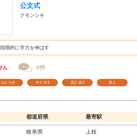
公文式
クモンシキ
で段階的に学力を伸ばす
0件
せん
小1~小6
中1~中3
高1~高3
浪人
都道府県
最寄駅
岐阜県
上枝