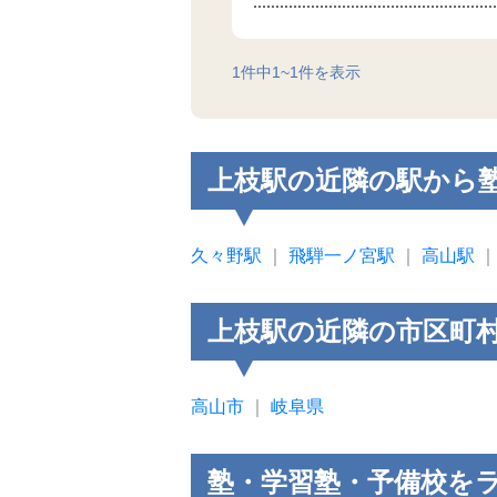
1
件中
1
~
1
件を表示
上枝駅の近隣の駅から
久々野駅
｜
飛騨一ノ宮駅
｜
高山駅
上枝駅の近隣の市区町
高山市
｜
岐阜県
塾・学習塾・予備校を