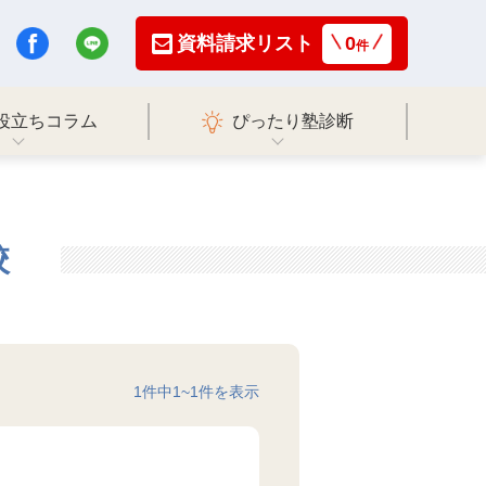
資料請求リスト
0
件
役立ちコラム
ぴったり塾診断
校
1
件中
1
~
1
件を表示