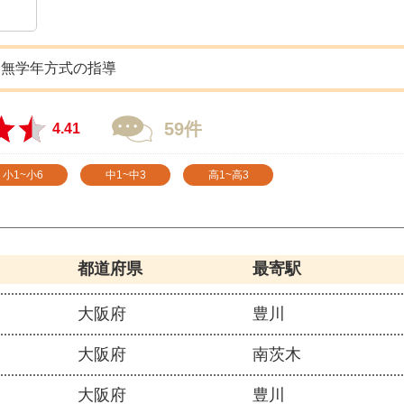
た無学年方式の指導
59件
4.41
小1~小6
中1~中3
高1~高3
都道府県
最寄駅
大阪府
豊川
大阪府
南茨木
大阪府
豊川