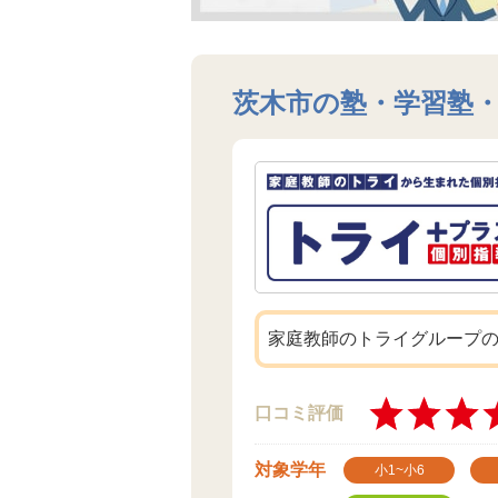
茨木市の塾・学習塾
家庭教師のトライグループ
口コミ評価
対象学年
小1~小6