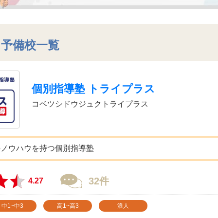
・予備校一覧
個別指導塾 トライプラス
コベツシドウジュクトライプラス
のノウハウを持つ個別指導塾
32件
4.27
中1~中3
高1~高3
浪人