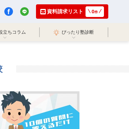
資料請求リスト
0
件
役立ちコラム
ぴったり塾診断
校