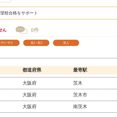
志望校合格をサポート
0件
せん
中1~中3
高1~高3
浪人
都道府県
最寄駅
大阪府
茨木
大阪府
茨木市
大阪府
南茨木