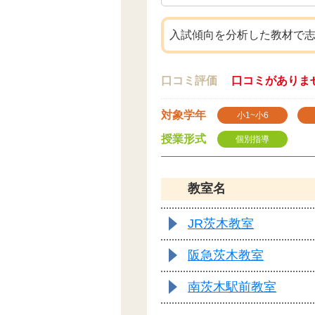
入試傾向を分析した教材で
口コミ評価
口コミがありま
対象学年
小1~小6
授業形式
個別指導
教室名
JR茨木教室
阪急茨木教室
南茨木駅前教室