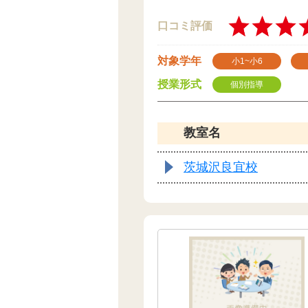
口コミ評価
対象学年
小1~小6
授業形式
個別指導
教室名
茨城沢良宜校