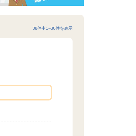
38
件中
1
~
30
件を表示