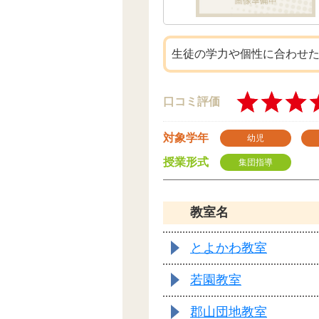
生徒の学力や個性に合わせ
口コミ評価
対象学年
幼児
授業形式
集団指導
教室名
とよかわ教室
若園教室
郡山団地教室