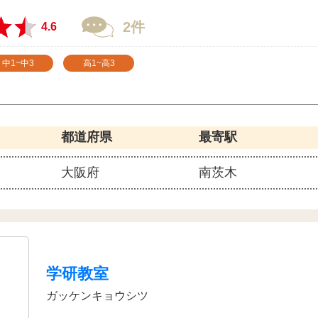
2件
4.6
中1~中3
高1~高3
都道府県
最寄駅
大阪府
南茨木
学研教室
ガッケンキョウシツ