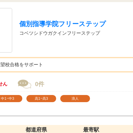
個別指導学院フリーステップ
コベツシドウガクインフリーステップ
志望校合格をサポート
0件
せん
中1~中3
高1~高3
浪人
都道府県
最寄駅