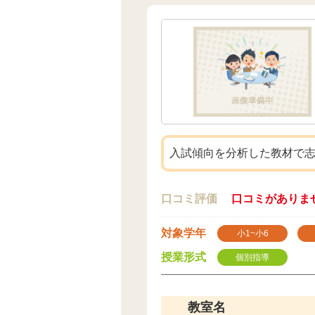
入試傾向を分析した教材で
口コミ評価
口コミがありま
対象学年
小1~小6
授業形式
個別指導
教室名