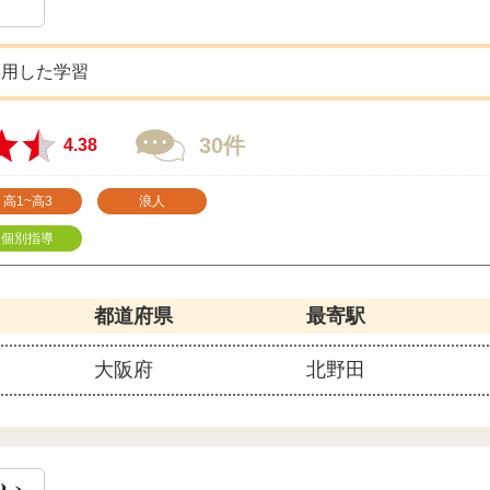
利用した学習
30件
4.38
高1~高3
浪人
個別指導
都道府県
最寄駅
大阪府
北野田