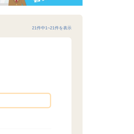
21
件中
1
~
21
件を表示