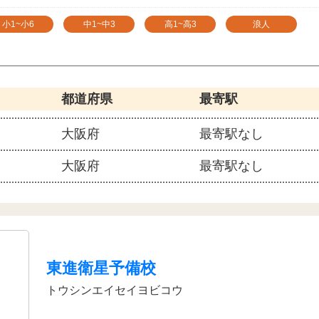
小1~小6
中1~中3
高1~高3
浪人
都道府県
最寄駅
大阪府
最寄駅なし
大阪府
最寄駅なし
東進衛星予備校
トウシンエイセイヨビコウ