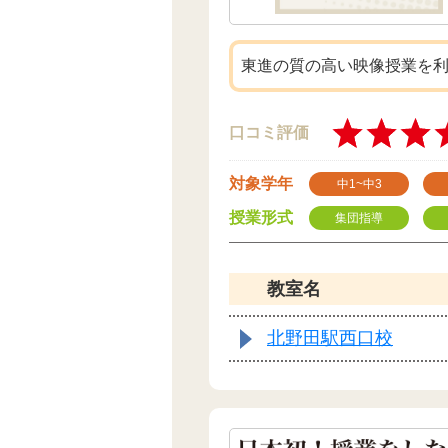
東進の質の高い映像授業を
口コミ評価
対象学年
中1~中3
授業形式
集団指導
教室名
北野田駅西口校