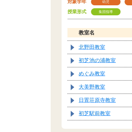
対象学年
幼児
授業形式
集団指導
教室名
北野田教室
初芝池の浦教室
めぐみ教室
大美野教室
日置荘原寺教室
初芝駅前教室