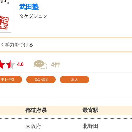
武田塾
タケダジュク
良く学力をつける
4件
4.6
中1~中3
高1~高3
浪人
都道府県
最寄駅
大阪府
北野田