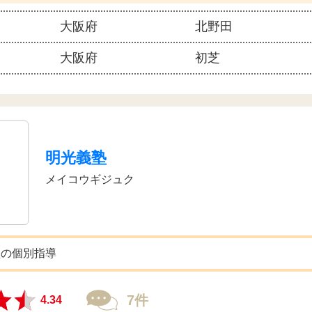
大阪府
北野田
大阪府
初芝
明光義塾
メイコウギジュク
型の個別指導
7件
4.34