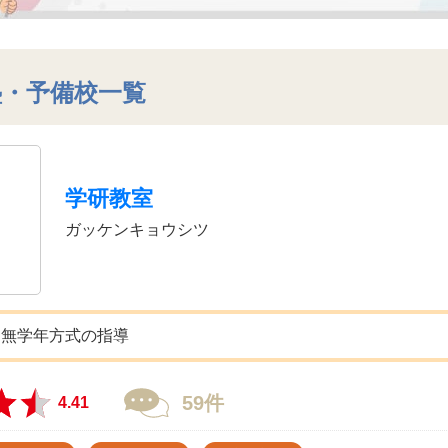
塾・予備校一覧
学研教室
ガッケンキョウシツ
た無学年方式の指導
59件
4.41