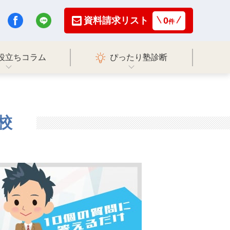
資料請求リスト
0
件
役立ちコラム
ぴったり塾診断
校