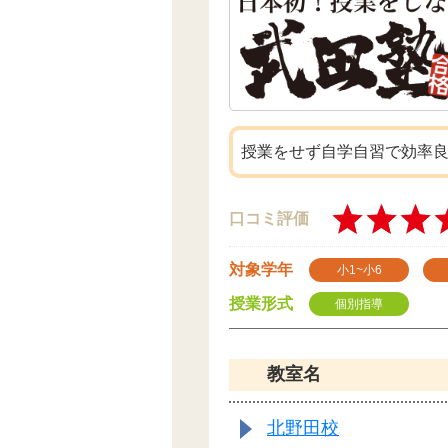
授業をせず自学自習で効率
口コミ評価
対象学年
小1~小6
授業形式
個別指導
教室名
北野田校