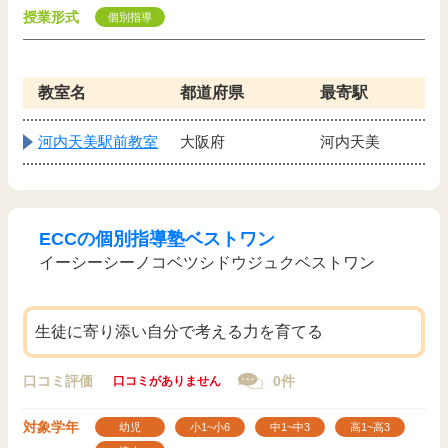
授業形式
個別指導
教室名
都道府県
最寄駅
河内天美駅前教室
大阪府
河内天美
ECCの個別指導塾ベストワン
イーシーシーノコベツシドウジュクベストワン
生徒に寄り添い自分で考える力を育てる
口コミ評価
0件
口コミがありません
対象学年
幼児
小1~小6
中1~中3
高1~高3