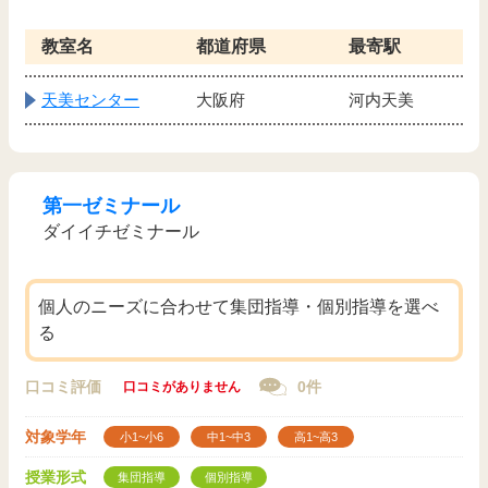
教室名
都道府県
最寄駅
天美センター
大阪府
河内天美
第一ゼミナール
ダイイチゼミナール
個人のニーズに合わせて集団指導・個別指導を選べ
る
口コミ評価
0件
口コミがありません
対象学年
小1~小6
中1~中3
高1~高3
授業形式
集団指導
個別指導