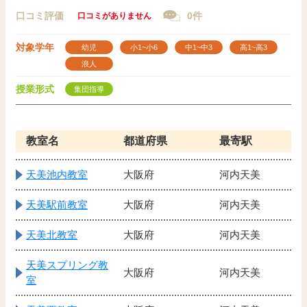
口コミ評価
0件
口コミがありません
対象学年
幼児
小1~小6
中1~中3
高1~高3
浪人
授業形式
集団指導
教室名
都道府県
最寄駅
天美池内教室
大阪府
河内天美
天美駅前教室
大阪府
河内天美
天美北教室
大阪府
河内天美
天美スプリング教
大阪府
河内天美
室