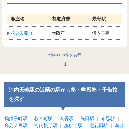
教室名
都道府県
最寄駅
松原天美校
大阪府
河内天美
8
件中
1
~
8
件を表示
1
河内天美駅の近隣の駅から塾・学習塾・予備校
を探す
我孫子町駅
｜
杉本町駅
｜
浅香駅
｜
矢田駅
｜
布忍駅
｜
高見ノ里駅
｜
河内松原駅
｜
あびこ駅
｜
北花田駅
｜
新金