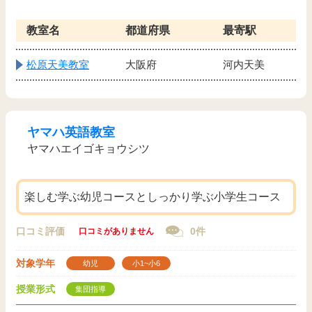
教室名
都道府県
最寄駅
松原天美教室
大阪府
河内天美
ヤマハ英語教室
ヤマハエイゴキョウシツ
楽しむ学ぶ幼児コースとしっかり学ぶ小学生コース
口コミ評価
0件
口コミがありません
対象学年
幼児
小1~小6
授業形式
集団指導