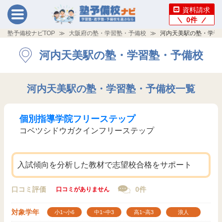
資料請求
0
件
塾予備校ナビTOP
大阪府の塾・学習塾・予備校
河内天美駅の塾・学習
河内天美駅の塾・学習塾・予備校
河内天美駅の塾・学習塾・予備校一覧
個別指導学院フリーステップ
コベツシドウガクインフリーステップ
入試傾向を分析した教材で志望校合格をサポート
口コミ評価
0件
口コミがありません
対象学年
小1~小6
中1~中3
高1~高3
浪人