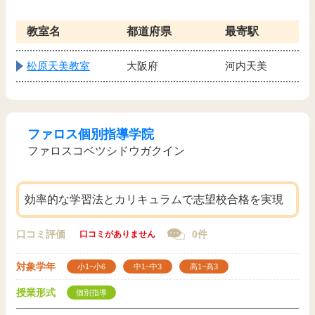
教室名
都道府県
最寄駅
松原天美教室
大阪府
河内天美
ファロス個別指導学院
ファロスコベツシドウガクイン
効率的な学習法とカリキュラムで志望校合格を実現
口コミ評価
0件
口コミがありません
対象学年
小1~小6
中1~中3
高1~高3
授業形式
個別指導