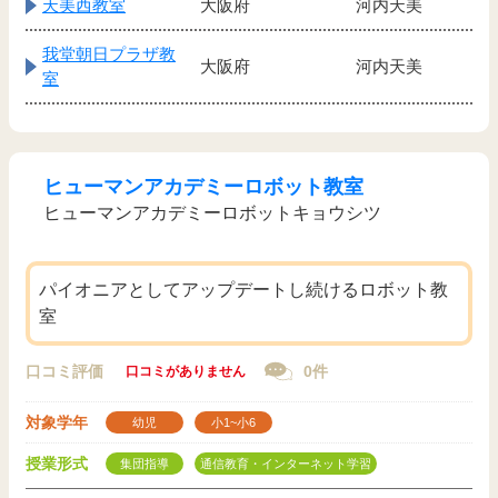
天美西教室
大阪府
河内天美
我堂朝日プラザ教
大阪府
河内天美
室
ヒューマンアカデミーロボット教室
ヒューマンアカデミーロボットキョウシツ
パイオニアとしてアップデートし続けるロボット教
室
口コミ評価
0件
口コミがありません
対象学年
幼児
小1~小6
授業形式
集団指導
通信教育・インターネット学習