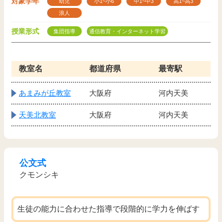
対象学年
幼児
小1~小6
中1~中3
高1~高3
浪人
授業形式
集団指導
通信教育・インターネット学習
教室名
都道府県
最寄駅
あまみが丘教室
大阪府
河内天美
天美北教室
大阪府
河内天美
公文式
クモンシキ
生徒の能力に合わせた指導で段階的に学力を伸ばす