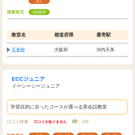
浪人
授業形式
個別指導
教室名
都道府県
最寄駅
天美校
大阪府
河内天美
ECCジュニア
イーシーシージュニア
学習目的に合ったコースが選べる英会話教室
口コミ評価
0件
口コミがありません