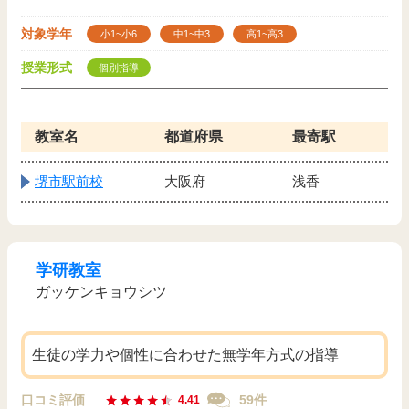
対象学年
小1~小6
中1~中3
高1~高3
授業形式
個別指導
教室名
都道府県
最寄駅
堺市駅前校
大阪府
浅香
学研教室
ガッケンキョウシツ
生徒の学力や個性に合わせた無学年方式の指導
口コミ評価
59件
4.41