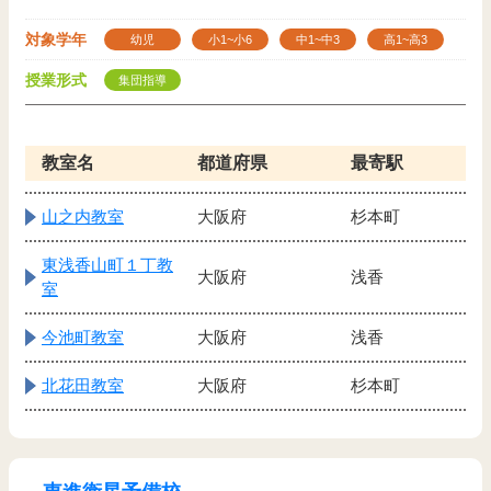
対象学年
幼児
小1~小6
中1~中3
高1~高3
授業形式
集団指導
教室名
都道府県
最寄駅
山之内教室
大阪府
杉本町
東浅香山町１丁教
大阪府
浅香
室
今池町教室
大阪府
浅香
北花田教室
大阪府
杉本町