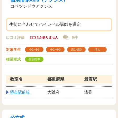
個別指導Axis（アクシス）
コベツシドウアクシス
生徒に合わせてハイレベル講師を選定
口コミ評価
0件
口コミがありません
対象学年
小1~小6
中1~中3
高1~高3
浪人
授業形式
個別指導
教室名
都道府県
最寄駅
堺市駅前校
大阪府
浅香
公文式