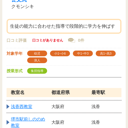
クモンシキ
生徒の能力に合わせた指導で段階的に学力を伸ばす
口コミ評価
0件
口コミがありません
対象学年
幼児
小1~小6
中1~中3
高1~高3
浪人
授業形式
集団指導
教室名
都道府県
最寄駅
浅香西教室
大阪府
浅香
堺市駅前しののめ
大阪府
浅香
教室