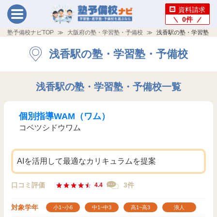
資料請求
0
件
塾予備校ナビTOP
大阪府の塾・学習塾・予備校
浅香駅の塾・学習塾・
浅香駅の塾・学習塾・予備校
浅香駅の塾・学習塾・予備校一覧
個別指導WAM（ワム）
コベツシドウワム
AIを活用して最適なカリキュラムを提案
口コミ評価
3件
4.4
対象学年
小1~小6
中1~中3
高1~高3
浪人