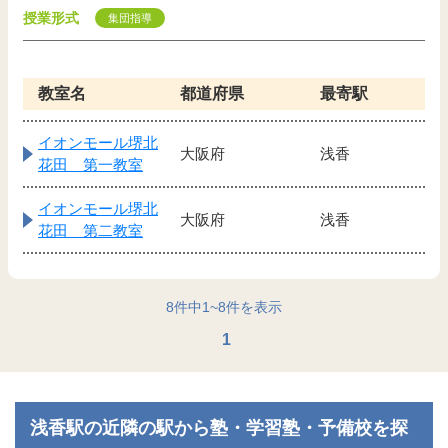
授業形式
集団指導
教室名
都道府県
最寄駅
イオンモール堺北
大阪府
浅香
花田 第一教室
イオンモール堺北
大阪府
浅香
花田 第二教室
8
件中
1
~
8
件を表示
1
浅香駅の近隣の駅から塾・学習塾・予備校を探