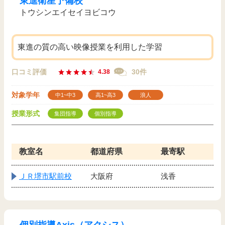
東進衛星予備校
トウシンエイセイヨビコウ
東進の質の高い映像授業を利用した学習
口コミ評価
30件
4.38
対象学年
中1~中3
高1~高3
浪人
授業形式
集団指導
個別指導
教室名
都道府県
最寄駅
ＪＲ堺市駅前校
大阪府
浅香