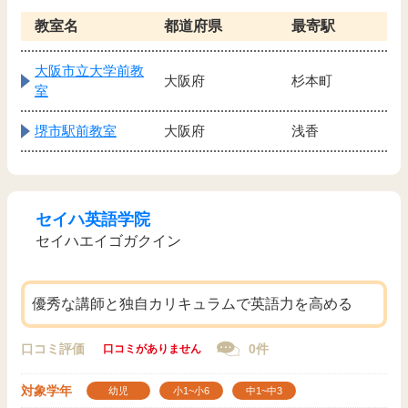
教室名
都道府県
最寄駅
大阪市立大学前教
大阪府
杉本町
室
堺市駅前教室
大阪府
浅香
セイハ英語学院
セイハエイゴガクイン
優秀な講師と独自カリキュラムで英語力を高める
口コミ評価
0件
口コミがありません
対象学年
幼児
小1~小6
中1~中3