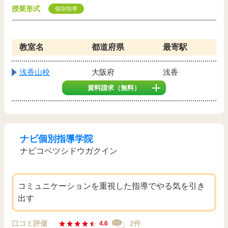
授業形式
個別指導
教室名
都道府県
最寄駅
浅香山校
大阪府
浅香
資料請求
（無料）
ナビ個別指導学院
ナビコベツシドウガクイン
コミュニケーションを重視した指導でやる気を引き
出す
口コミ評価
2件
4.6