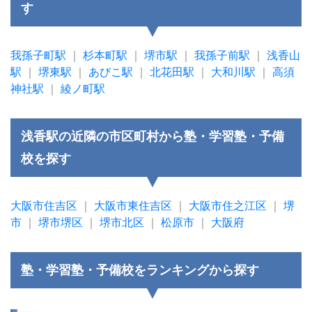
す
我孫子町駅
｜
杉本町駅
｜
堺市駅
｜
我孫子前駅
｜
浅香山
駅
｜
堺東駅
｜
あびこ駅
｜
北花田駅
｜
大和川駅
｜
高須
神社駅
｜
綾ノ町駅
浅香駅の近隣の市区町村から塾・学習塾・予備
校を探す
大阪市住吉区
｜
大阪市東住吉区
｜
大阪市住之江区
｜
堺
市
｜
堺市堺区
｜
堺市北区
｜
松原市
｜
大阪府
塾・学習塾・予備校をランキングから探す