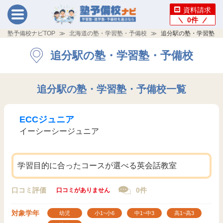
資料請求
0
件
塾予備校ナビTOP
北海道の塾・学習塾・予備校
追分駅の塾・学習塾・
追分駅の塾・学習塾・予備校
追分駅の塾・学習塾・予備校一覧
ECCジュニア
イーシーシージュニア
学習目的に合ったコースが選べる英会話教室
口コミ評価
0件
口コミがありません
対象学年
幼児
小1~小6
中1~中3
高1~高3