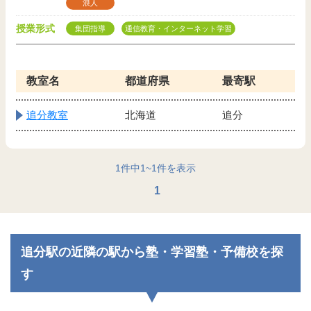
浪人
授業形式
集団指導
通信教育・インターネット学習
教室名
都道府県
最寄駅
追分教室
北海道
追分
1
件中
1
~
1
件を表示
1
追分駅の近隣の駅から塾・学習塾・予備校を探
す